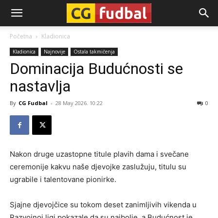
CG-
Početna
Kladionica
Kladionica
Najnovije
Ostala takmičenja
Fudbal
Dominacija Budućnosti se
nastavlja
By
CG Fudbal
-
28 May 2026. 10:22
0
Nakon druge uzastopne titule plavih dama i svečane
ceremonije kakvu naše djevojke zaslužuju, titulu su
ugrabile i talentovane pionirke.
Sjajne djevojčice su tokom deset zanimljivih vikenda u
Razvojnoj ligi pokazale da su najbolje, a Budućnost je