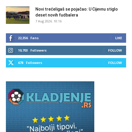
Novi trećeligaš se pojačao: U Cijevnu stiglo
deset novih fudbalera
7 Aug 2026. 10:16
22,356
Fans
LIKE
10,703
Followers
FOLLOW
678
Followers
FOLLOW