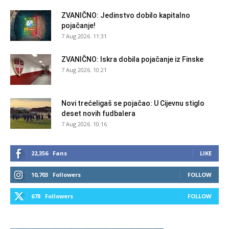
ZVANIČNO: Jedinstvo dobilo kapitalno
pojačanje!
7 Aug 2026. 11:31
ZVANIČNO: Iskra dobila pojačanje iz Finske
7 Aug 2026. 10:21
Novi trećeligaš se pojačao: U Cijevnu stiglo
deset novih fudbalera
7 Aug 2026. 10:16
22,356
Fans
LIKE
10,703
Followers
FOLLOW
678
Followers
FOLLOW