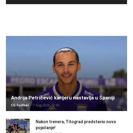
Andrija Petričević karijeru nastavlja u Španiji
CG Fudbal
-
7 Aug 2026. 12:45
Nakon trenera, Titograd predstavio novo
pojačanje!