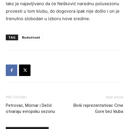
Iako je najavljivano da će Nešković narednu polusezonu
provesti u tom klubu, do dogovora ipak nije došlo i on je
trenutno slobodan u izboru nove sredine.
TAG
Budućnost
PRETHODNO
Next article
Petrovac, Mornar i Dečić
Bivši reprezentativac Crne
otvaraju evropsku sezonu
Gore bez kluba