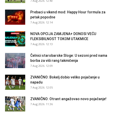
7 Aug 2026. 12:40
Prebaci u vikend mod: Happy Hour formula za
petak popodne
7 Aug 2026. 12:14
NOVA OPCIJA ZAMJENA+ DONOSI VEĆU
FLEKSIBILNOST TOKOM UTAKMICE
7 Aug 2026. 12:13
Čelnici starobarske Sloge: U sezoni pred nama
borba za viši rang takmičenja
7 Aug 2026. 12:09
ZVANIČNO: Bokelj dobio veliko pojačanje u
napadu
7 Aug 2026. 12:05
ZVANIČNO: Otrant angažovao novo pojačanje!
7 Aug 2026. 11:36