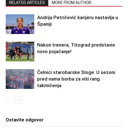
RELATED ARTICLES
MORE FROM AUTHOR
Andrija Petričević karijeru nastavlja u
Španiji
Nakon trenera, Titograd predstavio
novo pojačanje!
Čelnici starobarske Sloge: U sezoni
pred nama borba za viši rang
takmičenja
Ostavite odgovor