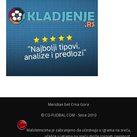
Meridian bet Crna Gora
© CG-FUDBAL.COM - Since 2010
Maloletnicima je zabranjeno da učestvuju u igrama na sreću,
učešće u igrama na sreću može izazvati zavisnost.