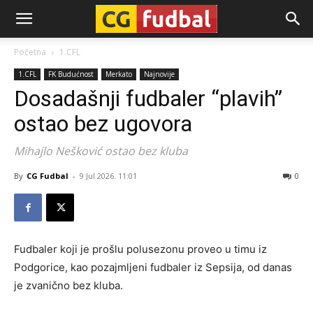
CG-
Početna
1.CFL
1.CFL
FK Budućnost
Merkato
Najnovije
Fudbal
Dosadašnji fudbaler “plavih”
ostao bez ugovora
Mihajlo Nešković ostao bez kluba
By
CG Fudbal
-
9 Jul 2026. 11:01
0
Fudbaler koji je prošlu polusezonu proveo u timu iz
Podgorice, kao pozajmljeni fudbaler iz Sepsija, od danas
je zvanično bez kluba.