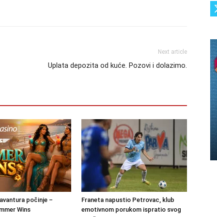
Next article
Uplata depozita od kuće. Pozovi i dolazimo.
 avantura počinje –
Franeta napustio Petrovac, klub
mmer Wins
emotivnom porukom ispratio svog