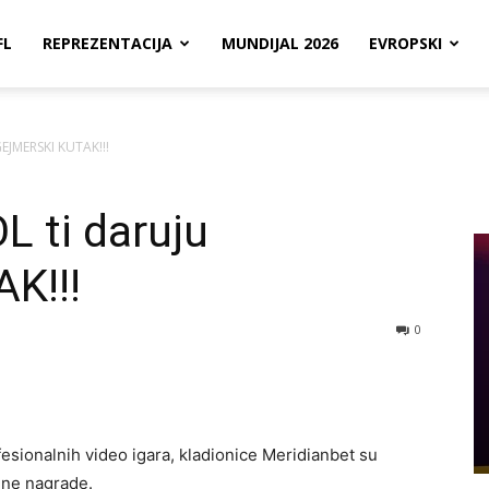
FL
REPREZENTACIJA
MUNDIJAL 2026
EVROPSKI
GEJMERSKI KUTAK!!!
L ti daruju
K!!!
0
fesionalnih video igara, kladionice Meridianbet su
lne nagrade.