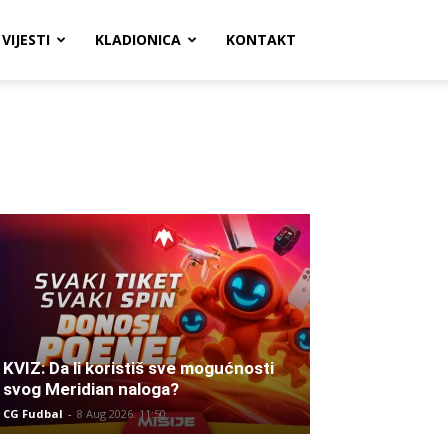
VIJESTI
KLADIONICA
KONTAKT
KVIZ: Da li koristiš sve mogućnosti
svog Meridian naloga?
CG Fudbal
-
8 Aug 2026. 11:50