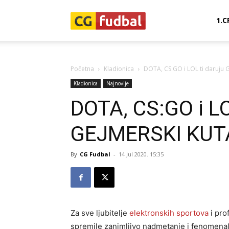
CG-
1.C
Fudbal
Početna
Kladionica
DOTA, CS:GO i LOL ti daruju 
Kladionica
Najnovije
DOTA, CS:GO i LO
GEJMERSKI KUTA
By
CG Fudbal
-
14 Jul 2020. 15:35
Za sve ljubitelje
elektronskih sportova
i pro
spremile zanimljivo nadmetanje i fenomena