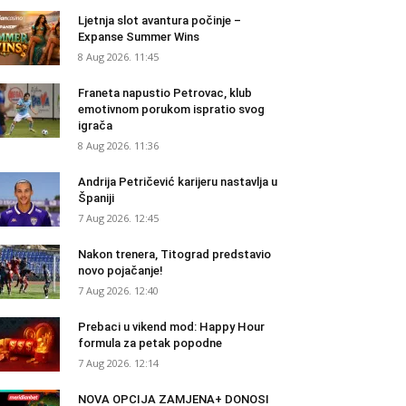
Ljetnja slot avantura počinje –
Expanse Summer Wins
8 Aug 2026. 11:45
Franeta napustio Petrovac, klub
emotivnom porukom ispratio svog
igrača
8 Aug 2026. 11:36
Andrija Petričević karijeru nastavlja u
Španiji
7 Aug 2026. 12:45
Nakon trenera, Titograd predstavio
novo pojačanje!
7 Aug 2026. 12:40
Prebaci u vikend mod: Happy Hour
formula za petak popodne
7 Aug 2026. 12:14
NOVA OPCIJA ZAMJENA+ DONOSI