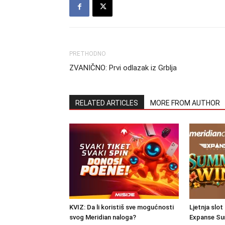
PRETHODNO
ZVANIČNO: Prvi odlazak iz Grblja
RELATED ARTICLES
MORE FROM AUTHOR
KVIZ: Da li koristiš sve mogućnosti
Ljetnja slot
svog Meridian naloga?
Expanse Su