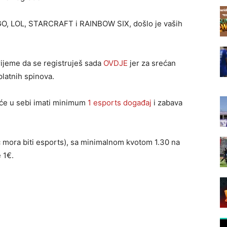
:GO, LOL, STARCRAFT i RAINBOW SIX, došlo je vaših
rijeme da se registruješ sada
OVDJE
jer za srećan
latnih spinova.
i će u sebi imati minimum
1 esports događaj
i zabava
č mora biti esports), sa minimalnom kvotom 1.30 na
e 1€.