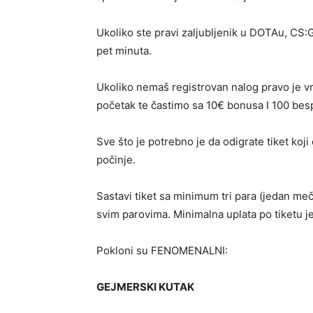
Ukoliko ste pravi zaljubljenik u DOTAu, CS
pet minuta.
Ukoliko nemaš registrovan nalog pravo je v
početak te častimo sa
10€ bonusa I 100 besp
Sve što je potrebno je da odigrate tiket koj
počinje.
Sastavi tiket sa minimum tri para (jedan me
svim parovima. Minimalna uplata po tiketu j
Pokloni su FENOMENALNI:
GEJMERSKI KUTAK