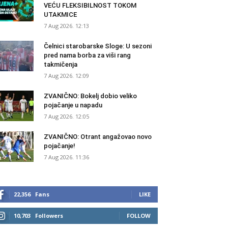
VEĆU FLEKSIBILNOST TOKOM
UTAKMICE
7 Aug 2026. 12:13
Čelnici starobarske Sloge: U sezoni
pred nama borba za viši rang
takmičenja
7 Aug 2026. 12:09
ZVANIČNO: Bokelj dobio veliko
pojačanje u napadu
7 Aug 2026. 12:05
ZVANIČNO: Otrant angažovao novo
pojačanje!
7 Aug 2026. 11:36
22,356
Fans
LIKE
10,703
Followers
FOLLOW