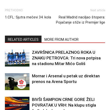
PRETHODNO
Next article
1.CFL: Sjutra mečevi 34. kola
Real Madrid naciljao štopera:
Pojačanje stiže iz Premijer lige
RELATED ARTICLES
MORE FROM AUTHOR
ZAVRŠNICA PRELAZNOG ROKA U
ZNAKU PETROVCA: Tri nova potpisa
na stadionu Mitar Mićo Goliš
Mornar i Arsenal u petak uz direktan
prenos na Arena Sportu
BIVŠI ŠAMPION CRNE GORE ŽELI
POVRATAK U VRH: Na klupu stigla