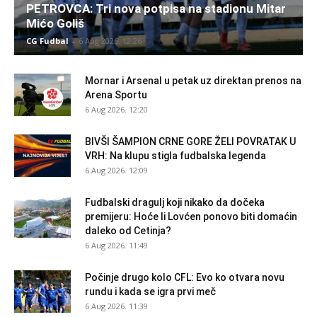
PETROVCA: Tri nova potpisa na stadionu Mitar
Mićo Goliš
CG Fudbal
-
6 Aug 2026. 12:26
Mornar i Arsenal u petak uz direktan prenos na
Arena Sportu
6 Aug 2026. 12:20
BIVŠI ŠAMPION CRNE GORE ŽELI POVRATAK U
VRH: Na klupu stigla fudbalska legenda
6 Aug 2026. 12:09
Fudbalski dragulj koji nikako da dočeka
premijeru: Hoće li Lovćen ponovo biti domaćin
daleko od Cetinja?
6 Aug 2026. 11:49
Počinje drugo kolo CFL: Evo ko otvara novu
rundu i kada se igra prvi meč
6 Aug 2026. 11:39