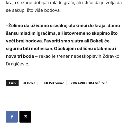
kraja sezone dobijati mladi igrači, ali ističe da je želja da
se sakupi što više bodova.
–
Želimo da uživamo u svakoj utakmici do kraja, damo
šansu mladim igračima, ali istovremeno skupimo što
veći broj bodova. Favoriti smo sjutra ali Bokelj će
sigurno biti motivisan. Očekujem odličnu utakmicu i
nova tri boda
– rekao je trener nebeskoplavih Zdravko
Dragićević.
TAG
FK Bokelj
FK Petrovac
ZDRAVKO DRAGIĆEVIĆ