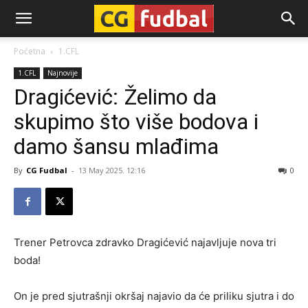
CG-
Početna
1.CFL
1.CFL
Najnovije
Fudbal
Dragićević: Želimo da
skupimo što više bodova i
damo šansu mlađima
By
CG Fudbal
-
13 May 2025. 12:16
0
Trener Petrovca zdravko Dragićević najavljuje nova tri
boda!
On je pred sjutrašnji okršaj najavio da će priliku sjutra i do