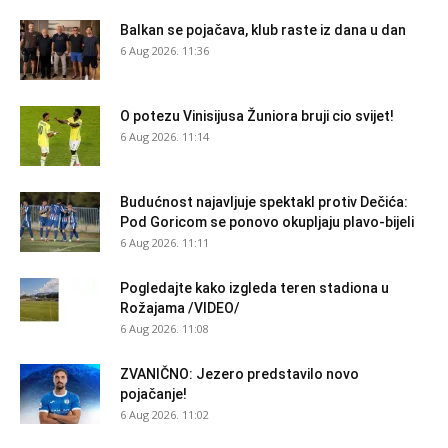
Balkan se pojačava, klub raste iz dana u dan
6 Aug 2026. 11:36
O potezu Vinisijusa Žuniora bruji cio svijet!
6 Aug 2026. 11:14
Budućnost najavljuje spektakl protiv Dečića:
Pod Goricom se ponovo okupljaju plavo-bijeli
6 Aug 2026. 11:11
Pogledajte kako izgleda teren stadiona u
Rožajama /VIDEO/
6 Aug 2026. 11:08
ZVANIČNO: Jezero predstavilo novo
pojačanje!
6 Aug 2026. 11:02