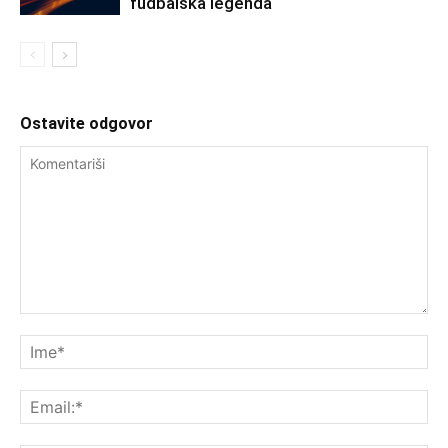
fudbalska legenda
Ostavite odgovor