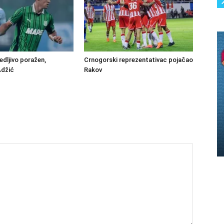
edljivo poražen,
Crnogorski reprezentativac pojačao
Adžić
Rakov