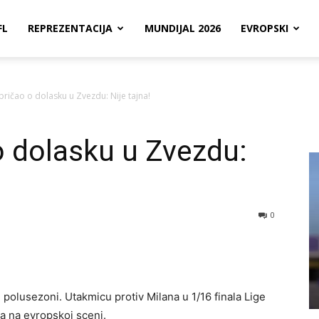
FL
REPREZENTACIJA
MUNDIJAL 2026
EVROPSKI
pričao o dolasku u Zvezdu: Nije tajna!
o dolasku u Zvezdu:
0
polusezoni. Utakmicu protiv Milana u 1/16 finala Lige
ba na evropskoj sceni.