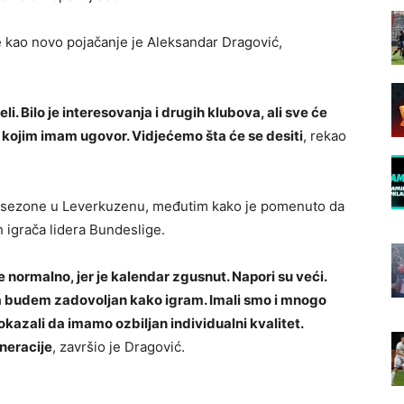
je kao novo pojačanje je Aleksandar Dragović,
i. Bilo je interesovanja i drugih klubova, ali sve će
 kojim imam ugovor. Vidjećemo šta će se desiti
, rekao
u sezone u Leverkuzenu, međutim kako je pomenuto da
h igrača lidera Bundeslige.
e normalno, jer je kalendar zgusnut. Napori su veći.
budem zadovoljan kako igram. Imali smo i mnogo
pokazali da imamo ozbiljan individualni kvalitet.
neracije
, završio je Dragović.