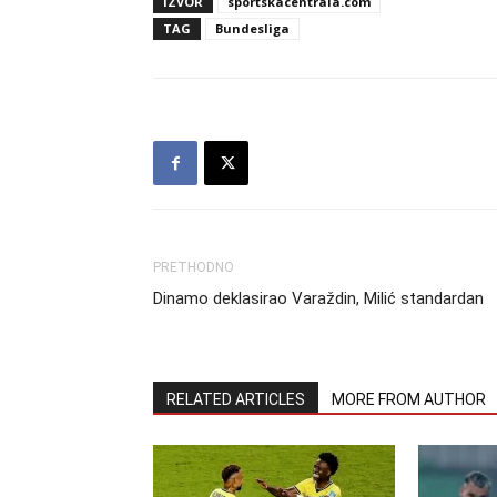
IZVOR
sportskacentrala.com
TAG
Bundesliga
PRETHODNO
Dinamo deklasirao Varaždin, Milić standardan
RELATED ARTICLES
MORE FROM AUTHOR