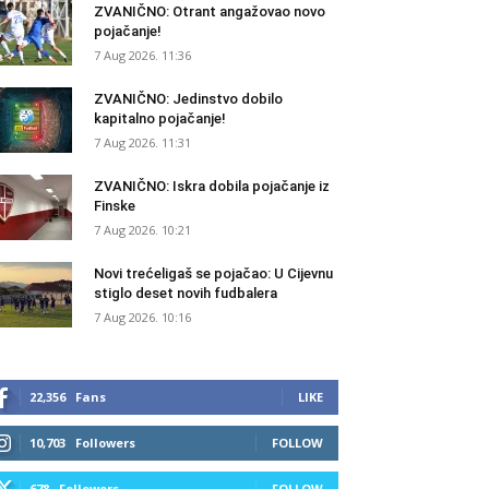
ZVANIČNO: Otrant angažovao novo
pojačanje!
7 Aug 2026. 11:36
ZVANIČNO: Jedinstvo dobilo
kapitalno pojačanje!
7 Aug 2026. 11:31
ZVANIČNO: Iskra dobila pojačanje iz
Finske
7 Aug 2026. 10:21
Novi trećeligaš se pojačao: U Cijevnu
stiglo deset novih fudbalera
7 Aug 2026. 10:16
22,356
Fans
LIKE
10,703
Followers
FOLLOW
678
Followers
FOLLOW