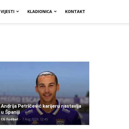
VIJESTI
KLADIONICA
KONTAKT
Andrija Petričević karijeru nastavlja
u Španiji
CG Fudbal
-
7 Aug 2026. 12:45