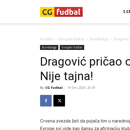
CG-
1.C
Fudbal
Početna
Evropski fudbal
Bundesliga
Dragović 
Bundesliga
Evropski fudbal
Dragović pričao 
Nije tajna!
By
CG Fudbal
-
19 Dec 2020. 20:29
Crvena zvezda želi da pojača tim u narednoj 
Evrope svi vide kao šansu za afirmaciju klu