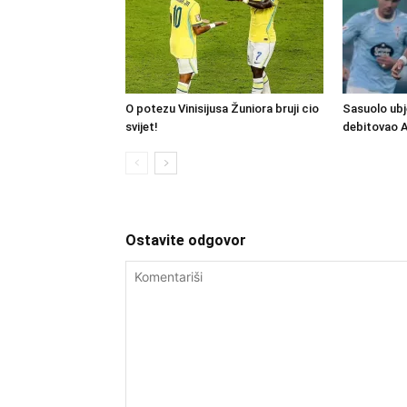
O potezu Vinisijusa Žuniora bruji cio
Sasuolo ubj
svijet!
debitovao 
Ostavite odgovor