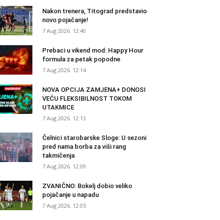
Nakon trenera, Titograd predstavio
novo pojačanje!
7 Aug 2026. 12:40
Prebaci u vikend mod: Happy Hour
formula za petak popodne
7 Aug 2026. 12:14
NOVA OPCIJA ZAMJENA+ DONOSI
VEĆU FLEKSIBILNOST TOKOM
UTAKMICE
7 Aug 2026. 12:13
Čelnici starobarske Sloge: U sezoni
pred nama borba za viši rang
takmičenja
7 Aug 2026. 12:09
ZVANIČNO: Bokelj dobio veliko
pojačanje u napadu
7 Aug 2026. 12:05