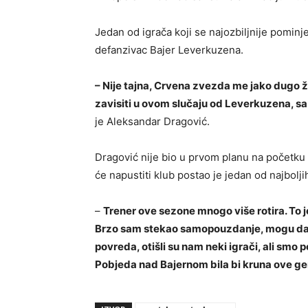
Jedan od igrača koji se najozbiljnije pomin
defanzivac Bajer Leverkuzena.
– Nije tajna, Crvena zvezda me jako dugo žel
zavisiti u ovom slučaju od Leverkuzena, sa
je Aleksandar Dragović.
Dragović nije bio u prvom planu na početk
će napustiti klub postao je jedan od najbolji
–
Trener ove sezone mnogo više rotira. To j
Brzo sam stekao samopouzdanje, mogu da 
povreda, otišli su nam neki igrači, ali smo 
Pobjeda nad Bajernom bila bi kruna ove ge