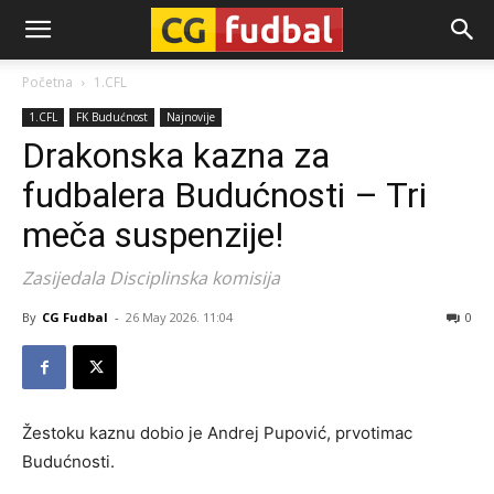
CG-
Početna
1.CFL
1.CFL
FK Budućnost
Najnovije
Fudbal
Drakonska kazna za
fudbalera Budućnosti – Tri
meča suspenzije!
Zasijedala Disciplinska komisija
By
CG Fudbal
-
26 May 2026. 11:04
0
Žestoku kaznu dobio je Andrej Pupović, prvotimac
Budućnosti.