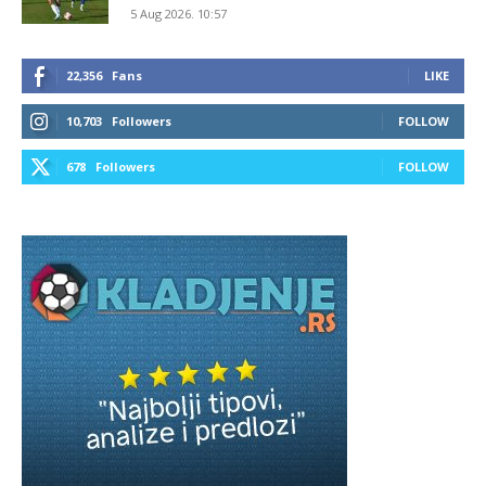
5 Aug 2026. 10:57
22,356
Fans
LIKE
10,703
Followers
FOLLOW
678
Followers
FOLLOW