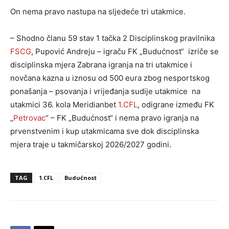
On nema pravo nastupa na sljedeće tri utakmice.
– Shodno članu 59 stav 1 tačka 2 Disciplinskog pravilnika
FSCG
, Pupović Andreju – igraču FK „Budućnost“ izriče se
disciplinska mjera Zabrana igranja na tri utakmice i
novčana kazna u iznosu od 500 eura zbog nesportskog
ponašanja – psovanja i vrijeđanja sudije utakmice na
utakmici 36. kola Meridianbet
1.CFL
, odigrane između FK
„
Petrovac
“ – FK „Budućnost“ i nema pravo igranja na
prvenstvenim i kup utakmicama sve dok disciplinska
mjera traje u takmičarskoj 2026/2027 godini.
TAG
1.CFL
Budućnost