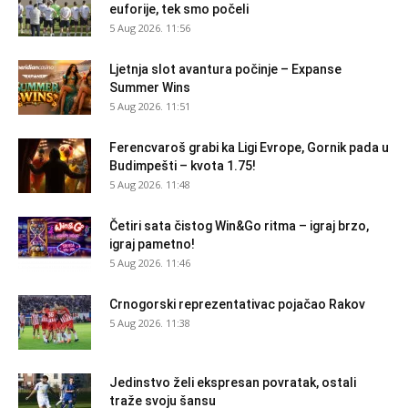
euforije, tek smo počeli
5 Aug 2026. 11:56
Ljetnja slot avantura počinje – Expanse
Summer Wins
5 Aug 2026. 11:51
Ferencvaroš grabi ka Ligi Evrope, Gornik pada u
Budimpešti – kvota 1.75!
5 Aug 2026. 11:48
Četiri sata čistog Win&Go ritma – igraj brzo,
igraj pametno!
5 Aug 2026. 11:46
Crnogorski reprezentativac pojačao Rakov
5 Aug 2026. 11:38
Jedinstvo želi ekspresan povratak, ostali
traže svoju šansu