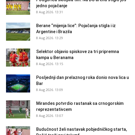
jedno pojačanje
8 Aug 2026. 13:31
Berane “mijenja lice”: Pojačanja stigla i iz
Argentine i Brazila
8 Aug 2026. 13:29
Selektor objavio spiskove za tri pripremna
kampa u Beranama
8 Aug 2026. 13:15
Posljednji dan prelaznog roka donio nova lica u
Bar
8 Aug 2026. 13:09
Mirandes potvrdio rastanak sa crnogorskim
reprezentativcem
8 Aug 2026. 13:07
Budućnost želi nastavak pobjedničkog starta,