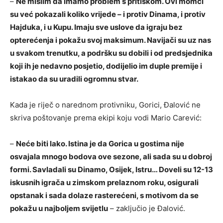
–
Ne mislim da imamo problem s pritiskom. Ovi momci
su već pokazali koliko vrijede – i protiv Dinama, i protiv
Hajduka, i u Kupu. Imaju sve uslove da igraju bez
opterećenja i pokažu svoj maksimum. Navijači su uz nas
u svakom trenutku, a podršku su dobili i od predsjednika
koji ih je nedavno posjetio, dodijelio im duple premije i
istakao da su uradili ogromnu stvar.
Kada je riječ o narednom protivniku, Gorici, Đalović ne
skriva poštovanje prema ekipi koju vodi Mario Carević:
–
Neće biti lako. Istina je da Gorica u gostima nije
osvajala mnogo bodova ove sezone, ali sada su u dobroj
formi. Savladali su Dinamo, Osijek, Istru… Doveli su 12-13
iskusnih igrača u zimskom prelaznom roku, osigurali
opstanak i sada dolaze rasterećeni, s motivom da se
pokažu u najboljem svijetlu
– zaključio je Đalović.