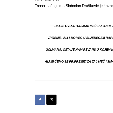
Trener našeg tima Slobodan Drašković je kazao 
–
BIO JE OVO ISTORIJSKI MEČ U KOJEM
VRIJEME , ALI SMO VEĆ U SLJEDEĆEM NA
GOLMANA. OSTAJE NAM REVANŠ U KOJEM NI
ALI MI ĆEMO SE PRIPREMITI ZA TAJ MEČ I