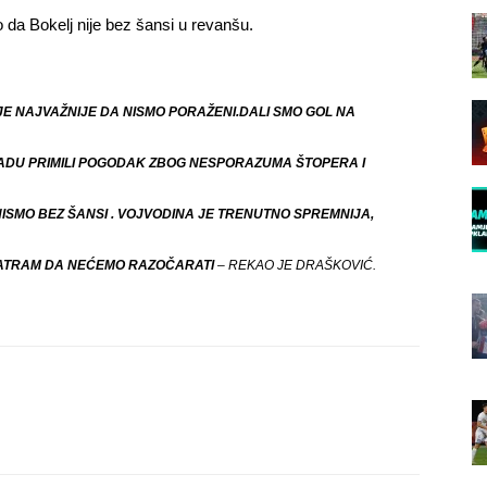
da Bokelj nije bez šansi u revanšu.
 JE NAJVAŽNIJE DA NISMO PORAŽENI.DALI SMO GOL NA
PADU PRIMILI POGODAK ZBOG NESPORAZUMA ŠTOPERA I
SMO BEZ ŠANSI . VOJVODINA JE TRENUTNO SPREMNIJA,
 SMATRAM DA NEĆEMO RAZOČARATI
– REKAO JE DRAŠKOVIĆ.