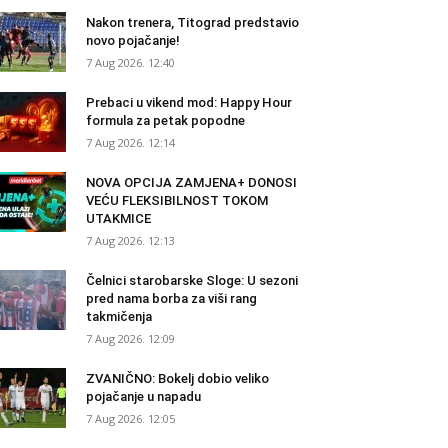
Nakon trenera, Titograd predstavio
novo pojačanje!
7 Aug 2026. 12:40
Prebaci u vikend mod: Happy Hour
formula za petak popodne
7 Aug 2026. 12:14
NOVA OPCIJA ZAMJENA+ DONOSI
VEĆU FLEKSIBILNOST TOKOM
UTAKMICE
7 Aug 2026. 12:13
Čelnici starobarske Sloge: U sezoni
pred nama borba za viši rang
takmičenja
7 Aug 2026. 12:09
ZVANIČNO: Bokelj dobio veliko
pojačanje u napadu
7 Aug 2026. 12:05