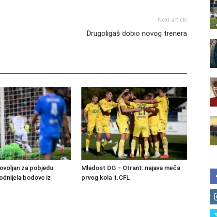
Next article
Drugoligaš dobio novog trenera
ovoljan za pobjedu:
Mladost DG – Otrant: najava meča
dnijela bodove iz
prvog kola 1.CFL