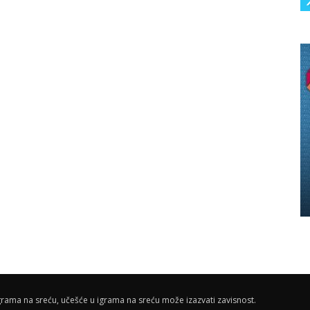
rama na sreću, učešće u igrama na sreću može izazvati zavisnost.