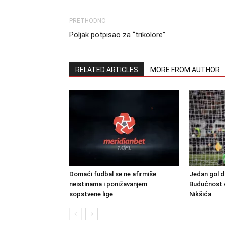
PRETHODNO
Poljak potpisao za “trikolore”
RELATED ARTICLES
MORE FROM AUTHOR
Domaći fudbal se ne afirmiše
Jedan gol d
neistinama i ponižavanjem
Budućnost o
sopstvene lige
Nikšića