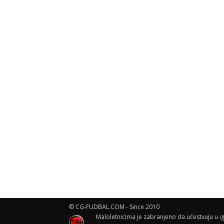
© CG-FUDBAL.COM - Since 2010
Maloletnicima je zabranjeno da učestvuju u ig