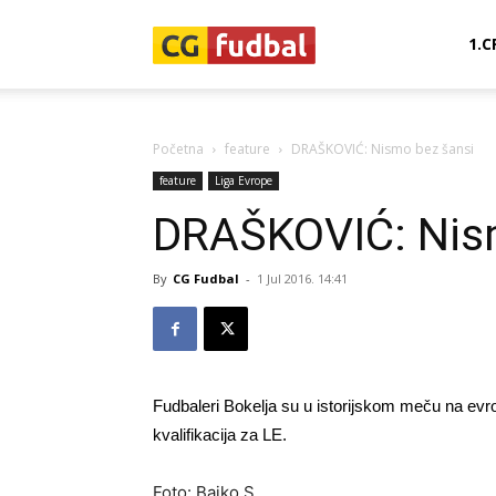
CG-
1.C
Fudbal
Početna
feature
DRAŠKOVIĆ: Nismo bez šansi
feature
Liga Evrope
DRAŠKOVIĆ: Nis
By
CG Fudbal
-
1 Jul 2016. 14:41
Fudbaleri Bokelja su u istorijskom meču na evr
kvalifikacija za LE.
Foto: Bajko S.