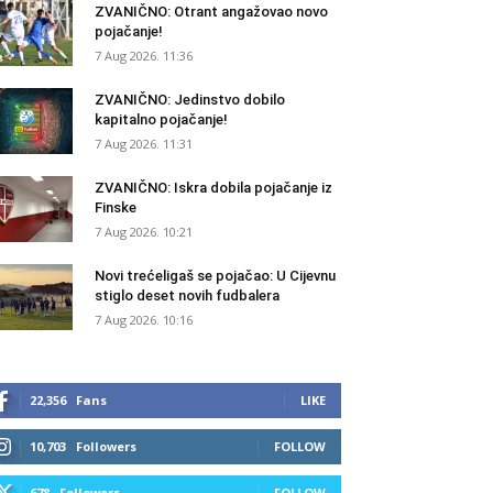
ZVANIČNO: Otrant angažovao novo
pojačanje!
7 Aug 2026. 11:36
ZVANIČNO: Jedinstvo dobilo
kapitalno pojačanje!
7 Aug 2026. 11:31
ZVANIČNO: Iskra dobila pojačanje iz
Finske
7 Aug 2026. 10:21
Novi trećeligaš se pojačao: U Cijevnu
stiglo deset novih fudbalera
7 Aug 2026. 10:16
22,356
Fans
LIKE
10,703
Followers
FOLLOW
678
Followers
FOLLOW