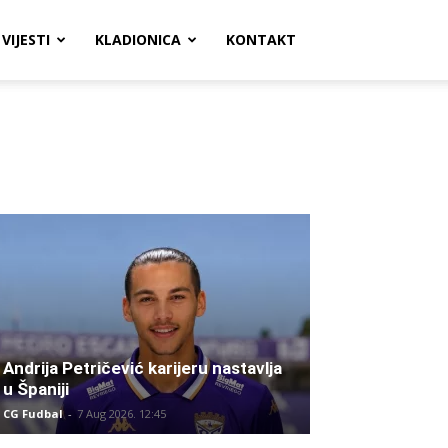
VIJESTI
KLADIONICA
KONTAKT
Andrija Petričević karijeru nastavlja
u Španiji
CG Fudbal
-
7 Aug 2026. 12:45