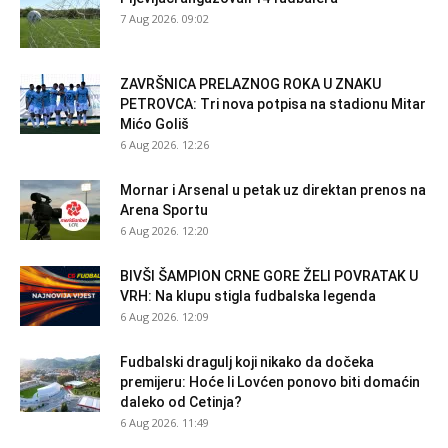
7 Aug 2026. 09:02
ZAVRŠNICA PRELAZNOG ROKA U ZNAKU
PETROVCA: Tri nova potpisa na stadionu Mitar
Mićo Goliš
6 Aug 2026. 12:26
Mornar i Arsenal u petak uz direktan prenos na
Arena Sportu
6 Aug 2026. 12:20
BIVŠI ŠAMPION CRNE GORE ŽELI POVRATAK U
VRH: Na klupu stigla fudbalska legenda
6 Aug 2026. 12:09
Fudbalski dragulj koji nikako da dočeka
premijeru: Hoće li Lovćen ponovo biti domaćin
daleko od Cetinja?
6 Aug 2026. 11:49