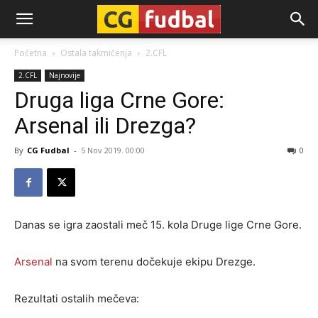
CG-
Početna
Ostala takmičenja
2.CFL
2.CFL
Najnovije
Fudbal
Druga liga Crne Gore:
Arsenal ili Drezga?
By
CG Fudbal
-
5 Nov 2019. 00:00
0
Danas se igra zaostali meč 15. kola Druge lige Crne Gore.
Arsenal
na svom terenu dočekuje ekipu Drezge.
Rezultati ostalih mečeva: