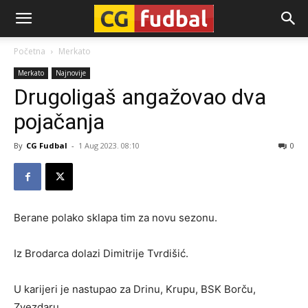
CG-
Početna
Merkato
Merkato
Najnovije
Fudbal
Drugoligaš angažovao dva
pojačanja
By
CG Fudbal
-
1 Aug 2023. 08:10
0
Berane polako sklapa tim za novu sezonu.
Iz Brodarca dolazi Dimitrije Tvrdišić.
U karijeri je nastupao za Drinu, Krupu, BSK Borču,
Zvezdaru.