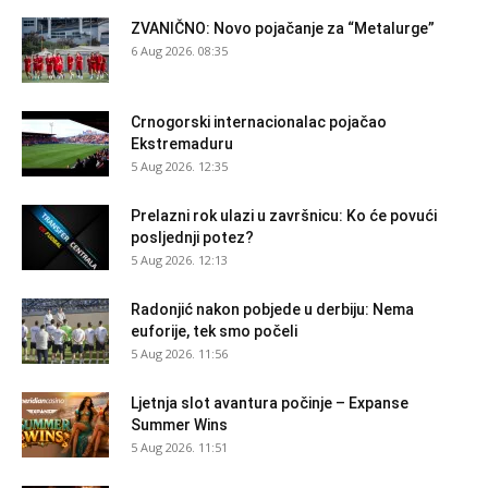
ZVANIČNO: Novo pojačanje za “Metalurge”
6 Aug 2026. 08:35
Crnogorski internacionalac pojačao
Ekstremaduru
5 Aug 2026. 12:35
Prelazni rok ulazi u završnicu: Ko će povući
posljednji potez?
5 Aug 2026. 12:13
Radonjić nakon pobjede u derbiju: Nema
euforije, tek smo počeli
5 Aug 2026. 11:56
Ljetnja slot avantura počinje – Expanse
Summer Wins
5 Aug 2026. 11:51