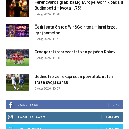
Ferencvaroš grabi ka Ligi Evrope, Gornik pada u
Budimpešti – kvota 1.75!
5 Aug 2026. 11:48
Četiri sata čistog Win&Go ritma – igraj brzo,
igraj pametno!
5 Aug 2026. 11:46
Crnogorski reprezentativac pojačao Rakov
5 Aug 2026. 11:38
Jedinstvo želi ekspresan povratak, ostali
traže svoju šansu
5 Aug 2026. 10:57
22,356
Fans
LIKE
10,703
Followers
FOLLOW
678
Followers
FOLLOW