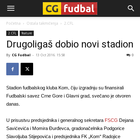
CG-
Početna
Ostala takmičenja
2.CFL
2.CFL
feature
Fudbal
Drugoligaš dobio novi stadion
By
CG Fudbal
-
13 Oct 2016. 15:58
0
Stadion fudbalskog kluba Kom, čiju izgradnju su finansirali
Fudbalski savez Crne Gore i Glavni grad, svečano je otvoren
danas.
U prisustvu predsjednika i generalnog sekretara
FSCG
Dejana
Savićevića i Momira Đurđevca, gradonačelnika Podgorice
Slavoljuba Stijepovića i predsjednika FK „Kom“ Radojice