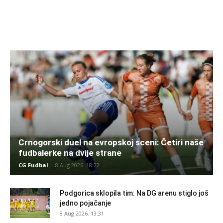
Crnogorski duel na evropskoj sceni: Četiri naše
fudbalerke na dvije strane
CG Fudbal
-
8 Aug 2026. 18:22
Podgorica sklopila tim: Na DG arenu stiglo još
jedno pojačanje
8 Aug 2026. 13:31