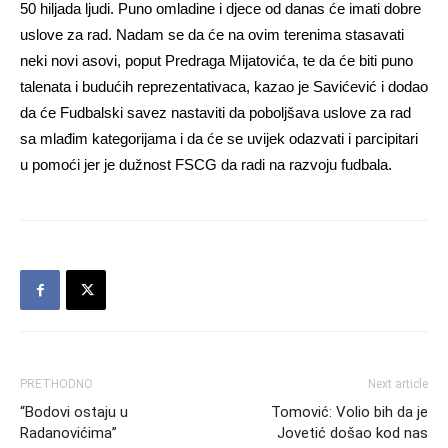
50 hiljada ljudi. Puno omladine i djece od danas će imati dobre
uslove za rad. Nadam se da će na ovim terenima stasavati
neki novi asovi, poput Predraga Mijatovića, te da će biti puno
talenata i budućih reprezentativaca, kazao je Savićević i dodao
da će Fudbalski savez nastaviti da poboljšava uslove za rad
sa mlađim kategorijama i da će se uvijek odazvati i parcipitari
u pomoći jer je dužnost FSCG da radi na razvoju fudbala.
PRETHODNO
Next article
“Bodovi ostaju u
Tomović: Volio bih da je
Radanovićima”
Jovetić došao kod nas