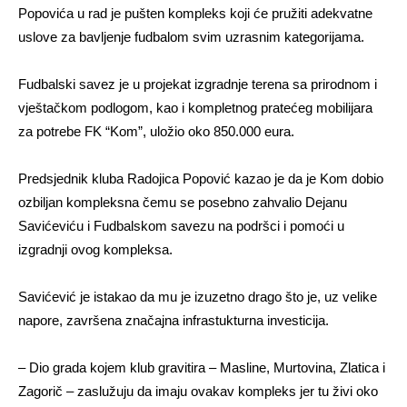
Popovića u rad je pušten kompleks koji će pružiti adekvatne
uslove za bavljenje fudbalom svim uzrasnim kategorijama.
Fudbalski savez je u projekat izgradnje terena sa prirodnom i
vještačkom podlogom, kao i kompletnog pratećeg mobilijara
za potrebe FK “Kom”, uložio oko 850.000 eura.
Predsjednik kluba Radojica Popović kazao je da je Kom dobio
ozbiljan kompleksna čemu se posebno zahvalio Dejanu
Savićeviću i Fudbalskom savezu na podršci i pomoći u
izgradnji ovog kompleksa.
Savićević je istakao da mu je izuzetno drago što je, uz velike
napore, završena značajna infrastukturna investicija.
– Dio grada kojem klub gravitira – Masline, Murtovina, Zlatica i
Zagorič – zaslužuju da imaju ovakav kompleks jer tu živi oko