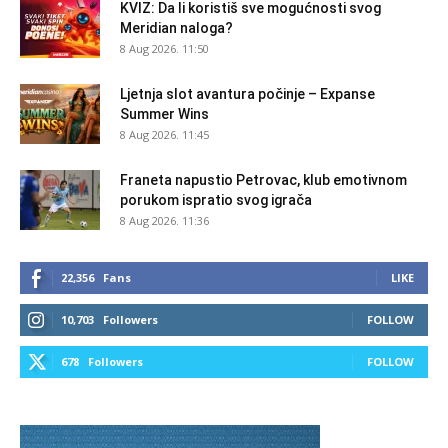
KVIZ: Da li koristiš sve mogućnosti svog
Meridian naloga?
8 Aug 2026. 11:50
Ljetnja slot avantura počinje – Expanse
Summer Wins
8 Aug 2026. 11:45
Franeta napustio Petrovac, klub emotivnom
porukom ispratio svog igrača
8 Aug 2026. 11:36
22,356
Fans
LIKE
10,703
Followers
FOLLOW
678
Followers
FOLLOW