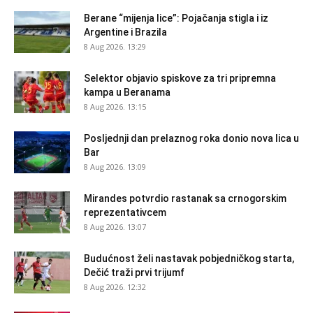
Berane “mijenja lice”: Pojačanja stigla i iz
Argentine i Brazila
8 Aug 2026. 13:29
Selektor objavio spiskove za tri pripremna
kampa u Beranama
8 Aug 2026. 13:15
Posljednji dan prelaznog roka donio nova lica u
Bar
8 Aug 2026. 13:09
Mirandes potvrdio rastanak sa crnogorskim
reprezentativcem
8 Aug 2026. 13:07
Budućnost želi nastavak pobjedničkog starta,
Dečić traži prvi trijumf
8 Aug 2026. 12:32