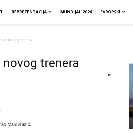
FL
REPREZENTACIJA
MUNDIJAL 2026
EVROPSKI
obio novog trenera
 novog trenera
0
.
rad Malovrazić.