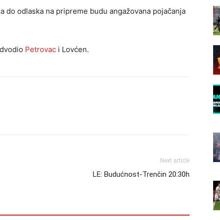
e da do odlaska na pripreme budu angažovana pojačanja
redvodio
Petrovac
i Lovćen.
Next article
LE: Budućnost-Trenčin 20:30h