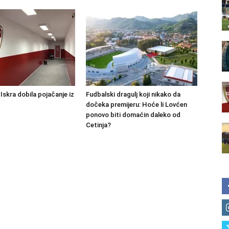
skra dobila pojačanje iz
Fudbalski dragulj koji nikako da
dočeka premijeru: Hoće li Lovćen
ponovo biti domaćin daleko od
Cetinja?