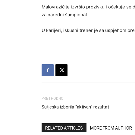
Malovrazić je izvršio prozivku i očekuje s
za naredni šampionat.
U karijeri, iskusni trener je sa uspjehom p
PRETHODNO
Sutjeska izborila “aktivan” rezultat
RELATED ARTICLES
MORE FROM AUTHOR