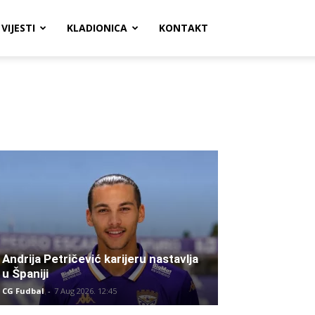
VIJESTI
KLADIONICA
KONTAKT
Andrija Petričević karijeru nastavlja
u Španiji
CG Fudbal
-
7 Aug 2026. 12:45