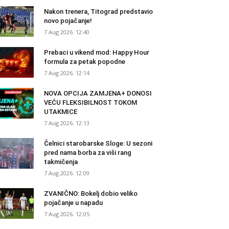
Nakon trenera, Titograd predstavio
novo pojačanje!
7 Aug 2026. 12:40
Prebaci u vikend mod: Happy Hour
formula za petak popodne
7 Aug 2026. 12:14
NOVA OPCIJA ZAMJENA+ DONOSI
VEĆU FLEKSIBILNOST TOKOM
UTAKMICE
7 Aug 2026. 12:13
Čelnici starobarske Sloge: U sezoni
pred nama borba za viši rang
takmičenja
7 Aug 2026. 12:09
ZVANIČNO: Bokelj dobio veliko
pojačanje u napadu
7 Aug 2026. 12:05