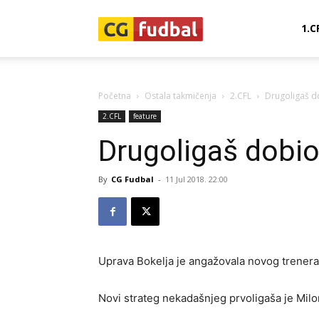
CG-
1.C
Fudbal
Početna
Ostala takmičenja
2.CFL
Drugoligaš d
2.CFL
feature
Drugoligaš dobio
By
CG Fudbal
-
11 Jul 2018. 22:00
Uprava Bokelja je angažovala novog trenera
Novi strateg nekadašnjeg prvoligaša je Milo