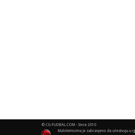
© CG-FUDBAL.COM - Since 2010
Maloletnicima je zabranjeno da učestvuju u ig