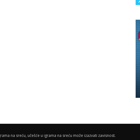
rama na sreću, učešće u igrama na sreću može izazvati zavisnost.