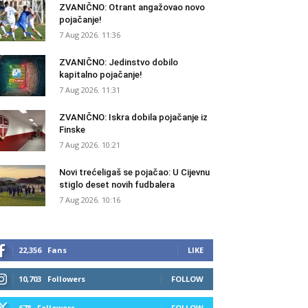
ZVANIČNO: Otrant angažovao novo
pojačanje!
7 Aug 2026. 11:36
ZVANIČNO: Jedinstvo dobilo
kapitalno pojačanje!
7 Aug 2026. 11:31
ZVANIČNO: Iskra dobila pojačanje iz
Finske
7 Aug 2026. 10:21
Novi trećeligaš se pojačao: U Cijevnu
stiglo deset novih fudbalera
7 Aug 2026. 10:16
22,356
Fans
LIKE
10,703
Followers
FOLLOW
678
Followers
FOLLOW