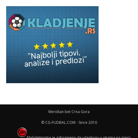
Meridian bet Crna Gora
© CG-FUDBAL.COM - Since 2010
Maloletnicima je zabranjeno da učestvuju u igrama na sreću,