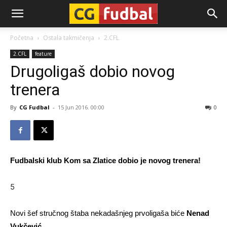
CG-
Početna
Ostala takmičenja
2.CFL
2.CFL
feature
Fudbal
Drugoligaš dobio novog
trenera
By
CG Fudbal
-
15 Jun 2016. 00:00
0
Fudbalski klub Kom sa Zlatice dobio je novog trenera!
5
Novi šef stručnog štaba nekadašnjeg prvoligaša biće
Nenad
Vukčević
.