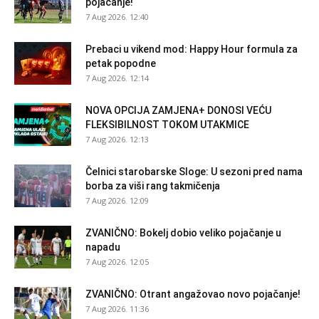
pojačanje!
7 Aug 2026. 12:40
Prebaci u vikend mod: Happy Hour formula za
petak popodne
7 Aug 2026. 12:14
NOVA OPCIJA ZAMJENA+ DONOSI VEĆU
FLEKSIBILNOST TOKOM UTAKMICE
7 Aug 2026. 12:13
Čelnici starobarske Sloge: U sezoni pred nama
borba za viši rang takmičenja
7 Aug 2026. 12:09
ZVANIČNO: Bokelj dobio veliko pojačanje u
napadu
7 Aug 2026. 12:05
ZVANIČNO: Otrant angažovao novo pojačanje!
7 Aug 2026. 11:36