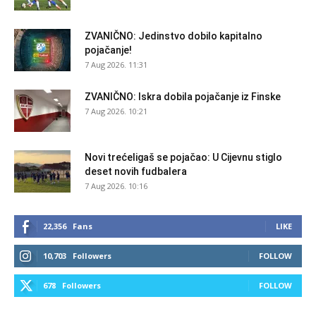
ZVANIČNO: Jedinstvo dobilo kapitalno
pojačanje!
7 Aug 2026. 11:31
ZVANIČNO: Iskra dobila pojačanje iz Finske
7 Aug 2026. 10:21
Novi trećeligaš se pojačao: U Cijevnu stiglo
deset novih fudbalera
7 Aug 2026. 10:16
22,356
Fans
LIKE
10,703
Followers
FOLLOW
678
Followers
FOLLOW