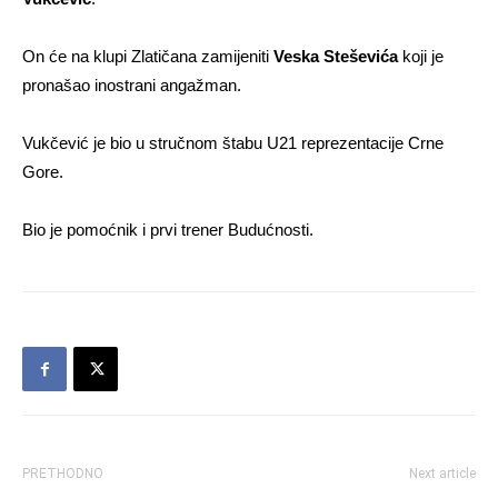
On će na klupi Zlatičana zamijeniti
Veska Steševića
koji je
pronašao inostrani angažman.
Vukčević je bio u stručnom štabu U21 reprezentacije Crne
Gore.
Bio je pomoćnik i prvi trener Budućnosti.
PRETHODNO
Next article