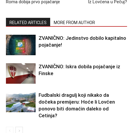
Roma dobija prvo pojačanje
Iz Lovćena u Pečuj?
RELATED ARTICLES
MORE FROM AUTHOR
ZVANIČNO: Jedinstvo dobilo kapitalno
pojačanje!
ZVANIČNO: Iskra dobila pojačanje iz
Finske
Fudbalski dragulj koji nikako da
dočeka premijeru: Hoće li Lovćen
ponovo biti domaćin daleko od
Cetinja?