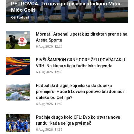
PETROVCA: Tri nova potpisa na stadionu Mitar
Mićo Goliš
CG Fudbal
-
6 Aug 2026. 12:26
Mornar i Arsenal u petak uz direktan prenos na
Arena Sportu
6 Aug 2026. 12:20
BIVŠI ŠAMPION CRNE GORE ŽELI POVRATAK U
VRH: Na klupu stigla fudbalska legenda
6 Aug 2026. 12:09
Fudbalski dragulj koji nikako da dočeka
premijeru: Hoće li Lovćen ponovo biti domaćin
daleko od Cetinja?
6 Aug 2026. 11:49
Počinje drugo kolo CFL: Evo ko otvara novu
rundu i kada se igra prvi meč
6 Aug 2026. 11:39