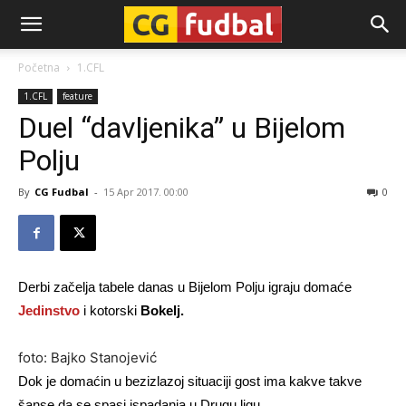
CG-
Početna
1.CFL
1.CFL
feature
Fudbal
Duel “davljenika” u Bijelom
Polju
By
CG Fudbal
-
15 Apr 2017. 00:00
0
Derbi začelja tabele danas u Bijelom Polju igraju domaće
Jedinstvo
i kotorski
Bokelj.
foto: Bajko Stanojević
Dok je domaćin u bezizlazoj situaciji gost ima kakve takve
šanse da se spasi ispadanja u Drugu ligu.