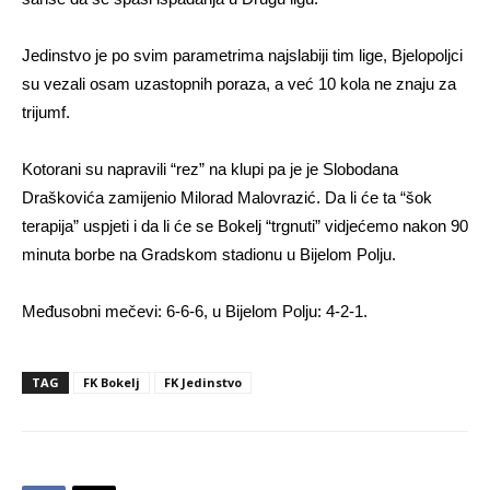
Jedinstvo je po svim parametrima najslabiji tim lige, Bjelopoljci
su vezali osam uzastopnih poraza, a već 10 kola ne znaju za
trijumf.
Kotorani su napravili “rez” na klupi pa je je Slobodana
Draškovića zamijenio Milorad Malovrazić. Da li će ta “šok
terapija” uspjeti i da li će se Bokelj “trgnuti” vidjećemo nakon 90
minuta borbe na Gradskom stadionu u Bijelom Polju.
Međusobni mečevi: 6-6-6, u Bijelom Polju: 4-2-1.
TAG
FK Bokelj
FK Jedinstvo