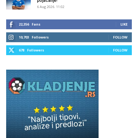
pojačanje!
6 Aug 2026. 11:02
22,356
Fans
LIKE
10,703
Followers
FOLLOW
678
Followers
FOLLOW