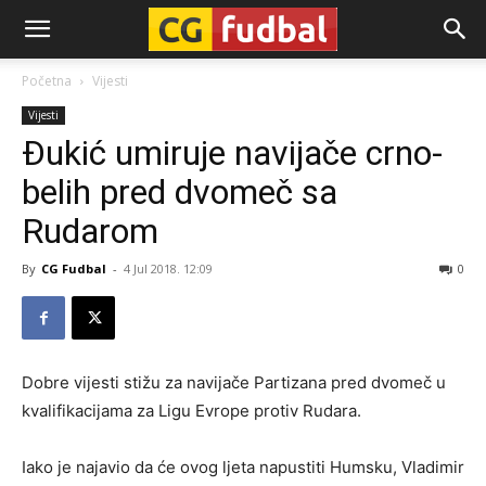
CG-
Početna
Vijesti
Vijesti
Fudbal
Đukić umiruje navijače crno-
belih pred dvomeč sa
Rudarom
By
CG Fudbal
-
4 Jul 2018. 12:09
0
Dobre vijesti stižu za navijače Partizana pred dvomeč u
kvalifikacijama za Ligu Evrope protiv Rudara.
Iako je najavio da će ovog ljeta napustiti Humsku, Vladimir