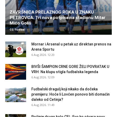
ZAVRŠNICA PRELAZNOG ROKA U ZNAKU
PETROVCA: Tri nova potpisa na stadionu Mitar
Mićo Goliš
CG Fudbal
-
6 Aug 2026. 12:26
Mornar i Arsenal u petak uz direktan prenos na
Arena Sportu
6 Aug 2026. 12:20
BIVŠI ŠAMPION CRNE GORE ŽELI POVRATAK U
VRH: Na klupu stigla fudbalska legenda
6 Aug 2026. 12:09
Fudbalski dragulj koji nikako da dočeka
premijeru: Hoće li Lovćen ponovo biti domaćin
daleko od Cetinja?
6 Aug 2026. 11:49
Počinje drugo kolo CFL: Evo ko otvara novu