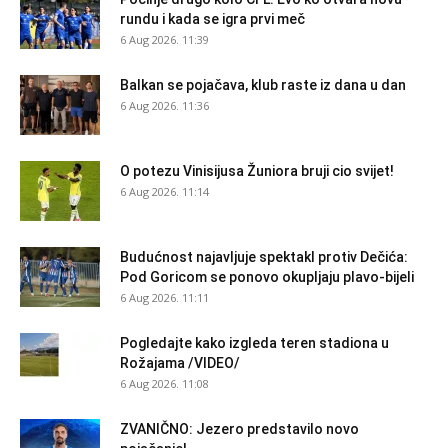
rundu i kada se igra prvi meč
6 Aug 2026. 11:39
Balkan se pojačava, klub raste iz dana u dan
6 Aug 2026. 11:36
O potezu Vinisijusa Žuniora bruji cio svijet!
6 Aug 2026. 11:14
Budućnost najavljuje spektakl protiv Dečića:
Pod Goricom se ponovo okupljaju plavo-bijeli
6 Aug 2026. 11:11
Pogledajte kako izgleda teren stadiona u
Rožajama /VIDEO/
6 Aug 2026. 11:08
ZVANIČNO: Jezero predstavilo novo