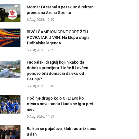
Mornar i Arsenal u petak uz direktan
prenos na Arena Sportu
6 Aug 2026. 12:20
BIVŠI ŠAMPION CRNE GORE ŽELI
POVRATAK U VRH: Na klupu stigla
fudbalska legenda
6 Aug 2026. 12:09
Fudbalski dragulj koji nikako da
dočeka premijeru: Hoće li Lovćen
ponovo biti domaćin daleko od
Cetinja?
6 Aug 2026. 11:49
Počinje drugo kolo CFL: Evo ko
otvara novu rundu i kada se igra prvi
meč
6 Aug 2026. 11:39
Balkan se pojačava, klub raste iz dana
u dan