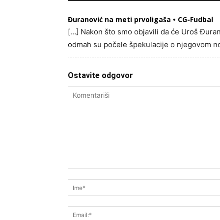
Đuranović na meti prvoligaša • CG-Fudbal
[…] Nakon što smo objavili da će Uroš Đuran
odmah su počele špekulacije o njegovom no
Ostavite odgovor