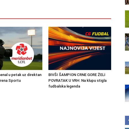
senal u petak uz direktan
BIVŠI ŠAMPION CRNE GORE ŽELI
Arena Sportu
POVRATAK U VRH: Na klupu stigla
fudbalska legenda