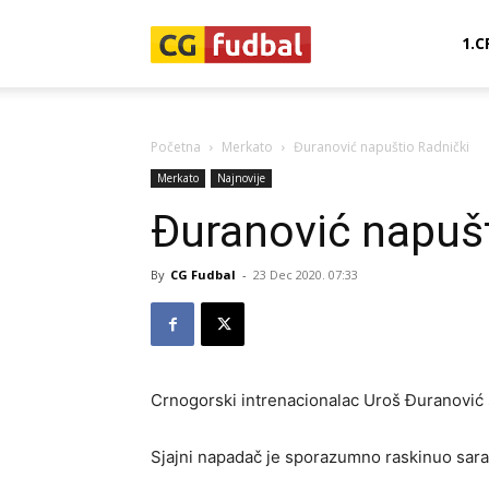
CG-
1.C
Fudbal
Početna
Merkato
Đuranović napuštio Radnički
Merkato
Najnovije
Đuranović napušt
By
CG Fudbal
-
23 Dec 2020. 07:33
Crnogorski intrenacionalac Uroš Đuranović 
Sjajni napadač je sporazumno raskinuo sarad