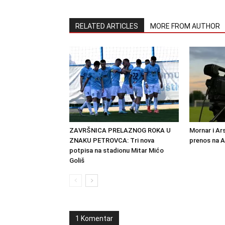
RELATED ARTICLES
MORE FROM AUTHOR
ZAVRŠNICA PRELAZNOG ROKA U
Mornar i Ar
ZNAKU PETROVCA: Tri nova
prenos na 
potpisa na stadionu Mitar Mićo
Goliš
1 Komentar