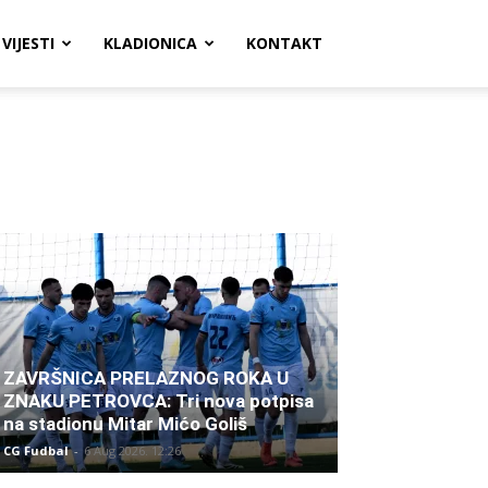
VIJESTI
KLADIONICA
KONTAKT
ZAVRŠNICA PRELAZNOG ROKA U
ZNAKU PETROVCA: Tri nova potpisa
na stadionu Mitar Mićo Goliš
CG Fudbal
-
6 Aug 2026. 12:26