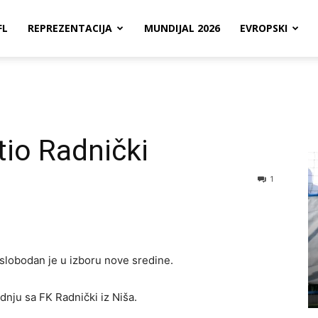
FL
REPREZENTACIJA
MUNDIJAL 2026
EVROPSKI
io Radnički
1
slobodan je u izboru nove sredine.
nju sa FK Radnički iz Niša.