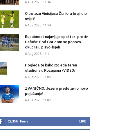
6 Aug 2026. 11:36
O potezu Vinisijusa Žuniora bruji cio
svijet!
6 Aug 2026. 11:14
Budućnost najavljuje spektakl protiv
Dečića: Pod Goricom se ponovo
okupljaju plavo-bijeli
6 Aug 2026. 11:11
Pogledajte kako izgleda teren
stadiona u Rožajama /VIDEO/
6 Aug 2026. 11:08
ZVANIČNO: Jezero predstavilo novo
pojačanje!
6 Aug 2026. 11:02
22,356
Fans
LIKE