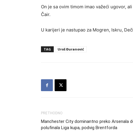
On je sa ovim timom imao važeći ugovor, ali
Čair.
U karijeri je nastupao za Mogren, Iskru, Deč
TAG
Uroš Đuranović
PRETHODNO
Manchester City dominantno preko Arsenala d
polufinala Liga kupa, podvig Brentforda