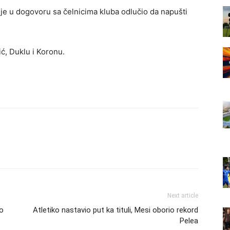
 je u dogovoru sa čelnicima kluba odlučio da napušti
ić, Duklu i Koronu.
Next article
o
Atletiko nastavio put ka tituli, Mesi oborio rekord
Pelea