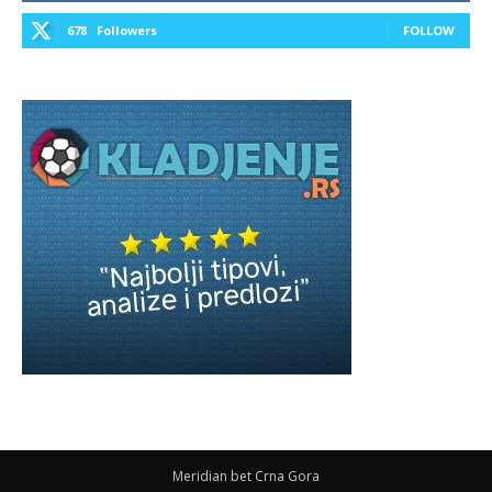
678
Followers
FOLLOW
Meridian bet Crna Gora