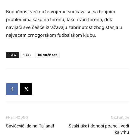
Budućnost već duže vrijeme suočava se sa brojnim
problemima kako na terenu, tako i van terena, dok
navijači sve češće izražavaju zabrinutost zbog stanja u
najvećem crnogorskom fudbalskom klubu.
TAG
1.CFL
Budućnost
PRETHODNO
Next article
Savićević ide na Tajland!
Svaki tiket donosi poene i vodi
ka vrhu