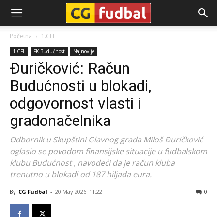
CG-
Početna
1.CFL
1.CFL
FK Budućnost
Najnovije
Fudbal
Đuričković: Račun
Budućnosti u blokadi,
odgovornost vlasti i
gradonačelnika
Odbornik u Skupštini Glavnog grada Miloš Đuričković
oglasio se povodom finansijske situacije u fudbalskom
klubu Budućnost , navodeći da je račun kluba
trenutno u blokadi od 187 hiljada eura.
By
CG Fudbal
-
20 May 2026. 11:22
0