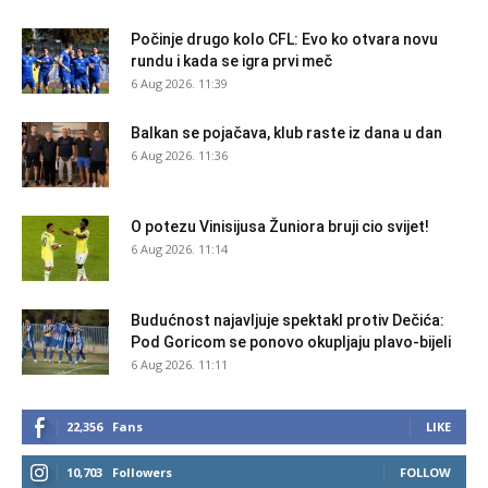
Počinje drugo kolo CFL: Evo ko otvara novu
rundu i kada se igra prvi meč
6 Aug 2026. 11:39
Balkan se pojačava, klub raste iz dana u dan
6 Aug 2026. 11:36
O potezu Vinisijusa Žuniora bruji cio svijet!
6 Aug 2026. 11:14
Budućnost najavljuje spektakl protiv Dečića:
Pod Goricom se ponovo okupljaju plavo-bijeli
6 Aug 2026. 11:11
22,356
Fans
LIKE
10,703
Followers
FOLLOW