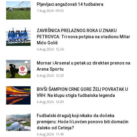
Pljevljaci angažovali 14 fudbalera
7 Aug 2026. 09:02
ZAVRŠNICA PRELAZNOG ROKA U ZNAKU
PETROVCA: Tri nova potpisa na stadionu Mitar
Mićo Goliš
6 Aug 2026. 12:26
Mornar i Arsenal u petak uz direktan prenos na
Arena Sportu
6 Aug 2026. 12:20
BIVŠI ŠAMPION CRNE GORE ŽELI POVRATAK U
VRH: Na klupu stigla fudbalska legenda
6 Aug 2026. 12:09
Fudbalski dragulj koji nikako da dočeka
premijeru: Hoće li Lovćen ponovo biti domaćin
daleko od Cetinja?
6 Aug 2026. 11:49