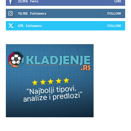
22,356
Fans
LIKE
10,703
Followers
FOLLOW
678
Followers
FOLLOW