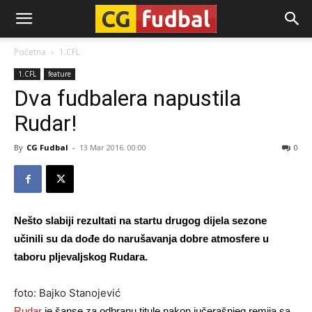
CG-
Početna
1.CFL
1.CFL
feature
Fudbal
Dva fudbalera napustila
Rudar!
By
CG Fudbal
-
13 Mar 2016. 00:00
0
Nešto slabiji rezultati na startu drugog dijela sezone
učinili su da dođe do narušavanja dobre atmosfere u
taboru pljevaljskog
Rudara.
foto: Bajko Stanojević
Rudar
je šanse za odbranu titule nakon jučerašnjeg remija sa