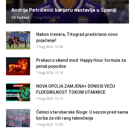
Andrija Petričević karijeru nastavlja u Španiji
CG Fudbal
-
7 Aug 2026. 12:45
Nakon trenera, Titograd predstavio novo
pojačanje!
7 Aug 2026. 12:40
Prebaci u vikend mod: Happy Hour formula za
petak popodne
7 Aug 2026. 12:14
NOVA OPCIJA ZAMJENA+ DONOSI VEĆU
FLEKSIBILNOST TOKOM UTAKMICE
7 Aug 2026. 12:13
Čelnici starobarske Sloge: U sezoni pred nama
borba za viši rang takmičenja
7 Aug 2026. 12:09