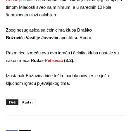
timom Mladosti sveo na minimum, a u narednih 10 kola
šampionata ulazi oslabljen.
Zbog nesuglasica sa čelnicima kluba
Draško
Božović
i
Vasilije Jovović
napustili su Rudar.
Razmirice između ova dva igrača i čelnika kluba nastale su
nakon meča
Rudar-
Petrovac
(3:2)
.
Izostanak Božovića biće teško nadoknadiv jer je riječ o
ključnom igraču pljevaljskog tima.
TAG
Rudar