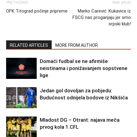
PRETHODNO
Next article
OFK Titograd počinje pripreme
Marko Carević: Kukavice iz
FSCG nas proganjaju jer smo
srpski klub!
RELATED ARTICLES
MORE FROM AUTHOR
Domaći fudbal se ne afirmiše
neistinama i ponižavanjem sopstvene
lige
Jedan gol dovoljan za pobjedu:
Budućnost odnijela bodove iz Nikšića
Mladost DG – Otrant: najava meča
prvog kola 1.CFL