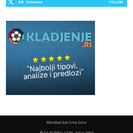
678
Followers
FOLLOW
Meridian bet Crna Gora
© CG-FUDBAL.COM - Since 2010