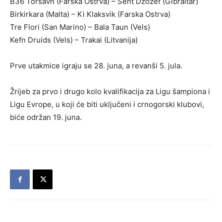
B36 Toršavn (Farska Ostrva) – Sent Džozef (Gibraltar)
Birkirkara (Malta) – Ki Klaksvik (Farska Ostrva)
Tre Flori (San Marino) – Bala Taun (Vels)
Kefn Druids (Vels) – Trakai (Litvanija)
Prve utakmice igraju se 28. juna, a revanši 5. jula.
Žrijeb za prvo i drugo kolo kvalifikacija za Ligu šampiona i
Ligu Evrope, u koji će biti uključeni i crnogorski klubovi,
biće održan 19. juna.