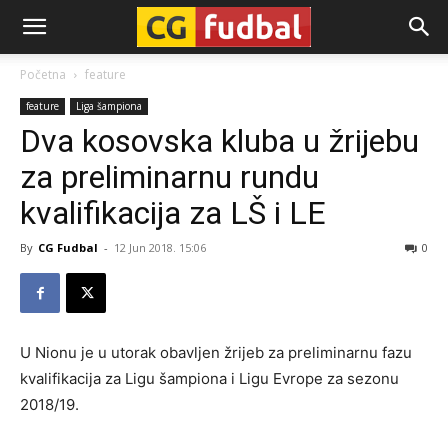
CG-
Početna
feature
feature
Liga šampiona
Fudbal
Dva kosovska kluba u žrijebu
za preliminarnu rundu
kvalifikacija za LŠ i LE
By
CG Fudbal
-
12 Jun 2018. 15:06
0
U Nionu je u utorak obavljen žrijeb za preliminarnu fazu
kvalifikacija za Ligu šampiona i Ligu Evrope za sezonu
2018/19.