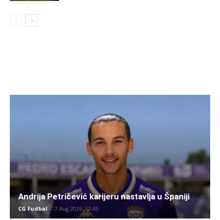
Andrija Petričević karijeru nastavlja u Španiji
CG Fudbal
-
7 Aug 2026. 12:45