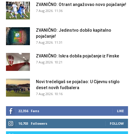
ZVANIČNO: Otrant angažovao novo pojačanje!
7 Aug 2026. 11:36
ZVANIČNO: Jedinstvo dobilo kapitalno
pojačanje!
7 Aug 2026. 11:31
ZVANIČNO: Iskra dobila pojačanje iz Finske
7 Aug 2026. 10:21
Novi trećeligaš se pojačao: U Cijevnu stiglo
deset novih fudbalera
7 Aug 2026. 10:16
22,356
Fans
LIKE
10,703
Followers
FOLLOW