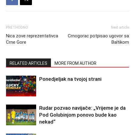
PRETHODNO
Next article
Nica zove reprezentativca
Crnogorac potpisao ugovor sa
Crne Gore
Baltikom
RELATED ARTICLES
MORE FROM AUTHOR
Ponedjeljak na tvojoj strani
Rudar pozvao navijače: „Vrijeme je da
Pod Golubinjom ponovo bude kao
nekad“