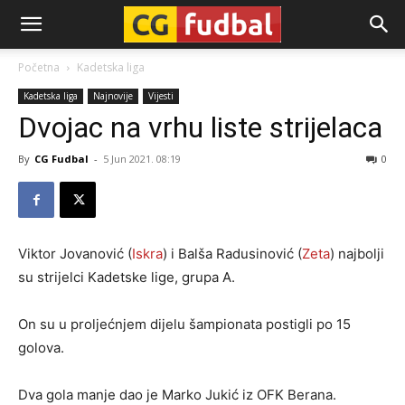
CG-
Početna
Kadetska liga
Kadetska liga
Najnovije
Vijesti
Fudbal
Dvojac na vrhu liste strijelaca
By
CG Fudbal
-
5 Jun 2021. 08:19
0
Viktor Jovanović (
Iskra
) i Balša Radusinović (
Zeta
) najbolji
su strijelci Kadetske lige, grupa A.
On su u proljećnjem dijelu šampionata postigli po 15
golova.
Dva gola manje dao je Marko Jukić iz OFK Berana.