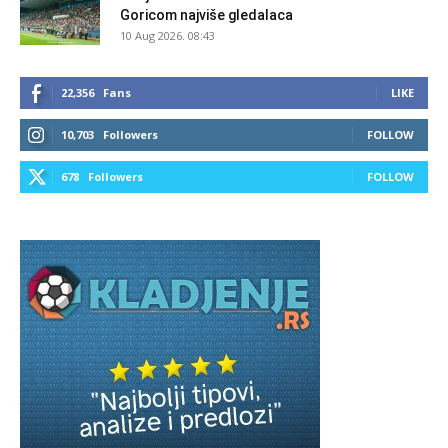
Goricom najviše gledalaca
10 Aug 2026. 08:43
22,356
Fans
LIKE
10,703
Followers
FOLLOW
678
Followers
FOLLOW