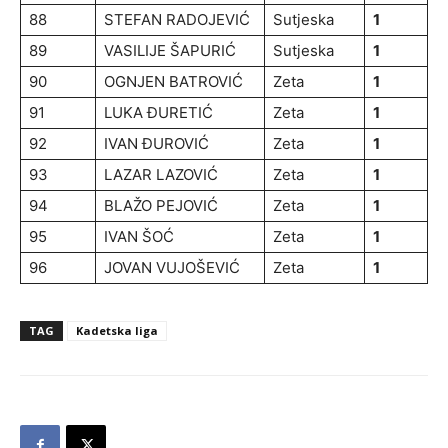
88
STEFAN RADOJEVIĆ
Sutjeska
1
89
VASILIJE ŠAPURIĆ
Sutjeska
1
90
OGNJEN BATROVIĆ
Zeta
1
91
LUKA ĐURETIĆ
Zeta
1
92
IVAN ĐUROVIĆ
Zeta
1
93
LAZAR LAZOVIĆ
Zeta
1
94
BLAŽO PEJOVIĆ
Zeta
1
95
IVAN ŠOĆ
Zeta
1
96
JOVAN VUJOŠEVIĆ
Zeta
1
TAG
Kadetska liga