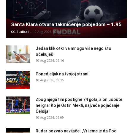
Santa Klara otvara takmičenje pobjedom – 1.95
CG Fudbal
-
10 Aug 2026. 09:18
Jedan klik otkriva mnogo više nego što
očekuješ
10 Aug 2026. 09:16
Ponedjeljak na tvojoj strani
10 Aug 2026. 09:15
Zbog njega tim postigne 74 gola, a on uopšte
ne igra: Ko je Ostin Mekfi, najveće pojačanje
Čelsija!
10 Aug 2026. 09:09
Rudar pozvao navijače: „Vrijeme je da Pod