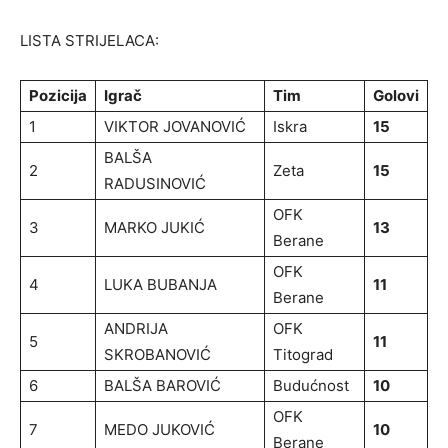
LISTA STRIJELACA:
Pozicija
Igrač
Tim
Golovi
1
VIKTOR JOVANOVIĆ
Iskra
15
BALŠA
2
Zeta
15
RADUSINOVIĆ
OFK
3
MARKO JUKIĆ
13
Berane
OFK
4
LUKA BUBANJA
11
Berane
ANDRIJA
OFK
5
11
SKROBANOVIĆ
Titograd
6
BALŠA BAROVIĆ
Budućnost
10
OFK
7
MEDO JUKOVIĆ
10
Berane