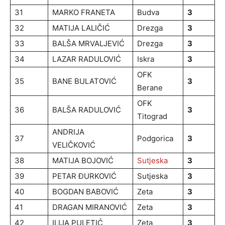
31
MARKO FRANETA
Budva
3
32
MATIJA LALIČIĆ
Drezga
3
33
BALŠA MRVALJEVIĆ
Drezga
3
34
LAZAR RADULOVIĆ
Iskra
3
OFK
35
BANE BULATOVIĆ
3
Berane
OFK
36
BALŠA RADULOVIĆ
3
Titograd
ANDRIJA
37
Podgorica
3
VELIČKOVIĆ
38
MATIJA BOJOVIĆ
Sutjeska
3
39
PETAR ĐURKOVIĆ
Sutjeska
3
40
BOGDAN BABOVIĆ
Zeta
3
41
DRAGAN MIRANOVIĆ
Zeta
3
42
ILIJA PULETIĆ
Zeta
3