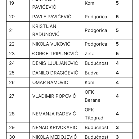
19
Kom
5
PAVIĆEVIĆ
20
PAVLE PAVIĆEVIĆ
Podgorica
5
KRISTIJAN
21
Podgorica
5
RADUNOVIĆ
22
NIKOLA VUKOVIĆ
Podgorica
5
23
ĐORĐE TRIPUNOVIĆ
Zeta
5
24
DENIS LJULJANOVIĆ
Budućnost
4
25
DANILO DRAGIĆEVIĆ
Budva
4
26
OMAR RAMOVIĆ
Kom
4
OFK
27
VLADIMIR POPOVIĆ
4
Berane
OFK
28
NEMANJA RADEVIĆ
4
Titograd
29
NENAD KRIVOKAPIĆ
Budućnost
3
30
NIKOLA MEDOJEVIĆ
Budućnost
3