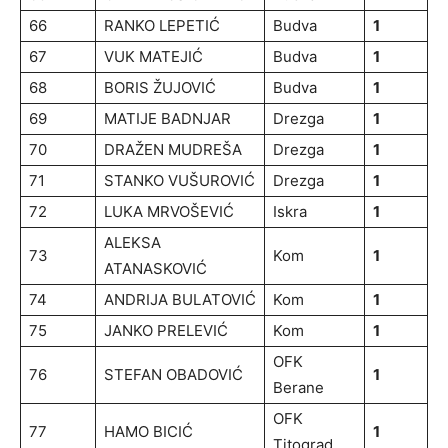
66
RANKO LEPETIĆ
Budva
1
67
VUK MATEJIĆ
Budva
1
68
BORIS ŽUJOVIĆ
Budva
1
69
MATIJE BADNJAR
Drezga
1
70
DRAŽEN MUDREŠA
Drezga
1
71
STANKO VUŠUROVIĆ
Drezga
1
72
LUKA MRVOŠEVIĆ
Iskra
1
ALEKSA
73
Kom
1
ATANASKOVIĆ
74
ANDRIJA BULATOVIĆ
Kom
1
75
JANKO PRELEVIĆ
Kom
1
OFK
76
STEFAN OBADOVIĆ
1
Berane
OFK
77
HAMO BICIĆ
1
Titograd