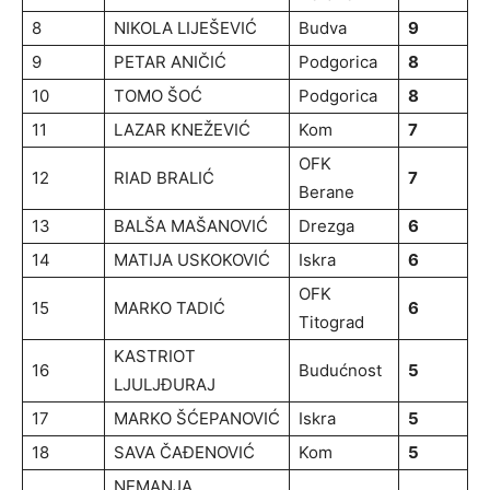
8
NIKOLA LIJEŠEVIĆ
Budva
9
9
PETAR ANIČIĆ
Podgorica
8
10
TOMO ŠOĆ
Podgorica
8
11
LAZAR KNEŽEVIĆ
Kom
7
OFK
12
RIAD BRALIĆ
7
Berane
13
BALŠA MAŠANOVIĆ
Drezga
6
14
MATIJA USKOKOVIĆ
Iskra
6
OFK
15
MARKO TADIĆ
6
Titograd
KASTRIOT
16
Budućnost
5
LJULJĐURAJ
17
MARKO ŠĆEPANOVIĆ
Iskra
5
18
SAVA ČAĐENOVIĆ
Kom
5
NEMANJA