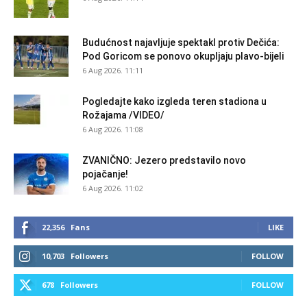
Budućnost najavljuje spektakl protiv Dečića:
Pod Goricom se ponovo okupljaju plavo-bijeli
6 Aug 2026. 11:11
Pogledajte kako izgleda teren stadiona u
Rožajama /VIDEO/
6 Aug 2026. 11:08
ZVANIČNO: Jezero predstavilo novo
pojačanje!
6 Aug 2026. 11:02
22,356
Fans
LIKE
10,703
Followers
FOLLOW
678
Followers
FOLLOW