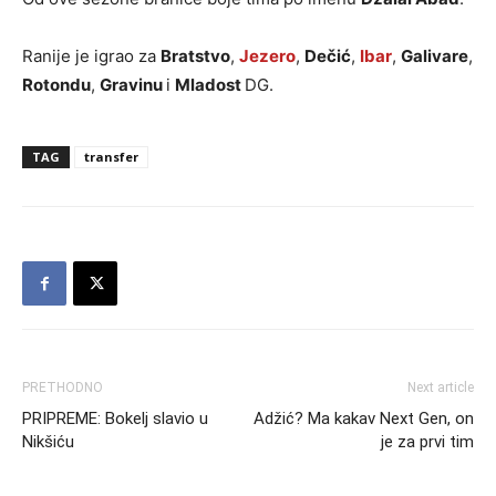
Ranije je igrao za
Bratstvo
,
Jezero
,
Dečić
,
Ibar
,
Galivare
,
Rotondu
,
Gravinu
i
Mladost
DG.
TAG
transfer
PRETHODNO
Next article
PRIPREME: Bokelj slavio u
Adžić? Ma kakav Next Gen, on
Nikšiću
je za prvi tim