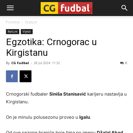
CG-
Početna
feature
feature
Vijesti
Fudbal
Egzotika: Crnogorac u
Kirgistanu
By
CG Fudbal
-
28 Jul 2024. 11:32
0
Crnogorski fudbaler
Siniša Stanisavić
karijeru nastavlja u
Kirgistanu.
On je minulu polusezonu proveo u
Igalu
.
Od ove sezone braniće boje tima po imenu
Džalal Abad
.