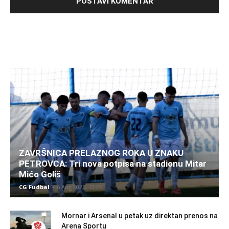
ZAVRŠNICA PRELAZNOG ROKA U ZNAKU
PETROVCA: Tri nova potpisa na stadionu Mitar
Mićo Goliš
CG Fudbal
-
6 Aug 2026. 12:26
Mornar i Arsenal u petak uz direktan prenos na
Arena Sportu