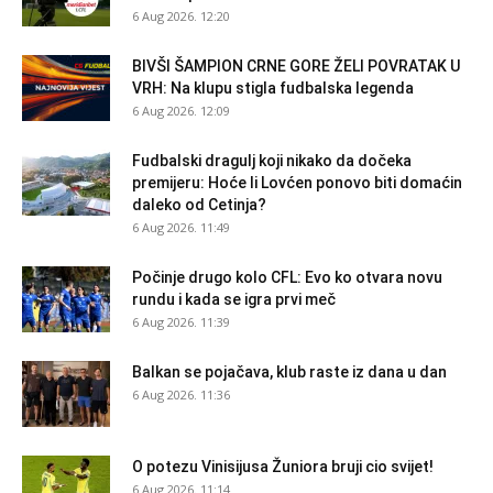
6 Aug 2026. 12:20
BIVŠI ŠAMPION CRNE GORE ŽELI POVRATAK U
VRH: Na klupu stigla fudbalska legenda
6 Aug 2026. 12:09
Fudbalski dragulj koji nikako da dočeka
premijeru: Hoće li Lovćen ponovo biti domaćin
daleko od Cetinja?
6 Aug 2026. 11:49
Počinje drugo kolo CFL: Evo ko otvara novu
rundu i kada se igra prvi meč
6 Aug 2026. 11:39
Balkan se pojačava, klub raste iz dana u dan
6 Aug 2026. 11:36
O potezu Vinisijusa Žuniora bruji cio svijet!
6 Aug 2026. 11:14