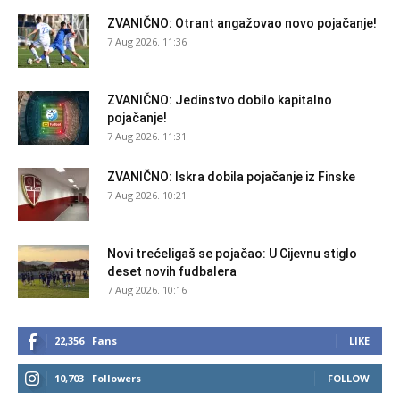
ZVANIČNO: Otrant angažovao novo pojačanje!
7 Aug 2026. 11:36
ZVANIČNO: Jedinstvo dobilo kapitalno
pojačanje!
7 Aug 2026. 11:31
ZVANIČNO: Iskra dobila pojačanje iz Finske
7 Aug 2026. 10:21
Novi trećeligaš se pojačao: U Cijevnu stiglo
deset novih fudbalera
7 Aug 2026. 10:16
22,356
Fans
LIKE
10,703
Followers
FOLLOW