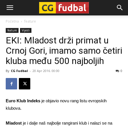
CG-
Početna
feature
feature
Vijesti
Fudbal
EKI: Mladost drži primat u
Crnoj Gori, imamo samo četiri
kluba među 500 najboljih
By
CG Fudbal
-
20 Apr 2016. 00:00
0
Euro Klub Indeks
je objavio novu rang listu evropskih
klubova.
Mladost
je i dalje naš najbolje rangirani klub i nalazi se na