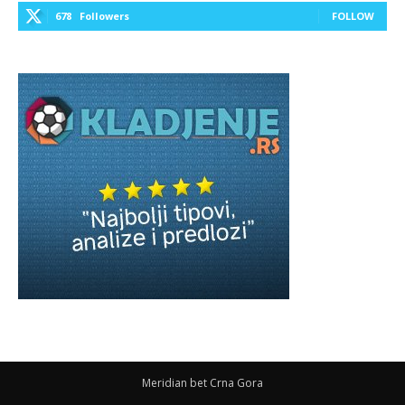
678
Followers
FOLLOW
Meridian bet Crna Gora