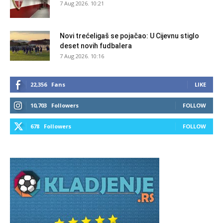
7 Aug 2026. 10:21
Novi trećeligaš se pojačao: U Cijevnu stiglo
deset novih fudbalera
7 Aug 2026. 10:16
22,356
Fans
LIKE
10,703
Followers
FOLLOW
678
Followers
FOLLOW