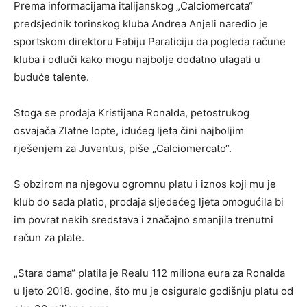
Prema informacijama italijanskog „Calciomercata“
predsjednik torinskog kluba Andrea Anjeli naredio je
sportskom direktoru Fabiju Paraticiju da pogleda račune
kluba i odluči kako mogu najbolje dodatno ulagati u
buduće talente.
Stoga se prodaja Kristijana Ronalda, petostrukog
osvajača Zlatne lopte, idućeg ljeta čini najboljim
rješenjem za Juventus, piše „Calciomercato“.
S obzirom na njegovu ogromnu platu i iznos koji mu je
klub do sada platio, prodaja sljedećeg ljeta omogućila bi
im povrat nekih sredstava i značajno smanjila trenutni
račun za plate.
„Stara dama“ platila je Realu 112 miliona eura za Ronalda
u ljeto 2018. godine, što mu je osiguralo godišnju platu od