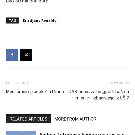
oko 30 miliona eura.
TAG
Kristijano Ronaldo
PRETHODNO
Next article
Mesi srušio „karioke“ u Rijadu
CAS odbio žalbu „građana“, da
li im prijeti izbacivanje iz LŠ!?
RELATED ARTICLES
MORE FROM AUTHOR
Andrija Petričević karijeru nastavlja u