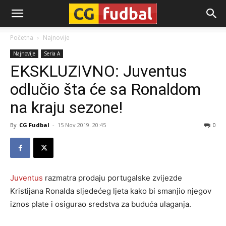
CG-
Početna
Najnovije
Najnovije
Seria A
Fudbal
EKSKLUZIVNO: Juventus
odlučio šta će sa Ronaldom
na kraju sezone!
By
CG Fudbal
-
15 Nov 2019. 20:45
0
Juventus
razmatra prodaju portugalske zvijezde
Kristijana Ronalda sljedećeg ljeta kako bi smanjio njegov
iznos plate i osigurao sredstva za buduća ulaganja.