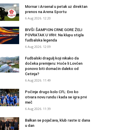
Mornar i Arsenal u petak uz direktan
prenos na Arena Sportu
6 Aug 2026. 12:20
BIVŠI ŠAMPION CRNE GORE ŽELI
POVRATAK U VRH: Na klupu stigla
fudbalska legenda
6 Aug 2026. 12:09
Fudbalski dragulj koji nikako da
dočeka premijeru: Hoće li Lovćen
ponovo biti domaćin daleko od
Cetinja?
6 Aug 2026. 11:49
Počinje drugo kolo CFL: Evo ko
otvara novu rundu i kada se igra prvi
meč
6 Aug 2026. 11:39
Balkan se pojačava, klub raste iz dana
u dan