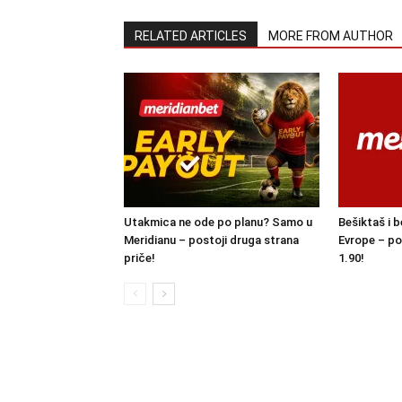
RELATED ARTICLES
MORE FROM AUTHOR
Utakmica ne ode po planu? Samo u
Bešiktaš i b
Meridianu – postoji druga strana
Evrope – po
priče!
1.90!