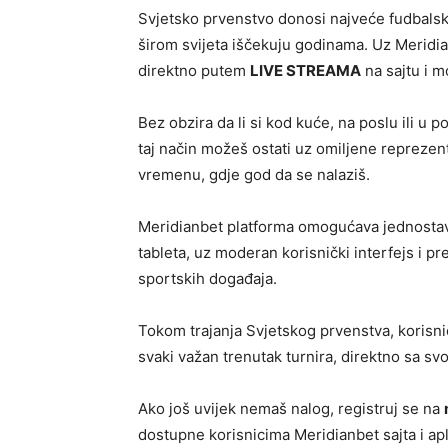
Svjetsko prvenstvo donosi najveće fudbalsk
širom svijeta iščekuju godinama. Uz Meridian
direktno putem
LIVE STREAMA
na sajtu i mo
Bez obzira da li si kod kuće, na poslu ili u
taj način možeš ostati uz omiljene reprezent
vremenu, gdje god da se nalaziš.
Meridianbet platforma omogućava jednostava
tableta, uz moderan korisnički interfejs i 
sportskih događaja.
Tokom trajanja Svjetskog prvenstva, korisnici
svaki važan trenutak turnira, direktno sa sv
Ako još uvijek nemaš nalog, registruj se na
dostupne korisnicima Meridianbet sajta i ap