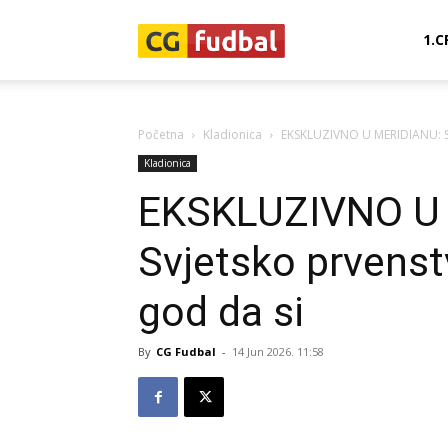
CG-
1.C
Fudbal
Početna
Kladionica
EKSKLUZIVNO U MERIDIANU: Sv
Kladionica
EKSKLUZIVNO U
Svjetsko prvenst
god da si
By
CG Fudbal
-
14 Jun 2026. 11:58