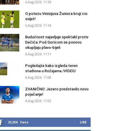
6 Aug 2026. 11:36
O potezu Vinisijusa Žuniora bruji cio
svijet!
6 Aug 2026. 11:14
Budućnost najavljuje spektakl protiv
Dečića: Pod Goricom se ponovo
okupljaju plavo-bijeli
6 Aug 2026. 11:11
Pogledajte kako izgleda teren
stadiona u Rožajama /VIDEO/
6 Aug 2026. 11:08
ZVANIČNO: Jezero predstavilo novo
pojačanje!
6 Aug 2026. 11:02
22,356
Fans
LIKE