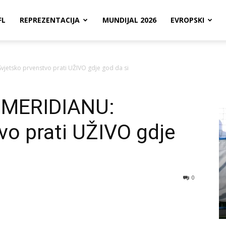
FL
REPREZENTACIJA
MUNDIJAL 2026
EVROPSKI
jetsko prvenstvo prati UŽIVO gdje god da si
 MERIDIANU:
vo prati UŽIVO gdje
0