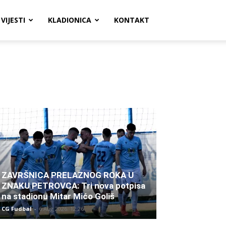
VIJESTI
KLADIONICA
KONTAKT
ZAVRŠNICA PRELAZNOG ROKA U
ZNAKU PETROVCA: Tri nova potpisa
na stadionu Mitar Mićo Goliš
CG Fudbal
-
6 Aug 2026. 12:26