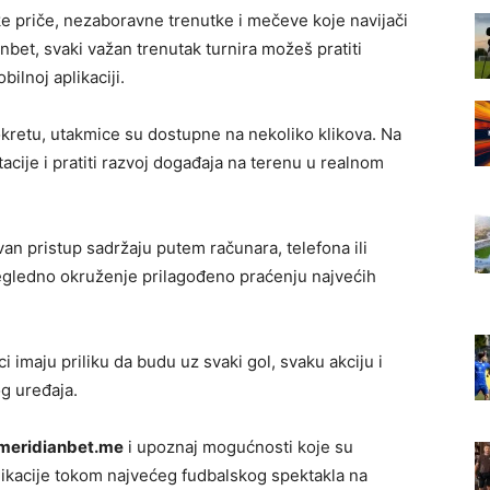
e priče, nezaboravne trenutke i mečeve koje navijači
bet, svaki važan trenutak turnira možeš pratiti
bilnoj aplikaciji.
 pokretu, utakmice su dostupne na nekoliko klikova. Na
acije i pratiti razvoj događaja na terenu u realnom
n pristup sadržaju putem računara, telefona ili
pregledno okruženje prilagođeno praćenju najvećih
 imaju priliku da budu uz svaki gol, svaku akciju i
og uređaja.
meridianbet.me
i upoznaj mogućnosti koje su
likacije tokom najvećeg fudbalskog spektakla na