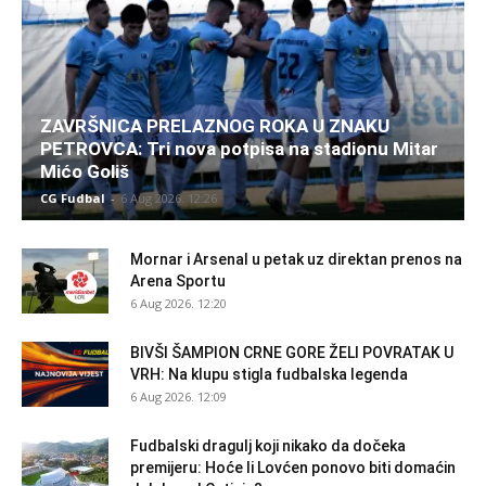
ZAVRŠNICA PRELAZNOG ROKA U ZNAKU
PETROVCA: Tri nova potpisa na stadionu Mitar
Mićo Goliš
CG Fudbal
-
6 Aug 2026. 12:26
Mornar i Arsenal u petak uz direktan prenos na
Arena Sportu
6 Aug 2026. 12:20
BIVŠI ŠAMPION CRNE GORE ŽELI POVRATAK U
VRH: Na klupu stigla fudbalska legenda
6 Aug 2026. 12:09
Fudbalski dragulj koji nikako da dočeka
premijeru: Hoće li Lovćen ponovo biti domaćin