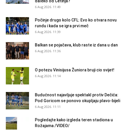
daleko od Cetinja?
6 Aug 2026. 11:49
Počinje drugo kolo CFL: Evo ko otvara novu
rundu i kada se igra prvi meč
6 Aug 2026. 11:39
Balkan se pojačava, klub raste iz dana u dan
6 Aug 2026. 11:36
O potezu Vinisijusa Žuniora bruji cio svijet!
6 Aug 2026. 11:14
Budućnost najavljuje spektakl protiv Dečića:
Pod Goricom se ponovo okupljaju plavo-bijeli
6 Aug 2026. 11:11
Pogledajte kako izgleda teren stadiona u
Rožajama /VIDEO/