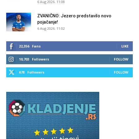
6 Aug 2026. 11:08
ZVANIČNO: Jezero predstavilo novo
pojačanje!
6 Aug 2026. 11:02
22,356
Fans
LIKE
10,703
Followers
FOLLOW
678
Followers
FOLLOW