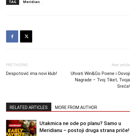
TAG
Meridian
PRETHODNO
Next article
Despotović ima novi klub!
Uhvati Win&Go Poene i Osvoji
Nagrade – Tvoj Tiket, Tvoja
Sreća!
RELATED ARTICLES
MORE FROM AUTHOR
Utakmica ne ode po planu? Samo u
Meridianu – postoji druga strana priče!