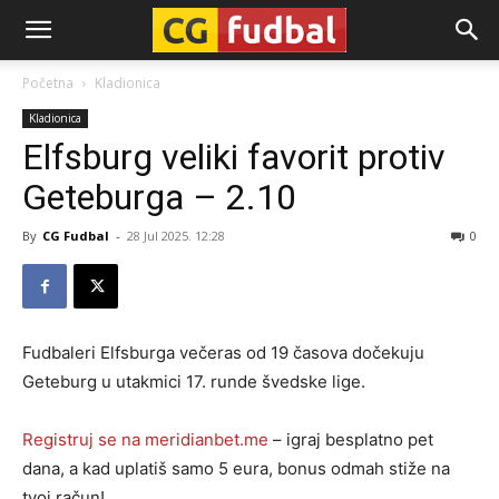
CG-
Početna
Kladionica
Kladionica
Fudbal
Elfsburg veliki favorit protiv
Geteburga – 2.10
By
CG Fudbal
-
28 Jul 2025. 12:28
0
Fudbaleri Elfsburga večeras od 19 časova dočekuju
Geteburg u utakmici 17. runde švedske lige.
Registruj se na meridianbet.me
– igraj besplatno pet
dana, a kad uplatiš samo 5 eura, bonus odmah stiže na
tvoj račun!