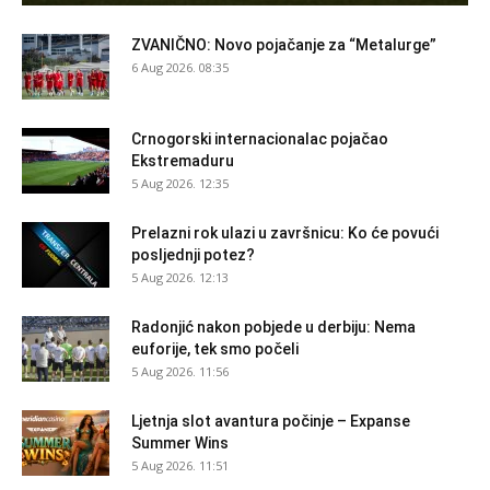
ZVANIČNO: Novo pojačanje za “Metalurge”
6 Aug 2026. 08:35
Crnogorski internacionalac pojačao
Ekstremaduru
5 Aug 2026. 12:35
Prelazni rok ulazi u završnicu: Ko će povući
posljednji potez?
5 Aug 2026. 12:13
Radonjić nakon pobjede u derbiju: Nema
euforije, tek smo počeli
5 Aug 2026. 11:56
Ljetnja slot avantura počinje – Expanse
Summer Wins
5 Aug 2026. 11:51