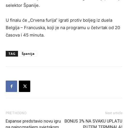
selektor Španije.
U finalu će „Crvena furija“ igrati protiv boljeg iz duela
Belgija – Francuska, koji je na programu u četvrtak od 20
časova i 45 minuta.
TAG
Španija
PRETHODNO
Next article
Expanse predstavio novu igru
BONUS 3% NA SVAKU UPLATU
na najpoznatijem svjetskom
PUTEM TERMINALA!