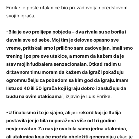
Enrike je posle utakmice bio prezadovoljan predstavom
svojih igrača.
-Bila je ovo prelijepa pobjeda – dva rivala su se borila i
davala sve od sebe. Moj tim je delovao opasno sve
vreme, pritiskali smo i prilično sam zadovoljan. Imali smo
trening i po pre ove utakice, a moram da kažem da je
stav mojih fudbalera senzacionalan. Otkad radim u
državnom timu moram da kažem da igrači pokažuju
ogromnu želju za pobedom sa kim god da igraju. Imam
listu od 40 ili 50 igrača koji igraju dobro i zaslužuju da
budu na ovim utakicama
“, izjavio je Luis Enrike.
-U finalu smo i to je sjajno, ali je i rekord koji je Italija
postavila jer je bila neporažena više od tri godine
nevjerovatan. Za nas je ovo bila samo jedna utakmica,
ali utakmica koja će možda obeležiti generaciju,
rekao je