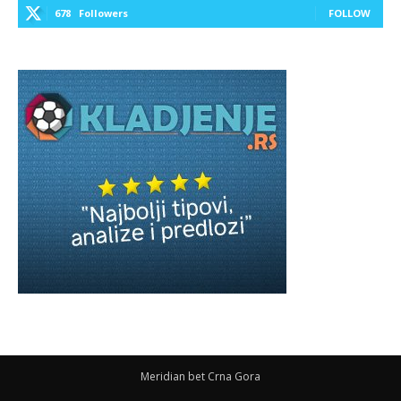
678
Followers
FOLLOW
Meridian bet Crna Gora