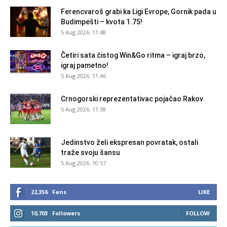
Ferencvaroš grabi ka Ligi Evrope, Gornik pada u
Budimpešti – kvota 1.75!
5 Aug 2026. 11:48
Četiri sata čistog Win&Go ritma – igraj brzo,
igraj pametno!
5 Aug 2026. 11:46
Crnogorski reprezentativac pojačao Rakov
5 Aug 2026. 11:38
Jedinstvo želi ekspresan povratak, ostali
traže svoju šansu
5 Aug 2026. 10:57
22,356
Fans
LIKE
10,703
Followers
FOLLOW