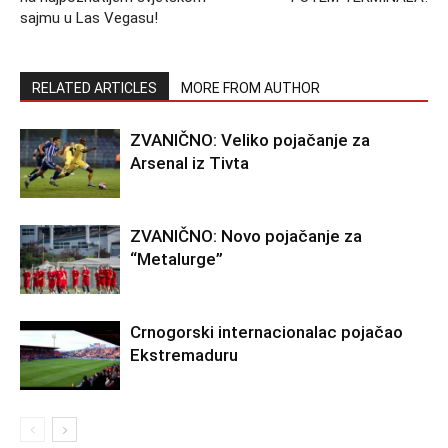
sajmu u Las Vegasu!
RELATED ARTICLES
MORE FROM AUTHOR
ZVANIČNO: Veliko pojačanje za
Arsenal iz Tivta
ZVANIČNO: Novo pojačanje za
“Metalurge”
Crnogorski internacionalac pojačao
Ekstremaduru