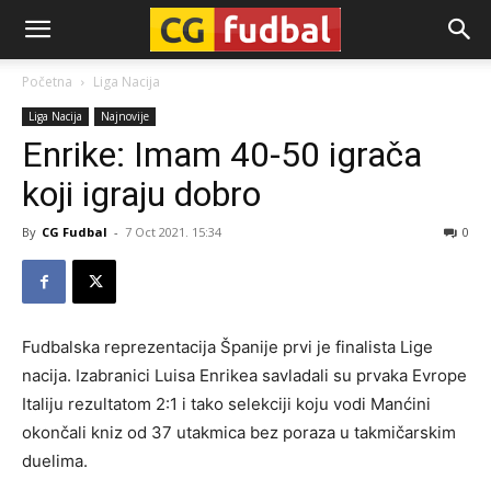
CG-
Početna
Liga Nacija
Liga Nacija
Najnovije
Fudbal
Enrike: Imam 40-50 igrača
koji igraju dobro
By
CG Fudbal
-
7 Oct 2021. 15:34
0
Fudbalska reprezentacija Španije prvi je finalista Lige
nacija. Izabranici Luisa Enrikea savladali su prvaka Evrope
Italiju rezultatom 2:1 i tako selekciji koju vodi Manćini
okončali kniz od 37 utakmica bez poraza u takmičarskim
duelima.