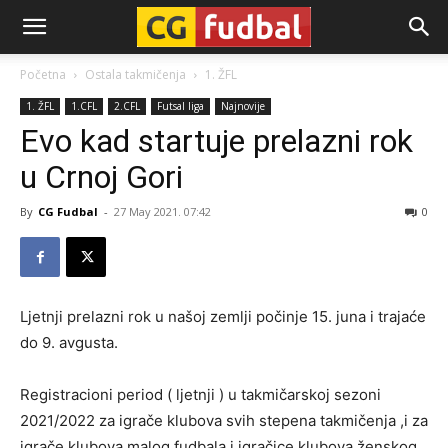
CG-
Početna
Ostala takmičenja
1. ŽFL
1. ŽFL
1.CFL
2.CFL
Futsal liga
Najnovije
Fudbal
Evo kad startuje prelazni rok
u Crnoj Gori
By
CG Fudbal
-
27 May 2021. 07:42
0
Ljetnji prelazni rok u našoj zemlji počinje 15. juna i trajaće
do 9. avgusta.
Registracioni period ( ljetnji ) u takmičarskoj sezoni
2021/2022 za igrače klubova svih stepena takmičenja ,i za
igrače klubova malog fudbala i igračice klubova ženskog