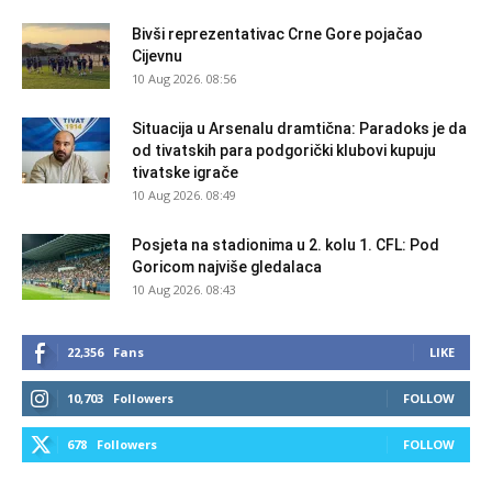
Bivši reprezentativac Crne Gore pojačao
Cijevnu
10 Aug 2026. 08:56
Situacija u Arsenalu dramtična: Paradoks je da
od tivatskih para podgorički klubovi kupuju
tivatske igrače
10 Aug 2026. 08:49
Posjeta na stadionima u 2. kolu 1. CFL: Pod
Goricom najviše gledalaca
10 Aug 2026. 08:43
22,356
Fans
LIKE
10,703
Followers
FOLLOW
678
Followers
FOLLOW