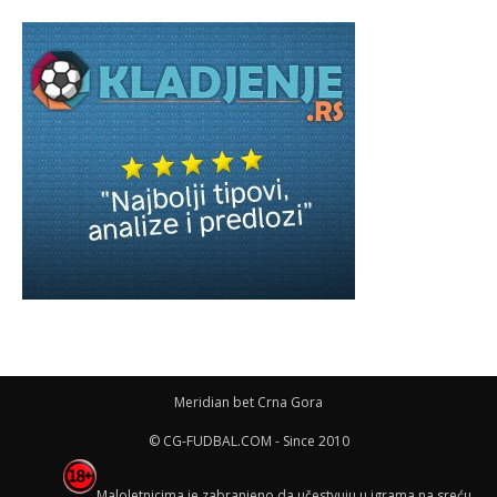
Meridian bet Crna Gora
© CG-FUDBAL.COM - Since 2010
Maloletnicima je zabranjeno da učestvuju u igrama na sreću,