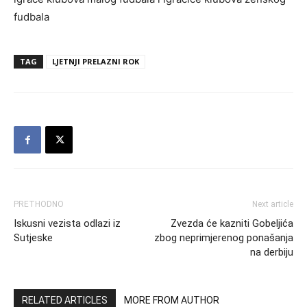
fudbala
TAG
LJETNJI PRELAZNI ROK
PRETHODNO
Next article
Iskusni vezista odlazi iz
Zvezda će kazniti Gobeljića
Sutjeske
zbog neprimjerenog ponašanja
na derbiju
RELATED ARTICLES
MORE FROM AUTHOR