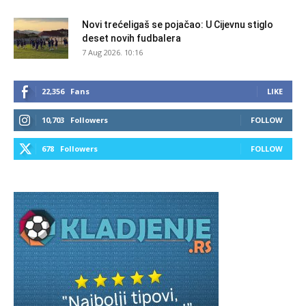
Novi trećeligaš se pojačao: U Cijevnu stiglo
deset novih fudbalera
7 Aug 2026. 10:16
22,356
Fans
LIKE
10,703
Followers
FOLLOW
678
Followers
FOLLOW