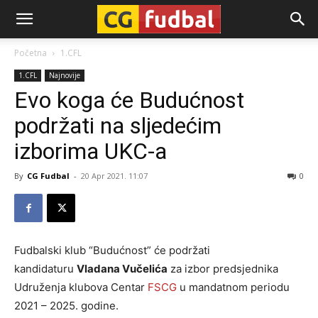
CG-
Početna
1.CFL
1.CFL
Najnovije
Fudbal
Evo koga će Budućnost
podržati na sljedećim
izborima UKC-a
By
CG Fudbal
-
20 Apr 2021. 11:07
0
Fudbalski klub “Budućnost” će podržati
kandidaturu
Vladana Vučelića
za izbor predsjednika
Udruženja klubova Centar
FSCG
u mandatnom periodu
2021 – 2025. godine.