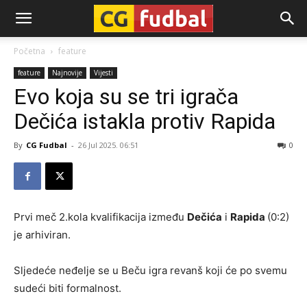
CG-
Početna
feature
feature
Najnovije
Vijesti
Fudbal
Evo koja su se tri igrača
Dečića istakla protiv Rapida
By
CG Fudbal
-
26 Jul 2025. 06:51
0
Prvi meč 2.kola kvalifikacija između
Dečića
i
Rapida
(0:2)
je arhiviran.
Sljedeće neđelje se u Beču igra revanš koji će po svemu
sudeći biti formalnost.