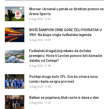
Mornar i Arsenal u petak uz direktan prenos na
Arena Sportu
6 Aug 2026. 12:20
BIVŠI ŠAMPION CRNE GORE ŽELI POVRATAK U
VRH: Na klupu stigla fudbalska legenda
6 Aug 2026. 12:09
Fudbalski dragulj koji nikako da dočeka
premijeru: Hoće li Lovćen ponovo biti domaćin
daleko od Cetinja?
6 Aug 2026. 11:49
Počinje drugo kolo CFL: Evo ko otvara novu
rundu i kada se igra prvi meč
6 Aug 2026. 11:39
Balkan se pojačava, klub raste iz dana u dan
6 Aug 2026. 11:36