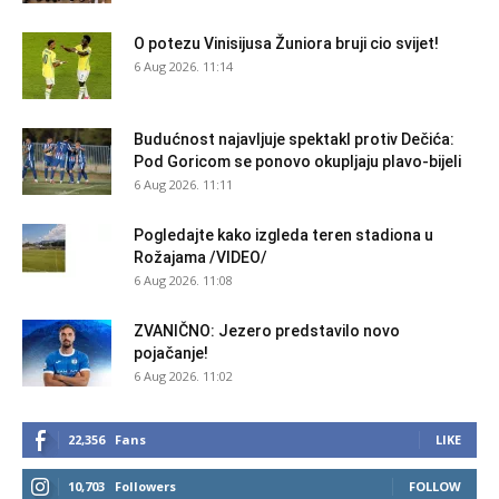
O potezu Vinisijusa Žuniora bruji cio svijet!
6 Aug 2026. 11:14
Budućnost najavljuje spektakl protiv Dečića:
Pod Goricom se ponovo okupljaju plavo-bijeli
6 Aug 2026. 11:11
Pogledajte kako izgleda teren stadiona u
Rožajama /VIDEO/
6 Aug 2026. 11:08
ZVANIČNO: Jezero predstavilo novo
pojačanje!
6 Aug 2026. 11:02
22,356
Fans
LIKE
10,703
Followers
FOLLOW