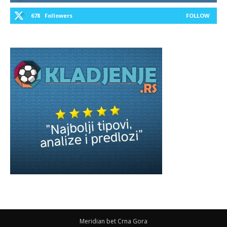
678
Followers
FOLLOW
Meridian bet Crna Gora