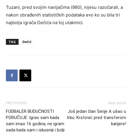
Tuzani, pred svojim navijačima (980), nijesu razočarali, a
nakon obrađenih statističkih podataka evo ko su bila tri
najbolja igrača Dečića na toj utakmici.
TAG
Dečić
PRETHODNO
Next article
FUDBALER BUDUĆNOSTI
Još jedan član Serije A ušao u
PORUČUJE: Igrao sam kada
trku: Krstović pred transferom
sam imao 16 godina, ne igram
karijere!
sada kada sam i iskusniji i bolji