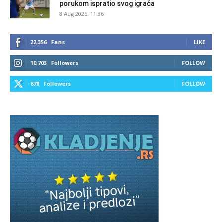
porukom ispratio svog igrača
8 Aug 2026. 11:36
22,356
Fans
LIKE
10,703
Followers
FOLLOW
678
Followers
FOLLOW