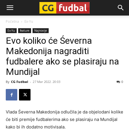
CG-
Početna
Ex-Yu
Ex-Yu
feature
Najnovije
Fudbal
Evo koliko će Śeverna
Makedonija nagraditi
fudbalere ako se plasiraju na
Mundijal
By
CG Fudbal
-
27 Mar 2022. 20:03
0
Vlada Śeverna Makedonija odlučila je da objelodani kolike
će biti premije fudbalerima ako se plasiraju na Mundijal
kako bi ih dodatno motivisala.