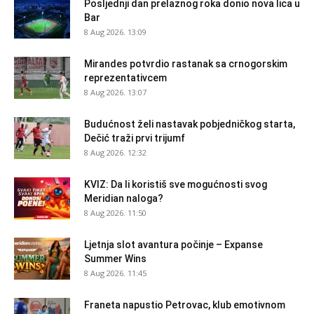
Posljednji dan prelaznog roka donio nova lica u
Bar
8 Aug 2026. 13:09
Mirandes potvrdio rastanak sa crnogorskim
reprezentativcem
8 Aug 2026. 13:07
Budućnost želi nastavak pobjedničkog starta,
Dečić traži prvi trijumf
8 Aug 2026. 12:32
KVIZ: Da li koristiš sve mogućnosti svog
Meridian naloga?
8 Aug 2026. 11:50
Ljetnja slot avantura počinje – Expanse
Summer Wins
8 Aug 2026. 11:45
Franeta napustio Petrovac, klub emotivnom