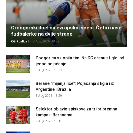
Crnogorski duel na evropskoj sceni: Četiri naše
fudbalerke na dvije strane
CG Fudbal
-
8 Aug 2026. 18:22
Podgorica sklopila tim: Na DG arenu stiglo još
jedno pojačanje
8 Aug 2026. 13:31
Berane “mijenja lice”: Pojačanja stigla i iz
Argentine i Brazila
8 Aug 2026. 13:29
Selektor objavio spiskove za tri pripremna
kampa u Beranama
8 Aug 2026. 13:15