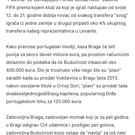
FIFA prema kojem klub za koji je igrač nastupao od svoje
12. do 21. godine dobija novac od svakog transfera “svog”
igrača iz jedne zemlje u drugu) pripasti oko 4% ukupnog
transfera našeg reprezentativca u Levante.
Kako prenose portugalski mediji, kasa Brage će biti
punija za skoro devet miliona eura, pa prostom računicom
dolazimo do podatka da će Budućnost inkasirati oko
400.000 eura. Što je trostruko više nego što su “plavi”
zaradili kada su prodali Vukčevića u Bragu ljeta 2013.
nakon osvojene titule u Crnoj Gori, “plavi” su prodali tada
dvadesetjednogodišnjeg kapitena, popularnog Điđa
portugalskom timu za 125.000 eura.
Zadovoljna Braga, zadovoljan momak koji je za pet godina
u Bragi odigrao 124 utakmice i postigao pet golova,
zadovoljna Budućnost kojoj ostaje da “navija” za još neki