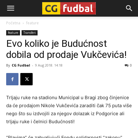
CG-
Početna
feature
feature
Transferi
Fudbal
Evo koliko je Budućnost
dobila od prodaje Vukčevića!
By
CG Fudbal
-
9 Aug 2018. 14:18
0
Trljaju ruke na stadionu Municipal u Bragi zbog činjenice
da će prodajom Nikole Vukčevića zaraditi čak 75 puta više
nego što su izdvojili za njegov dolazak iz Podgorice ali
trljaju ruke i čelnici Budućnosti!
“Plavima” će zahvaljujući Fondu solidarnosti “zakonu”