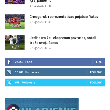
igraj pametno!
5 Aug 2026. 11:46
Crnogorski reprezentativac pojačao Rakov
5 Aug 2026. 11:38
Jedinstvo želi ekspresan povratak, ostali
traže svoju šansu
5 Aug 2026. 10:57
22,356
Fans
LIKE
10,703
Followers
FOLLOW
678
Followers
FOLLOW