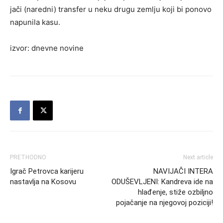
jači (naredni) transfer u neku drugu zemlju koji bi ponovo
napunila kasu.
izvor: dnevne novine
PRETHODNO
Next article
Igrač Petrovca karijeru
NAVIJAČI INTERA
nastavlja na Kosovu
ODUŠEVLJENI: Kandreva ide na
hlađenje, stiže ozbiljno
pojačanje na njegovoj poziciji!