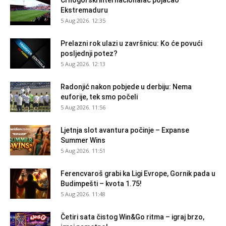
Crnogorski internacionalac pojačao
Ekstremaduru
5 Aug 2026. 12:35
Prelazni rok ulazi u završnicu: Ko će povući
posljednji potez?
5 Aug 2026. 12:13
Radonjić nakon pobjede u derbiju: Nema
euforije, tek smo počeli
5 Aug 2026. 11:56
Ljetnja slot avantura počinje – Expanse
Summer Wins
5 Aug 2026. 11:51
Ferencvaroš grabi ka Ligi Evrope, Gornik pada u
Budimpešti – kvota 1.75!
5 Aug 2026. 11:48
Četiri sata čistog Win&Go ritma – igraj brzo,