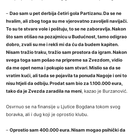
–
Dao sam u pet derbija četiri gola Partizanu. Da se ne
hvalim, ali zbog toga su me vjerovatno zavoljeli navijači.
To su te stvare vole i poštuju, to se ne zaboravlja. Nakon
što sam otišao na pozajmicu u Budućnost, tamo odigrao
dobro, zvali su me i rekli mi da ću da budem kapiten.
Nisam tražio traku, tražio sam prostora da igram. Nakon
svega toga sam pošao na pripreme sa Zvezdom, vidio
da me opet nema i pokupio sam stvari. Mislio sa da se
vratim kući, ali tada se pojavila ta ponuda Nagoje i oni to
nisu htjeli da odbiju. Prodat sam bio za 1.100.000 eura,
tako da je Zvezda zaradila na meni
, kazao je Burzanović.
Osvrnuo se na finansije u Ljutice Bogdana tokom svog
boravka, ali i dug koji je oprostio klubu.
–
Oprostio sam 400.000 eura. Nisam mogao psihički da