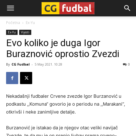
CG-
Početna
Ex-Yu
Ex-Yu
Vijesti
Fudbal
Evo koliko je duga Igor
Buraznović oprostio Zvezdi
By
CG Fudbal
-
5 May 2021. 10:28
0
Nekadašnji fudbaler Crvene zvezde Igor Burzanović u
podkastu ,,Komuna“ govorio je o periodu na ,,Marakani“,
otkrivši i neke zanimljive detalje.
Burzanović je istakao da je njegov otac veliki navijač
Zvezde, te da mu je on prenio ljubav prema crveno-