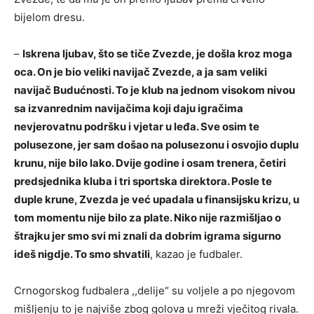
bijelom dresu.
–
Iskrena ljubav, što se tiče Zvezde, je došla kroz moga
oca. On je bio veliki navijač Zvezde, a ja sam veliki
navijač Budućnosti. To je klub na jednom visokom nivou
sa izvanrednim navijačima koji daju igračima
nevjerovatnu podršku i vjetar u leđa. Sve osim te
polusezone, jer sam došao na polusezonu i osvojio duplu
krunu, nije bilo lako. Dvije godine i osam trenera, četiri
predsjednika kluba i tri sportska direktora. Posle te
duple krune, Zvezda je već upadala u finansijsku krizu, u
tom momentu nije bilo za plate. Niko nije razmišljao o
štrajku jer smo svi mi znali da dobrim igrama sigurno
ideš nigdje. To smo shvatili
, kazao je fudbaler.
Crnogorskog fudbalera ,,delije“ su voljele a po njegovom
mišljenju to je najviše zbog golova u mreži vječitog rivala.