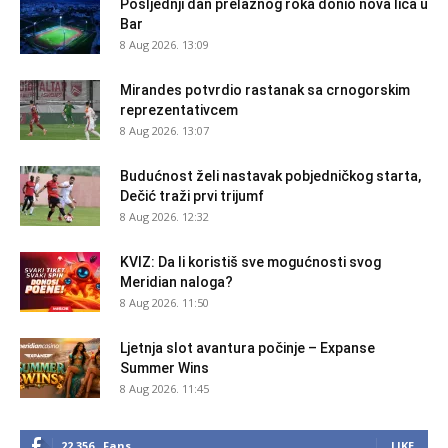
Posljednji dan prelaznog roka donio nova lica u
Bar
8 Aug 2026. 13:09
Mirandes potvrdio rastanak sa crnogorskim
reprezentativcem
8 Aug 2026. 13:07
Budućnost želi nastavak pobjedničkog starta,
Dečić traži prvi trijumf
8 Aug 2026. 12:32
KVIZ: Da li koristiš sve mogućnosti svog
Meridian naloga?
8 Aug 2026. 11:50
Ljetnja slot avantura počinje – Expanse
Summer Wins
8 Aug 2026. 11:45
22,356
Fans
LIKE