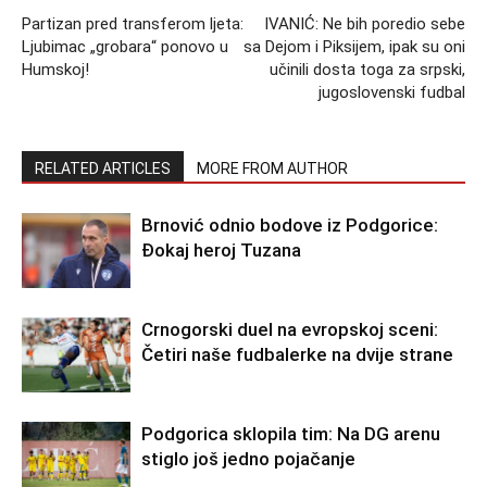
Partizan pred transferom ljeta:
IVANIĆ: Ne bih poredio sebe
Ljubimac „grobara“ ponovo u
sa Dejom i Piksijem, ipak su oni
Humskoj!
učinili dosta toga za srpski,
jugoslovenski fudbal
RELATED ARTICLES
MORE FROM AUTHOR
Brnović odnio bodove iz Podgorice:
Đokaj heroj Tuzana
Crnogorski duel na evropskoj sceni:
Četiri naše fudbalerke na dvije strane
Podgorica sklopila tim: Na DG arenu
stiglo još jedno pojačanje