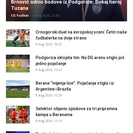
Brnović odnio bodove iz Podgorice: Đokaj heroj
Tuzana
CG Fudbal
-
8 Aug 2026. 22:00
Crnogorski duel na evropskoj sceni: Četiri naše
fudbalerke na dvije strane
8 Aug 2026. 18:22
Podgorica sklopila tim: Na DG arenu stiglo još
jedno pojačanje
8 Aug 2026. 13:31
Berane “mijenja lice”: Pojačanja stigla i iz
Argentine i Brazila
8 Aug 2026. 13:29
Selektor objavio spiskove za tri pripremna
kampa u Beranama
8 Aug 2026. 13:15