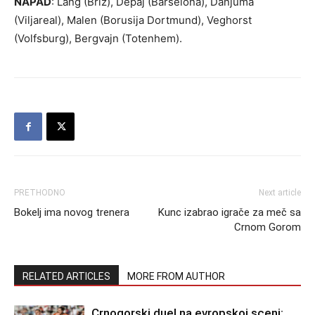
NAPAD
: Lang (Briž), Depaj (Barselona), Danjuma
(Viljareal), Malen (Borusija Dortmund), Veghorst
(Volfsburg), Bergvajn (Totenhem).
PRETHODNO
Next article
Bokelj ima novog trenera
Kunc izabrao igrače za meč sa
Crnom Gorom
RELATED ARTICLES
MORE FROM AUTHOR
Crnogorski duel na evropskoj sceni: