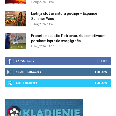
8 Aug 2026. 11:50
Ljetnja slot avantura počinje – Expanse
Summer Wins
8 Aug 2026. 11:45
Franeta napustio Petrovac, klub emotivnom
porukom ispratio svog igrača
8 Aug 2026. 11:36
22,356
Fans
LIKE
10,703
Followers
FOLLOW
678
Followers
FOLLOW