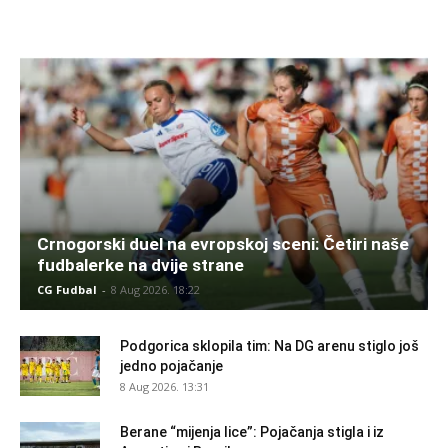
Crnogorski duel na evropskoj sceni: Četiri naše
fudbalerke na dvije strane
CG Fudbal
-
8 Aug 2026. 18:22
Podgorica sklopila tim: Na DG arenu stiglo još
jedno pojačanje
8 Aug 2026. 13:31
Berane “mijenja lice”: Pojačanja stigla i iz