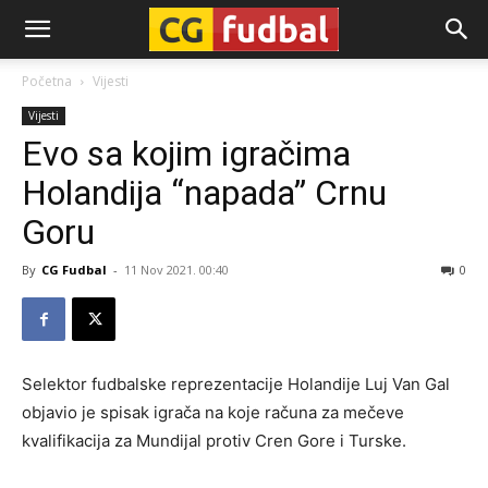
CG-
Početna
Vijesti
Vijesti
Fudbal
Evo sa kojim igračima
Holandija “napada” Crnu
Goru
By
CG Fudbal
-
11 Nov 2021. 00:40
0
Selektor fudbalske reprezentacije Holandije Luj Van Gal
objavio je spisak igrača na koje računa za mečeve
kvalifikacija za Mundijal protiv Cren Gore i Turske.