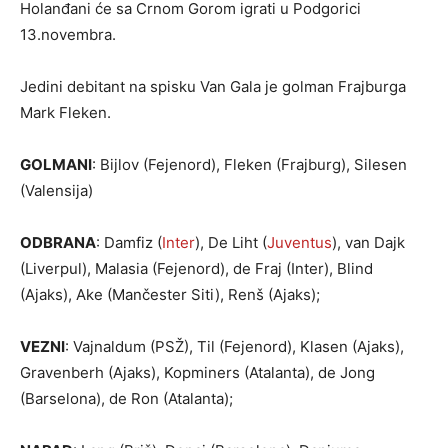
Holanđani će sa Crnom Gorom igrati u Podgorici
13.novembra.
Jedini debitant na spisku Van Gala je golman Frajburga
Mark Fleken.
GOLMANI
: Bijlov (Fejenord), Fleken (Frajburg), Silesen
(Valensija)
ODBRANA
: Damfiz (
Inter
), De Liht (
Juventus
), van Dajk
(Liverpul), Malasia (Fejenord), de Fraj (Inter), Blind
(Ajaks), Ake (Mančester Siti), Renš (Ajaks);
VEZNI
: Vajnaldum (PSŽ), Til (Fejenord), Klasen (Ajaks),
Gravenberh (Ajaks), Kopminers (Atalanta), de Jong
(Barselona), de Ron (Atalanta);