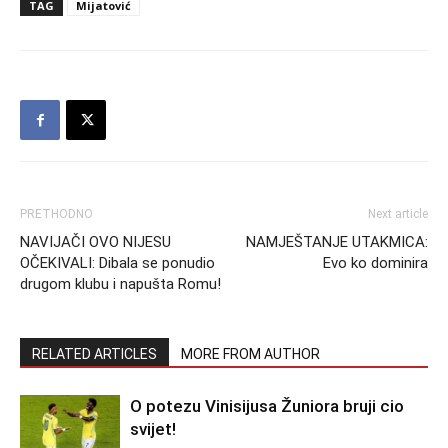
TAG
Mijatović
PRETHODNO
Next article
NAVIJAČI OVO NIJESU
NAMJEŠTANJE UTAKMICA:
OČEKIVALI: Dibala se ponudio
Evo ko dominira
drugom klubu i napušta Romu!
RELATED ARTICLES
MORE FROM AUTHOR
O potezu Vinisijusa Žuniora bruji cio
svijet!