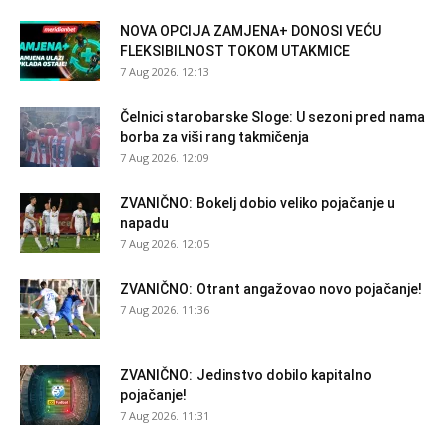
NOVA OPCIJA ZAMJENA+ DONOSI VEĆU
FLEKSIBILNOST TOKOM UTAKMICE
7 Aug 2026. 12:13
Čelnici starobarske Sloge: U sezoni pred nama
borba za viši rang takmičenja
7 Aug 2026. 12:09
ZVANIČNO: Bokelj dobio veliko pojačanje u
napadu
7 Aug 2026. 12:05
ZVANIČNO: Otrant angažovao novo pojačanje!
7 Aug 2026. 11:36
ZVANIČNO: Jedinstvo dobilo kapitalno
pojačanje!
7 Aug 2026. 11:31