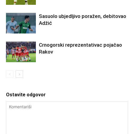
Sasuolo ubjedljivo poražen, debitovao
Adžić
Crnogorski reprezentativac pojačao
Rakov
Ostavite odgovor