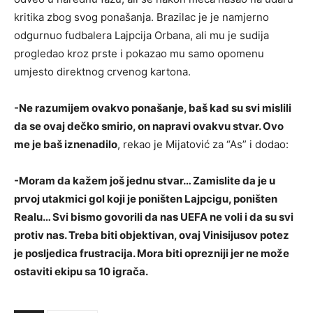
kritika zbog svog ponašanja. Brazilac je je namjerno
odgurnuo fudbalera Lajpcija Orbana, ali mu je sudija
progledao kroz prste i pokazao mu samo opomenu
umjesto direktnog crvenog kartona.
-Ne razumijem ovakvo ponašanje, baš kad su svi mislili
da se ovaj dečko smirio, on napravi ovakvu stvar. Ovo
me je baš iznenadilo
, rekao je Mijatović za “As” i dodao:
-Moram da kažem još jednu stvar… Zamislite da je u
prvoj utakmici gol koji je poništen Lajpcigu, poništen
Realu… Svi bismo govorili da nas UEFA ne voli i da su svi
protiv nas. Treba biti objektivan, ovaj Vinisijusov potez
je posljedica frustracija. Mora biti oprezniji jer ne može
ostaviti ekipu sa 10 igrača.