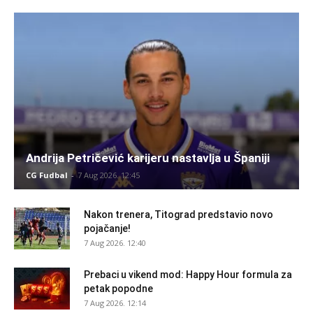
Andrija Petričević karijeru nastavlja u Španiji
CG Fudbal
-
7 Aug 2026. 12:45
Nakon trenera, Titograd predstavio novo
pojačanje!
7 Aug 2026. 12:40
Prebaci u vikend mod: Happy Hour formula za
petak popodne
7 Aug 2026. 12:14