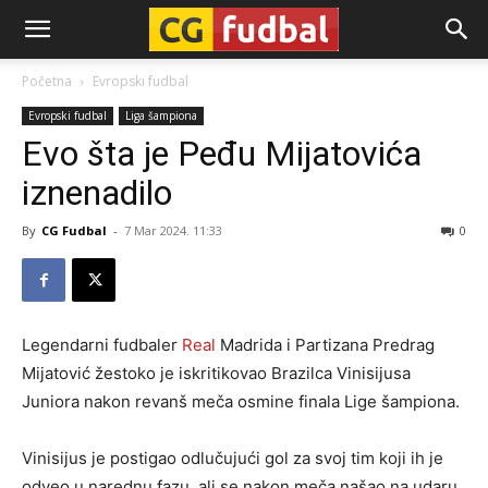
CG-
Početna
Evropski fudbal
Evropski fudbal
Liga šampiona
Fudbal
Evo šta je Peđu Mijatovića
iznenadilo
By
CG Fudbal
-
7 Mar 2024. 11:33
0
Legendarni fudbaler
Real
Madrida i Partizana Predrag
Mijatović žestoko je iskritikovao Brazilca Vinisijusa
Juniora nakon revanš meča osmine finala Lige šampiona.
Vinisijus je postigao odlučujući gol za svoj tim koji ih je
odveo u narednu fazu, ali se nakon meča našao na udaru