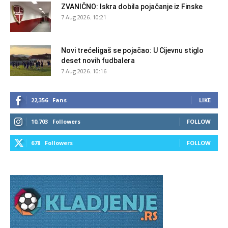
ZVANIČNO: Iskra dobila pojačanje iz Finske
7 Aug 2026. 10:21
Novi trećeligaš se pojačao: U Cijevnu stiglo
deset novih fudbalera
7 Aug 2026. 10:16
22,356
Fans
LIKE
10,703
Followers
FOLLOW
678
Followers
FOLLOW