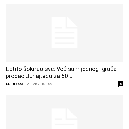
Lotito šokirao sve: Već sam jednog igrača
prodao Junajtedu za 60...
CG Fudbal
-
23 Feb 2016. 00:01
0