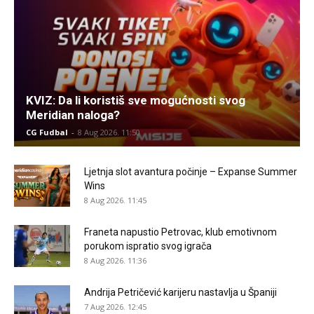
KVIZ: Da li koristiš sve mogućnosti svog
Meridian naloga?
CG Fudbal
-
8 Aug 2026. 11:50
Ljetnja slot avantura počinje – Expanse Summer
Wins
8 Aug 2026. 11:45
Franeta napustio Petrovac, klub emotivnom
porukom ispratio svog igrača
8 Aug 2026. 11:36
Andrija Petričević karijeru nastavlja u Španiji
7 Aug 2026. 12:45