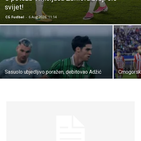
svijet!
CG Fudbal
-
6 Aug 2026. 11:14
Sasuolo ubjedljivo poražen, debitovao Adžić
Crnogorsk