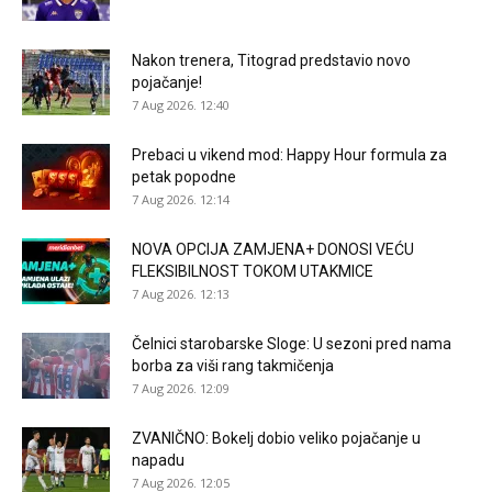
Nakon trenera, Titograd predstavio novo
pojačanje!
7 Aug 2026. 12:40
Prebaci u vikend mod: Happy Hour formula za
petak popodne
7 Aug 2026. 12:14
NOVA OPCIJA ZAMJENA+ DONOSI VEĆU
FLEKSIBILNOST TOKOM UTAKMICE
7 Aug 2026. 12:13
Čelnici starobarske Sloge: U sezoni pred nama
borba za viši rang takmičenja
7 Aug 2026. 12:09
ZVANIČNO: Bokelj dobio veliko pojačanje u
napadu
7 Aug 2026. 12:05