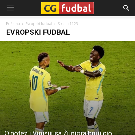
CG-
Početna
Evropski fudbal
Strana 1123
EVROPSKI FUDBAL
Fudbal
O potezu Vinisijusa Žuniora bruji cio