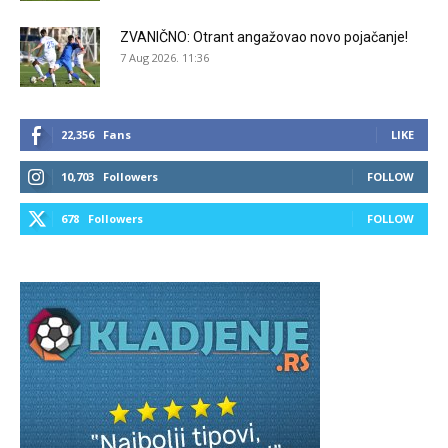
ZVANIČNO: Otrant angažovao novo pojačanje!
7 Aug 2026. 11:36
22,356
Fans
LIKE
10,703
Followers
FOLLOW
678
Followers
FOLLOW