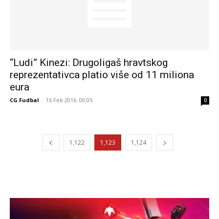
“Ludi” Kinezi: Drugoligaš hravtskog
reprezentativca platio više od 11 miliona
eura
CG Fudbal
-
16 Feb 2016. 00:05
0
1,122
1,123
1,124