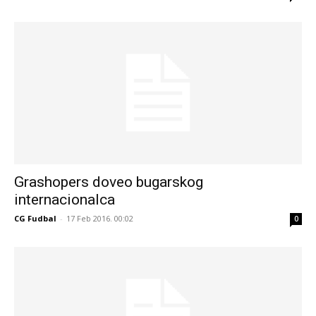
Grashopers doveo bugarskog
internacionalca
CG Fudbal
-
17 Feb 2016. 00:02
0