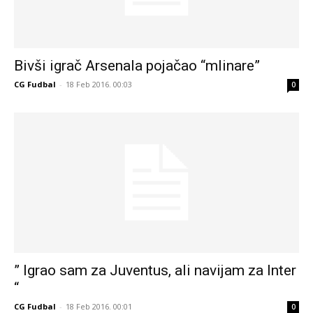
Bivši igrač Arsenala pojačao “mlinare”
CG Fudbal
-
18 Feb 2016. 00:03
0
” Igrao sam za Juventus, ali navijam za Inter
“
CG Fudbal
-
18 Feb 2016. 00:01
0