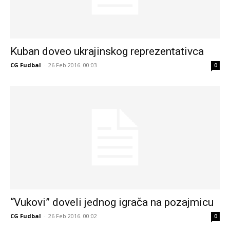
Kuban doveo ukrajinskog reprezentativca
CG Fudbal
-
26 Feb 2016. 00:03
0
“Vukovi” doveli jednog igrača na pozajmicu
CG Fudbal
-
26 Feb 2016. 00:02
0