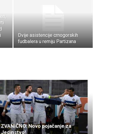
en,
ti
d
i
Dvije asistencije crnogorskih
fudbalera u remiju Partizana
ZVANIČNO: Novo pojačanje za
Jedinstvo!