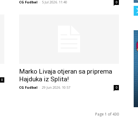
CG Fudbal
-
5 Jul 2026. 11:40
0
Marko Livaja otjeran sa priprema
Hajduka iz Splita!
0
CG Fudbal
-
29 Jun 2026. 10:57
0
Page 1 of 430