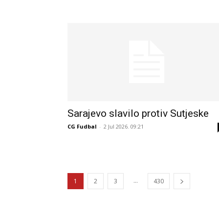
Sarajevo slavilo protiv Sutjeske
CG Fudbal
-
2 Jul 2026. 09:21
...
1
2
3
430