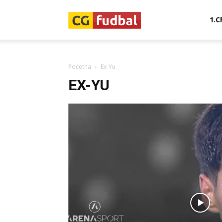
CG-
1.C
Fudbal
Početna
Ex-Yu
EX-YU