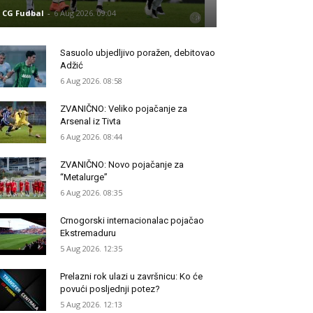
CG Fudbal
-
6 Aug 2026. 09:04
Sasuolo ubjedljivo poražen, debitovao
Adžić
6 Aug 2026. 08:58
ZVANIČNO: Veliko pojačanje za
Arsenal iz Tivta
6 Aug 2026. 08:44
ZVANIČNO: Novo pojačanje za
“Metalurge”
6 Aug 2026. 08:35
Crnogorski internacionalac pojačao
Ekstremaduru
5 Aug 2026. 12:35
Prelazni rok ulazi u završnicu: Ko će
povući posljednji potez?
5 Aug 2026. 12:13