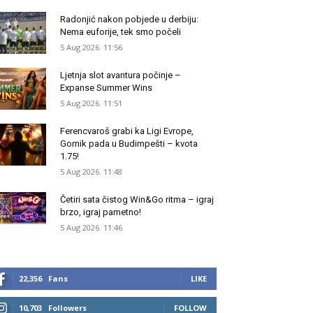
Radonjić nakon pobjede u derbiju:
Nema euforije, tek smo počeli
5 Aug 2026. 11:56
Ljetnja slot avantura počinje –
Expanse Summer Wins
5 Aug 2026. 11:51
Ferencvaroš grabi ka Ligi Evrope,
Gornik pada u Budimpešti – kvota
1.75!
5 Aug 2026. 11:48
Četiri sata čistog Win&Go ritma – igraj
brzo, igraj pametno!
5 Aug 2026. 11:46
22,356
Fans
LIKE
10,703
Followers
FOLLOW