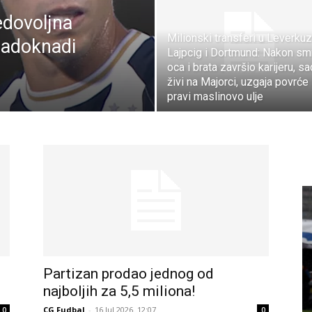
edovoljna
Milionski transferi u Leverkuz
 nadoknadi
Lajpcig i Dortmund: Nakon smr
oca i brata završio karijeru, sa
živi na Majorci, uzgaja povrće 
pravi maslinovo ulje
Partizan prodao jednog od
najboljih za 5,5 miliona!
CG Fudbal
-
16 Jul 2026. 12:07
0
0