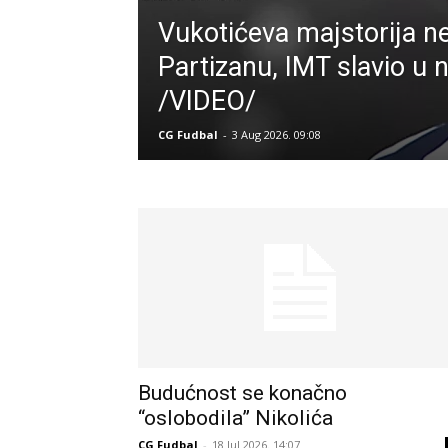
Vukotićeva majstorija n
Partizanu, IMT slavio u
/VIDEO/
CG Fudbal
-
3 Aug 2026. 09:08
Budućnost se konačno
“oslobodila” Nikolića
CG Fudbal
-
18 Jul 2026. 14:07