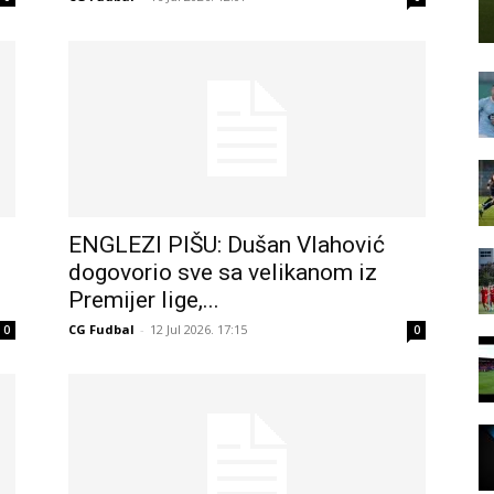
ENGLEZI PIŠU: Dušan Vlahović
dogovorio sve sa velikanom iz
Premijer lige,...
CG Fudbal
-
12 Jul 2026. 17:15
0
0