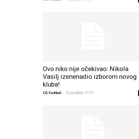
Ovo niko nije očekivao: Nikola
Vasilj izenenadio izborom novog
kluba!
CG Fudbal
-
12 Jul 2026. 17:17