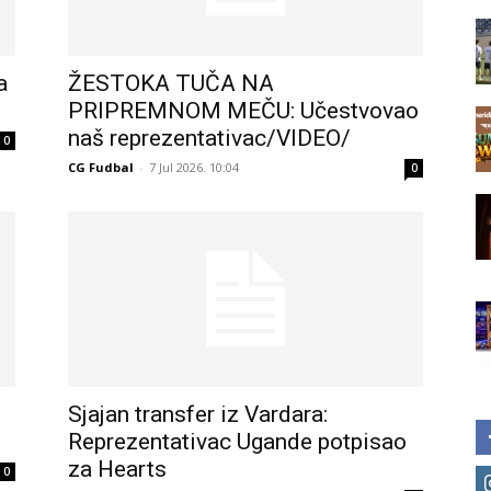
a
ŽESTOKA TUČA NA
PRIPREMNOM MEČU: Učestvovao
naš reprezentativac/VIDEO/
0
CG Fudbal
-
7 Jul 2026. 10:04
0
Sjajan transfer iz Vardara:
Reprezentativac Ugande potpisao
za Hearts
0