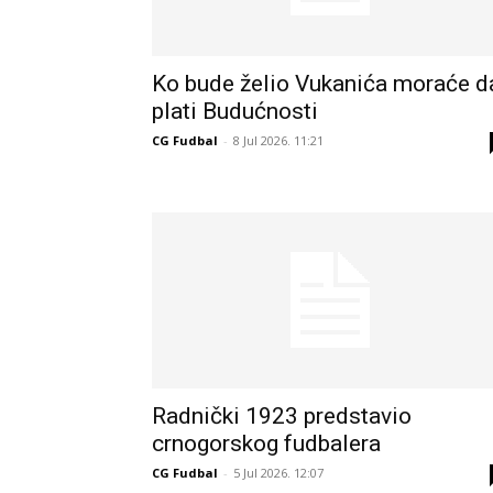
Ko bude želio Vukanića moraće d
plati Budućnosti
CG Fudbal
-
8 Jul 2026. 11:21
Radnički 1923 predstavio
crnogorskog fudbalera
CG Fudbal
-
5 Jul 2026. 12:07