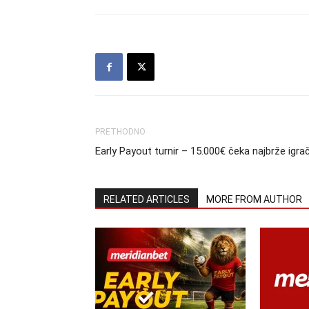
PRETHODNO
Early Payout turnir – 15.000€ čeka najbrže igra
RELATED ARTICLES
MORE FROM AUTHOR