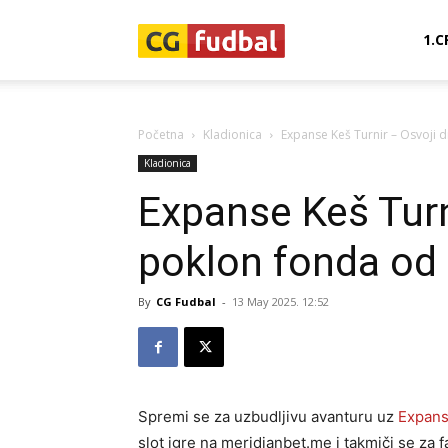
CG-
1.C
Fudbal
Početna
Kladionica
Expanse Keš Turnir – Osvoji 
Kladionica
Expanse Keš Turn
poklon fonda od
By
CG Fudbal
-
13 May 2025. 12:52
Spremi se za uzbudljivu avanturu uz
Expans
slot igre na meridianbet.me i takmiči se za 