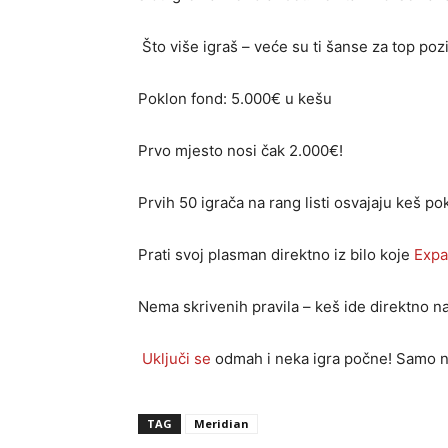
Što više igraš – veće su ti šanse za top pozi
Poklon fond: 5.000€ u kešu
Prvo mjesto nosi čak 2.000€!
Prvih 50 igrača na rang listi osvajaju keš pok
Prati svoj plasman direktno iz bilo koje
Expa
Nema skrivenih pravila – keš ide direktno na
Uključi se
odmah i neka igra počne! Samo n
TAG
Meridian