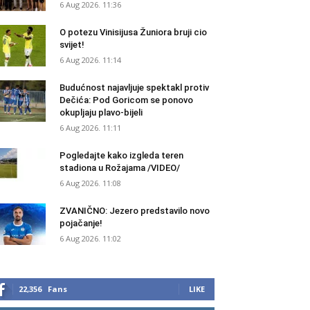
6 Aug 2026. 11:36
O potezu Vinisijusa Žuniora bruji cio
svijet!
6 Aug 2026. 11:14
Budućnost najavljuje spektakl protiv
Dečića: Pod Goricom se ponovo
okupljaju plavo-bijeli
6 Aug 2026. 11:11
Pogledajte kako izgleda teren
stadiona u Rožajama /VIDEO/
6 Aug 2026. 11:08
ZVANIČNO: Jezero predstavilo novo
pojačanje!
6 Aug 2026. 11:02
22,356
Fans
LIKE