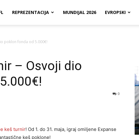
FL
REPREZENTACIJA
MUNDIJAL 2026
EVROPSKI
dio poklon fonda od 5.000€!
ir – Osvoji dio
 5.000€!
0
e keš turnir
! Od 1. do 31. maja, igraj omiljene Expanse
fantastične keš poklone!