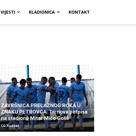
VIJESTI
KLADIONICA
KONTAKT
ZAVRŠNICA PRELAZNOG ROKA U
ZNAKU PETROVCA: Tri nova potpisa
na stadionu Mitar Mićo Goliš
CG Fudbal
-
6 Aug 2026. 12:26