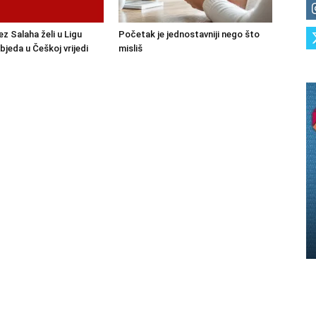
ez Salaha želi u Ligu
Početak je jednostavniji nego što
bjeda u Češkoj vrijedi
misliš