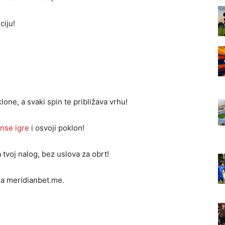
ciju!
lone, a svaki spin te približava vrhu!
nse igre
i osvoji poklon!
 tvoj nalog, bez uslova za obrt!
a meridianbet.me.