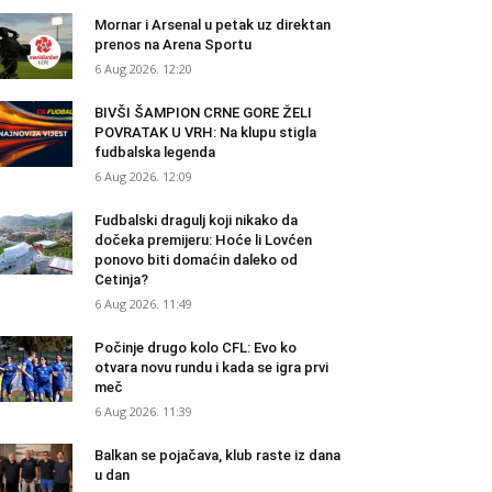
Mornar i Arsenal u petak uz direktan
prenos na Arena Sportu
6 Aug 2026. 12:20
BIVŠI ŠAMPION CRNE GORE ŽELI
POVRATAK U VRH: Na klupu stigla
fudbalska legenda
6 Aug 2026. 12:09
Fudbalski dragulj koji nikako da
dočeka premijeru: Hoće li Lovćen
ponovo biti domaćin daleko od
Cetinja?
6 Aug 2026. 11:49
Počinje drugo kolo CFL: Evo ko
otvara novu rundu i kada se igra prvi
meč
6 Aug 2026. 11:39
Balkan se pojačava, klub raste iz dana
u dan