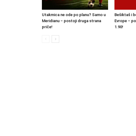
Utakmica ne ode po planu? Samo u
Bešiktaš i b
Meridianu – postoji druga strana
Evrope – po
priče!
1.90!