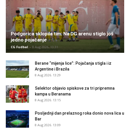
Podgorica sklopila tim: Na DG arenu stiglo još
jedno pojačanje
CG Fudbal
-
8 Aug 2026. 13:31
Berane “mijenja lice”: Pojačanja stigla i iz
Argentine i Brazila
8 Aug 2026. 13:29
Selektor objavio spiskove za tri pripremna
kampa u Beranama
8 Aug 2026. 13:15
Posljednji dan prelaznog roka donio nova lica u
Bar
8 Aug 2026. 13:09