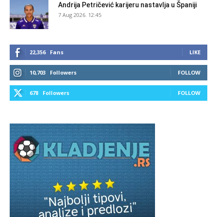
Andrija Petričević karijeru nastavlja u Španiji
7 Aug 2026. 12:45
22,356
Fans
LIKE
10,703
Followers
FOLLOW
678
Followers
FOLLOW