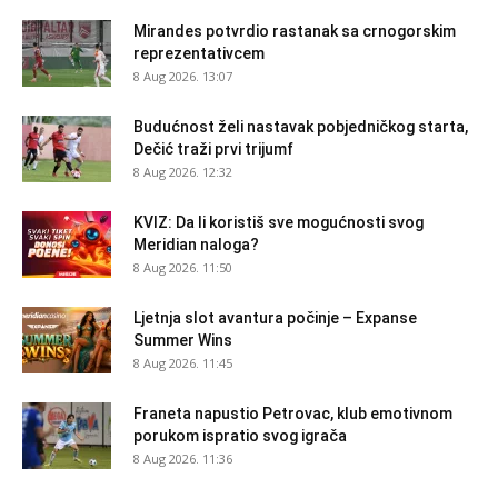
Mirandes potvrdio rastanak sa crnogorskim
reprezentativcem
8 Aug 2026. 13:07
Budućnost želi nastavak pobjedničkog starta,
Dečić traži prvi trijumf
8 Aug 2026. 12:32
KVIZ: Da li koristiš sve mogućnosti svog
Meridian naloga?
8 Aug 2026. 11:50
Ljetnja slot avantura počinje – Expanse
Summer Wins
8 Aug 2026. 11:45
Franeta napustio Petrovac, klub emotivnom
porukom ispratio svog igrača
8 Aug 2026. 11:36