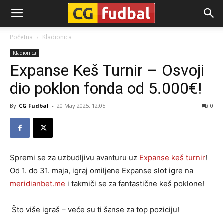
CG-
Početna
Kladionica
Kladionica
Fudbal
Expanse Keš Turnir – Osvoji
dio poklon fonda od 5.000€!
By
CG Fudbal
-
20 May 2025. 12:05
0
Spremi se za uzbudljivu avanturu uz
Expanse keš turnir
!
Od 1. do 31. maja, igraj omiljene Expanse slot igre na
meridianbet.me
i takmiči se za fantastične keš poklone!
Što više igraš – veće su ti šanse za top poziciju!