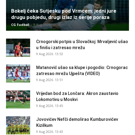
Bokelj čeka Sutjesku pod Vrmcem: jedni jure
drugu pobjedu, drugi izlaz iz serije poraza
CG Fudbal
-
9 Aug 2026. 13:58
Crnogorski potpis u Slovačkoj: Mrvaljević ušao
u finišu i zatresao mrežu
9 Aug 2026. 13:53
Matanović ušao sa klupe i pogodio: Crnogorac
zatresao mrežu Ujpešta (VIDEO)
9 Aug 2026. 13:51
Vrijedan bod za Lončara: Akron zaustavio
Lokomotivu u Moskvi
9 Aug 2026. 13:45
Jovovićev Nefči demolirao Kumburovićev
Kizilkum
9 Aug 2026. 13:43