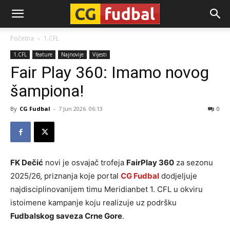
CG-
Početna
1.CFL
1.CFL
feature
Najnovije
Vijesti
Fudbal
Fair Play 360: Imamo novog
šampiona!
By
CG Fudbal
-
7 Jun 2026. 06:13
0
FK Dečić
novi je osvajač trofeja
FairPlay 360
za sezonu
2025/26, priznanja koje portal
CG Fudbal
dodjeljuje
najdisciplinovanijem timu Meridianbet 1. CFL u okviru
istoimene kampanje koju realizuje uz podršku
Fudbalskog saveza Crne Gore
.