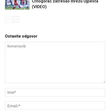
Crnogorac zatresao mrežu Ujpešta
(VIDEO)
Ostavite odgovor