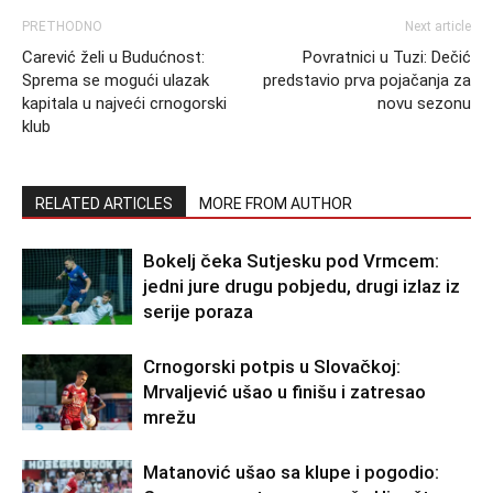
PRETHODNO
Next article
Carević želi u Budućnost:
Povratnici u Tuzi: Dečić
Sprema se mogući ulazak
predstavio prva pojačanja za
kapitala u najveći crnogorski
novu sezonu
klub
RELATED ARTICLES
MORE FROM AUTHOR
Bokelj čeka Sutjesku pod Vrmcem:
jedni jure drugu pobjedu, drugi izlaz iz
serije poraza
Crnogorski potpis u Slovačkoj:
Mrvaljević ušao u finišu i zatresao
mrežu
Matanović ušao sa klupe i pogodio: