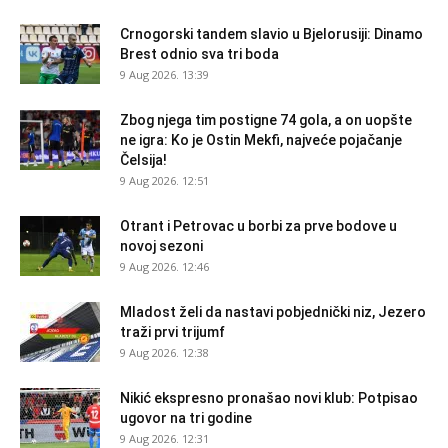
Crnogorski tandem slavio u Bjelorusiji: Dinamo
Brest odnio sva tri boda
9 Aug 2026. 13:39
Zbog njega tim postigne 74 gola, a on uopšte
ne igra: Ko je Ostin Mekfi, najveće pojačanje
Čelsija!
9 Aug 2026. 12:51
Otrant i Petrovac u borbi za prve bodove u
novoj sezoni
9 Aug 2026. 12:46
Mladost želi da nastavi pobjednički niz, Jezero
traži prvi trijumf
9 Aug 2026. 12:38
Nikić ekspresno pronašao novi klub: Potpisao
ugovor na tri godine
9 Aug 2026. 12:31