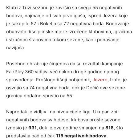
Klub iz Tuzi sezonu je završio sa svega 55 negativnih
bodova, najmanje od svih prvoligaša, ispred Jezera koje
je sakupilo 57 i Bokelja sa 72 negativna boda. Bodovanje
obuhvata disciplinske mjere izrečene klubovima, igračima
i stručnim štabovima tokom sezone, kao i ponašanje
navijača.
Posebno ohrabruje činjenica da su rezultati kampanje
FairPlay 360 vidljivi već nakon druge godine njenog
sprovođenja. Prošlogodišnji pobjednik,
Jezero
, trofej je
osvojio sa 74 negativna boda, dok je Dečić ove sezone
granicu dodatno spustio na 55.
Napredak je vidljiv i na nivou cijele lige. Ukupan zbir
negativnih bodova svih deset klubova prošle sezone
iznosio je
931
, dok je ove godine smanjen na
816
, što
predstavlja pad od čak
115 negativnih bodova
.