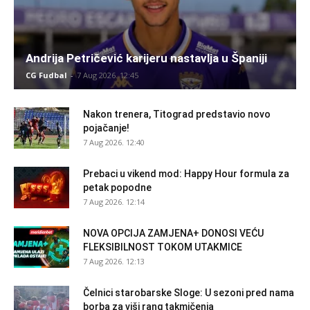
Andrija Petričević karijeru nastavlja u Španiji
CG Fudbal
-
7 Aug 2026. 12:45
Nakon trenera, Titograd predstavio novo
pojačanje!
7 Aug 2026. 12:40
Prebaci u vikend mod: Happy Hour formula za
petak popodne
7 Aug 2026. 12:14
NOVA OPCIJA ZAMJENA+ DONOSI VEĆU
FLEKSIBILNOST TOKOM UTAKMICE
7 Aug 2026. 12:13
Čelnici starobarske Sloge: U sezoni pred nama
borba za viši rang takmičenja