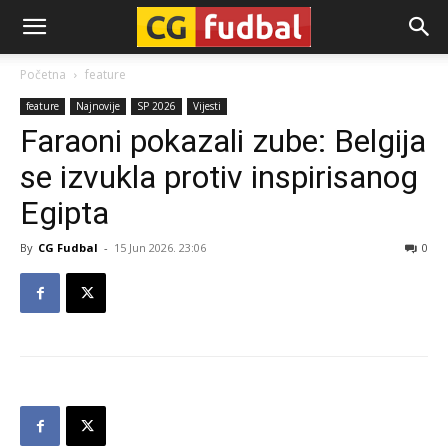
CG-
Početna
feature
feature
Najnovije
SP 2026
Vijesti
Fudbal
Faraoni pokazali zube: Belgija
se izvukla protiv inspirisanog
Egipta
By
CG Fudbal
-
15 Jun 2026. 23:06
0