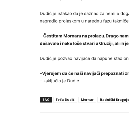
Dudić je istakao da je saznao za nemile događ
nagradio prolaskom u narednu fazu takmiče
–
Čestitam Mornaru na prolazu. Drago nam 
dešavale i neke loše stvari u Gruziji, ali ih j
Dudić je pozvao navijače da napune stadion
–
Vjerujem da će naši navijači prepoznati zn
– zaključio je Dudić.
TAG
Feđa Dudić
Mornar
Radnički Kraguj