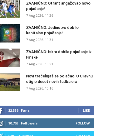
ZVANIČNO: Otrant angažovao novo
pojačanje!
7 Aug 2026. 11:36
ZVANIČNO: Jedinstvo dobilo
kapitalno pojačanje!
7 Aug 2026. 11:31
ZVANIČNO: Iskra dobila pojačanje iz
Finske
7 Aug 2026. 10:21
Novi trećeligaš se pojačao: U Cijevnu
stiglo deset novih fudbalera
7 Aug 2026. 10:16
22,356
Fans
LIKE
10,703
Followers
FOLLOW
678
Followers
FOLLOW