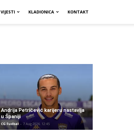
VIJESTI
KLADIONICA
KONTAKT
Andrija Petričević karijeru nastavlja
u Španiji
CG Fudbal
-
7 Aug 2026. 12:45