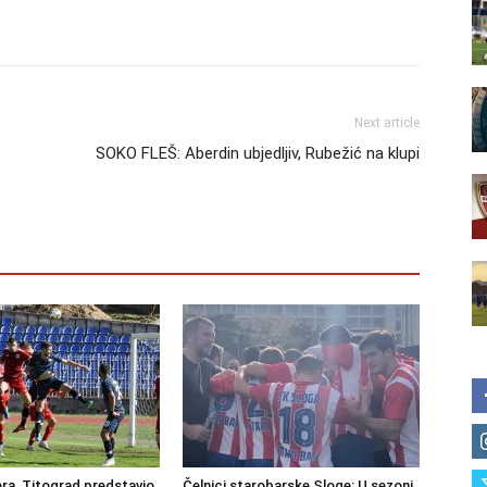
Next article
SOKO FLEŠ: Aberdin ubjedljiv, Rubežić na klupi
ra, Titograd predstavio
Čelnici starobarske Sloge: U sezoni