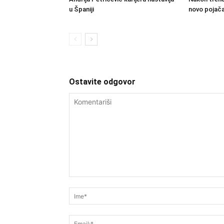
u Španiji
novo pojača
Ostavite odgovor