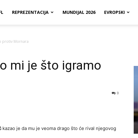
FL
REPREZENTACIJA
MUNDIJAL 2026
EVROPSKI
o protiv Mornara
o mi je što igramo
0
ć
kazao je da mu je veoma drago što će rival njegovog