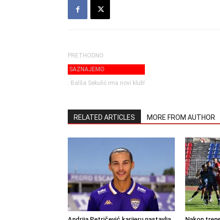
PRETHODNO
SAZNAJEMO
: Balša Sekulić ima novi klub!
RELATED ARTICLES
MORE FROM AUTHOR
Andrija Petričević karijeru nastavlja
Nakon trene