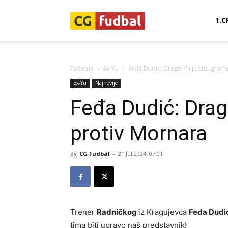
CG-
1.C
Fudbal
Početna
Ex-Yu
Feđa Dudić: Drago mi je što igram
Ex-Yu
Najnovije
Feđa Dudić: Drag
protiv Mornara
By
CG Fudbal
-
21 Jul 2024. 07:01
Trener
Radničkog
iz Kragujevca
Feđa Dudi
tima biti upravo naš predstavnik!