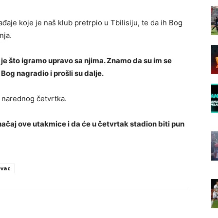
aje koje je naš klub pretrpio u Tbilisiju, te da ih Bog
nja.
je što igramo upravo sa njima. Znamo da su im se
e Bog nagradio i prošli su dalje.
 narednog četvrtka.
ačaj ove utakmice i da će u četvrtak stadion biti pun
evac