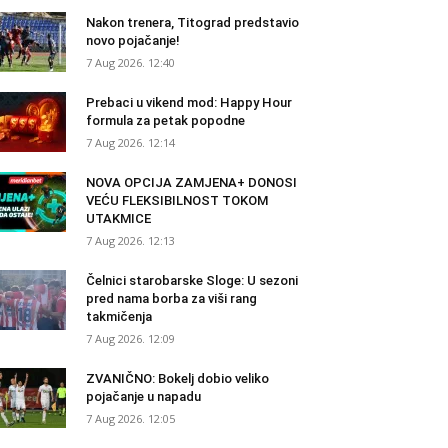
Nakon trenera, Titograd predstavio
novo pojačanje!
7 Aug 2026. 12:40
Prebaci u vikend mod: Happy Hour
formula za petak popodne
7 Aug 2026. 12:14
NOVA OPCIJA ZAMJENA+ DONOSI
VEĆU FLEKSIBILNOST TOKOM
UTAKMICE
7 Aug 2026. 12:13
Čelnici starobarske Sloge: U sezoni
pred nama borba za viši rang
takmičenja
7 Aug 2026. 12:09
ZVANIČNO: Bokelj dobio veliko
pojačanje u napadu
7 Aug 2026. 12:05