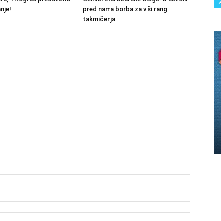
nje!
pred nama borba za viši rang
takmičenja