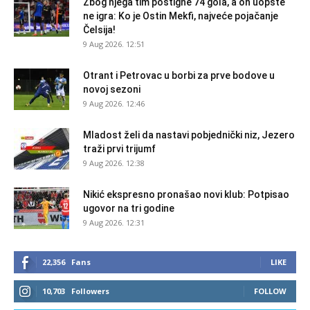
Zbog njega tim postigne 74 gola, a on uopšte
ne igra: Ko je Ostin Mekfi, najveće pojačanje
Čelsija!
9 Aug 2026. 12:51
Otrant i Petrovac u borbi za prve bodove u
novoj sezoni
9 Aug 2026. 12:46
Mladost želi da nastavi pobjednički niz, Jezero
traži prvi trijumf
9 Aug 2026. 12:38
Nikić ekspresno pronašao novi klub: Potpisao
ugovor na tri godine
9 Aug 2026. 12:31
22,356
Fans
LIKE
10,703
Followers
FOLLOW