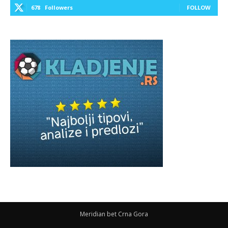
678
Followers
FOLLOW
Meridian bet Crna Gora