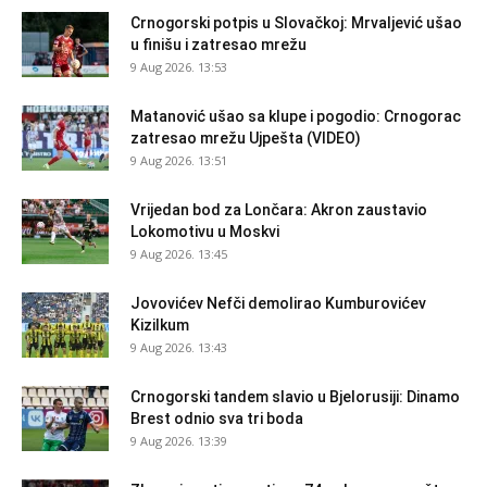
Crnogorski potpis u Slovačkoj: Mrvaljević ušao
u finišu i zatresao mrežu
9 Aug 2026. 13:53
Matanović ušao sa klupe i pogodio: Crnogorac
zatresao mrežu Ujpešta (VIDEO)
9 Aug 2026. 13:51
Vrijedan bod za Lončara: Akron zaustavio
Lokomotivu u Moskvi
9 Aug 2026. 13:45
Jovovićev Nefči demolirao Kumburovićev
Kizilkum
9 Aug 2026. 13:43
Crnogorski tandem slavio u Bjelorusiji: Dinamo
Brest odnio sva tri boda
9 Aug 2026. 13:39