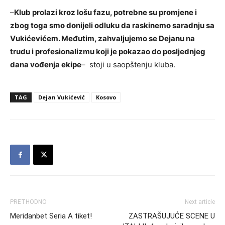
–
Klub prolazi kroz lošu fazu, potrebne su promjene i
zbog toga smo donijeli odluku da raskinemo saradnju sa
Vukićevićem. Međutim, zahvaljujemo se Dejanu na
trudu i profesionalizmu koji je pokazao do posljednjeg
dana vođenja ekipe
– stoji u saopštenju kluba.
TAG
Dejan Vukićević
Kosovo
PRETHODNO
Next article
Meridanbet Seria A tiket!
ZASTRAŠUJUĆE SCENE U