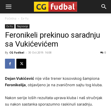
CG-
Početna
Ex-Yu
Ex-Yu
Najnovije
Fudbal
Feronikeli prekinuo saradnju
sa Vukićevićem
By
CG Fudbal
-
30 Oct 2019. 16:08
0
Dejan Vukićević
nije više trener kosovskog šampiona
Feronikelija
, objavljeno je na zvaničnom sajtu tog kluba.
Nakon serije loših rezultata uprava kluba i naš stručnjak
su nakon sastanka sporazumno raskinuli saradnju.