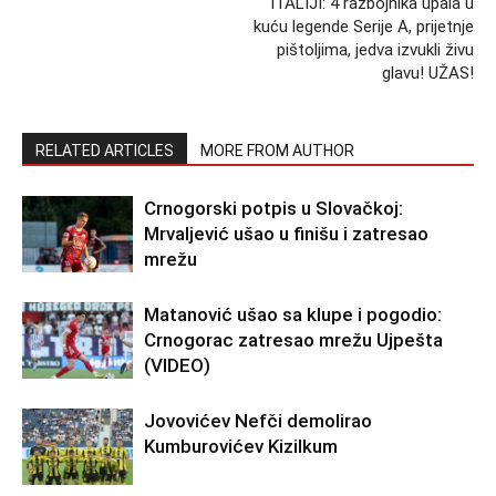
ITALIJI: 4 razbojnika upala u
kuću legende Serije A, prijetnje
pištoljima, jedva izvukli živu
glavu! UŽAS!
RELATED ARTICLES
MORE FROM AUTHOR
Crnogorski potpis u Slovačkoj:
Mrvaljević ušao u finišu i zatresao
mrežu
Matanović ušao sa klupe i pogodio:
Crnogorac zatresao mrežu Ujpešta
(VIDEO)
Jovovićev Nefči demolirao
Kumburovićev Kizilkum