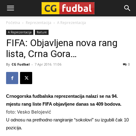
CG-
Početna
Reprezentacija
A Reprezentacija
A Reprezentacija
feature
Fudbal
FIFA: Objavljena nova rang
lista, Crna Gora…
By
CG Fudbal
-
7 Apr 2016. 11:06
0
Crnogorska fudbalska reprezentacija nalazi se na 94.
mjestu rang liste FIFA objavljene danas sa 409 bodova.
foto: Vesko Belojević
U odnosu na prethodno rangiranje “sokolovi” su izgubili čak 10
pozicija.