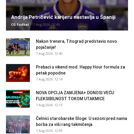
Andrija Petričević karijeru nastavlja u Španiji
CG Fudbal
-
7 Aug 2026. 12:45
Nakon trenera, Titograd predstavio novo
pojačanje!
7 Aug 2026. 12:40
Prebaci u vikend mod: Happy Hour formula za
petak popodne
7 Aug 2026. 12:14
NOVA OPCIJA ZAMJENA+ DONOSI VEĆU
FLEKSIBILNOST TOKOM UTAKMICE
7 Aug 2026. 12:13
Čelnici starobarske Sloge: U sezoni pred nama
borba za viši rang takmičenja
7 Aug 2026. 12:09