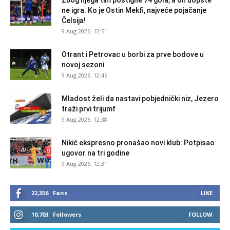
Zbog njega tim postigne 74 gola, a on uopšte
ne igra: Ko je Ostin Mekfi, najveće pojačanje
Čelsija!
9 Aug 2026. 12:51
Otrant i Petrovac u borbi za prve bodove u
novoj sezoni
9 Aug 2026. 12:46
Mladost želi da nastavi pobjednički niz, Jezero
traži prvi trijumf
9 Aug 2026. 12:38
Nikić ekspresno pronašao novi klub: Potpisao
ugovor na tri godine
9 Aug 2026. 12:31
22,356
Fans
LIKE
10,703
Followers
FOLLOW