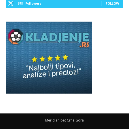
678
Followers
FOLLOW
Meridian bet Crna Gora