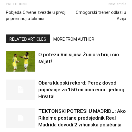
PRETHODNO
Next article
Pobjeda Crvene zvezde u prvoj
Crnogorski trener odlazi u
pripremnoj utakmici
Aziju
RELATED ARTICLES
MORE FROM AUTHOR
O potezu Vinisijusa Žuniora bruji cio
svijet!
Obara klupski rekord: Perez dovodi
pojačanje za 150 miliona eura i jednog
Hrvata!
TEKTONSKI POTRESI U MADRIDU: Ako
Rikelme postane predsjednik Real
Madrida dovodi 2 vrhunska pojačanja!