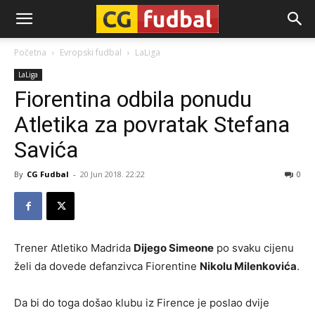
CG-
Početna
Evropski fudbal
LaLiga
LaLiga
Fudbal
Fiorentina odbila ponudu
Atletika za povratak Stefana
Savića
By
CG Fudbal
-
20 Jun 2018. 22:22
0
Trener Atletiko Madrida
Dijego Simeone
po svaku cijenu
želi da dovede defanzivca Fiorentine
Nikolu Milenkovića
.
Da bi do toga došao klubu iz Firence je poslao dvije