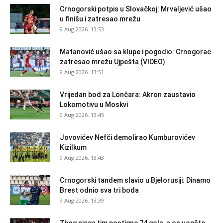
Crnogorski potpis u Slovačkoj: Mrvaljević ušao
u finišu i zatresao mrežu
9 Aug 2026. 13:53
Matanović ušao sa klupe i pogodio: Crnogorac
zatresao mrežu Ujpešta (VIDEO)
9 Aug 2026. 13:51
Vrijedan bod za Lončara: Akron zaustavio
Lokomotivu u Moskvi
9 Aug 2026. 13:45
Jovovićev Nefči demolirao Kumburovićev
Kizilkum
9 Aug 2026. 13:43
Crnogorski tandem slavio u Bjelorusiji: Dinamo
Brest odnio sva tri boda
9 Aug 2026. 13:39