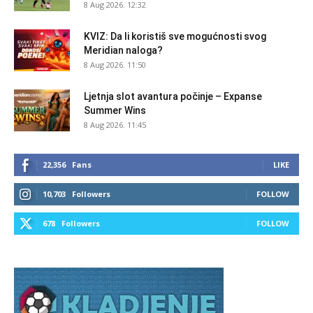
8 Aug 2026. 12:32
KVIZ: Da li koristiš sve mogućnosti svog
Meridian naloga?
8 Aug 2026. 11:50
Ljetnja slot avantura počinje – Expanse
Summer Wins
8 Aug 2026. 11:45
22,356
Fans
LIKE
10,703
Followers
FOLLOW
678
Followers
FOLLOW