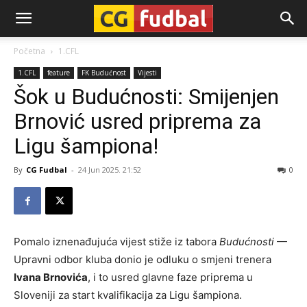
CG-
Početna
1.CFL
1.CFL
feature
FK Budućnost
Vijesti
Fudbal
Šok u Budućnosti: Smijenjen
Brnović usred priprema za
Ligu šampiona!
By
CG Fudbal
-
24 Jun 2025. 21:52
0
Pomalo iznenađujuća vijest stiže iz tabora
Budućnosti
—
Upravni odbor kluba donio je odluku o smjeni trenera
Ivana Brnovića
, i to usred glavne faze priprema u
Sloveniji za start kvalifikacija za Ligu šampiona.