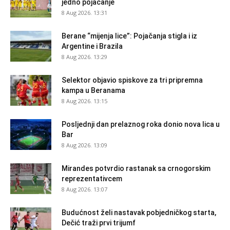
jedno pojačanje
8 Aug 2026. 13:31
Berane “mijenja lice”: Pojačanja stigla i iz
Argentine i Brazila
8 Aug 2026. 13:29
Selektor objavio spiskove za tri pripremna
kampa u Beranama
8 Aug 2026. 13:15
Posljednji dan prelaznog roka donio nova lica u
Bar
8 Aug 2026. 13:09
Mirandes potvrdio rastanak sa crnogorskim
reprezentativcem
8 Aug 2026. 13:07
Budućnost želi nastavak pobjedničkog starta,
Dečić traži prvi trijumf