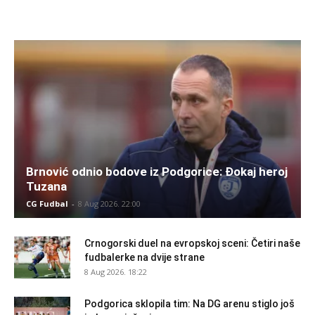
Brnović odnio bodove iz Podgorice: Đokaj heroj
Tuzana
CG Fudbal
-
8 Aug 2026. 22:00
Crnogorski duel na evropskoj sceni: Četiri naše
fudbalerke na dvije strane
8 Aug 2026. 18:22
Podgorica sklopila tim: Na DG arenu stiglo još