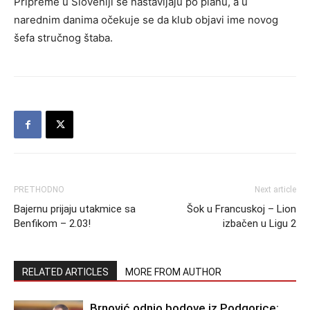
Pripreme u Sloveniji se nastavljaju po planu, a u
narednim danima očekuje se da klub objavi ime novog
šefa stručnog štaba.
PRETHODNO
Next article
Bajernu prijaju utakmice sa
Šok u Francuskoj – Lion
Benfikom – 2.03!
izbačen u Ligu 2
RELATED ARTICLES
MORE FROM AUTHOR
Brnović odnio bodove iz Podgorice: