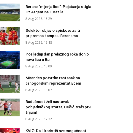
Berane “mijenja lice”: Pojačanja stigla
i iz Argentine i Brazila
8 Aug 2026. 13:29
Selektor objavio spiskove za tri
pripremna kampa u Beranama
8 Aug 2026. 13:15
Posljednji dan prelaznog roka donio
nova lica u Bar
8 Aug 2026. 13:09
Mirandes potvrdio rastanak sa
crnogorskim reprezentativcem
8 Aug 2026. 13:07
Budućnost želi nastavak
pobjedničkog starta, Dečić traži prvi
trijumf
8 Aug 2026. 12:32
KVIZ: Da li koristiš sve mogućnosti