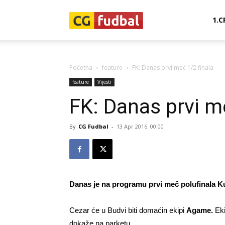
CG-
1.C
Fudbal
Početna
feature
FK: Danas prvi meč 1/2 finala
feature
Vijesti
FK: Danas prvi m
By
CG Fudbal
-
13 Apr 2016. 00:00
Danas je na programu prvi meč polufinala K
Cezar će u Budvi biti domaćin ekipi
Agame.
Ek
dokaže na parketu.