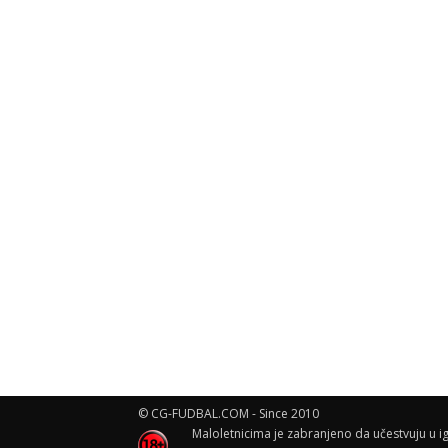
© CG-FUDBAL.COM - Since 2010
Maloletnicima je zabranjeno da učestvuju u ig