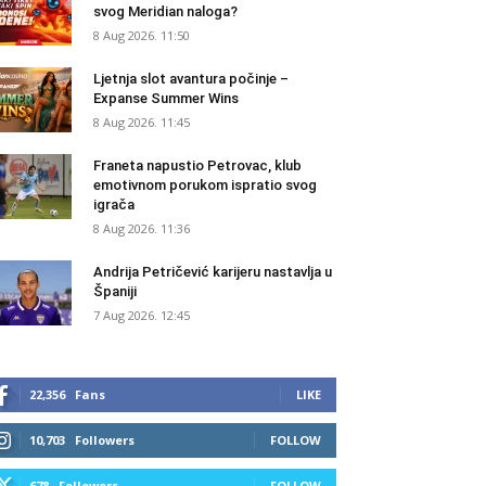
svog Meridian naloga?
8 Aug 2026. 11:50
Ljetnja slot avantura počinje –
Expanse Summer Wins
8 Aug 2026. 11:45
Franeta napustio Petrovac, klub
emotivnom porukom ispratio svog
igrača
8 Aug 2026. 11:36
Andrija Petričević karijeru nastavlja u
Španiji
7 Aug 2026. 12:45
22,356
Fans
LIKE
10,703
Followers
FOLLOW
678
Followers
FOLLOW