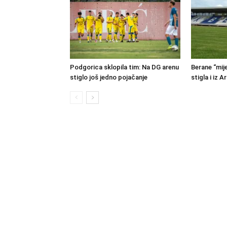
Podgorica sklopila tim: Na DG arenu
Berane “mije
stiglo još jedno pojačanje
stigla i iz A