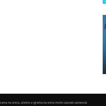
rama na sreću, učešće u igrama na sreću može izazvati zavisnost.