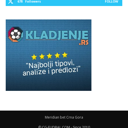
678
Followers
FOLLOW
Meridian bet Crna Gora
© CG-FUDBAL.COM - Since 2010