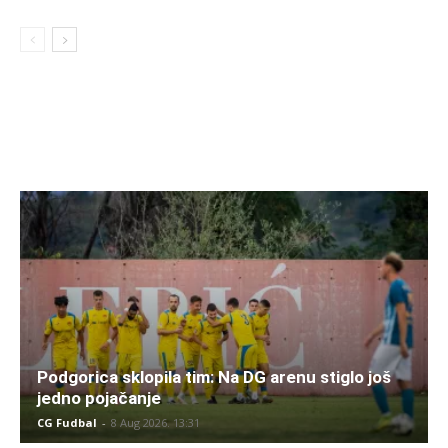
Podgorica sklopila tim: Na DG arenu stiglo još
jedno pojačanje
CG Fudbal
-
8 Aug 2026. 13:31