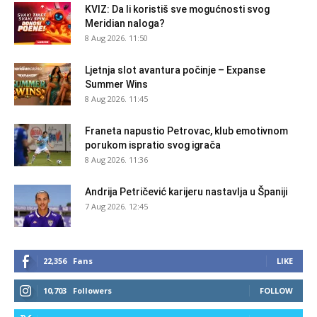
KVIZ: Da li koristiš sve mogućnosti svog
Meridian naloga?
8 Aug 2026. 11:50
Ljetnja slot avantura počinje – Expanse
Summer Wins
8 Aug 2026. 11:45
Franeta napustio Petrovac, klub emotivnom
porukom ispratio svog igrača
8 Aug 2026. 11:36
Andrija Petričević karijeru nastavlja u Španiji
7 Aug 2026. 12:45
22,356
Fans
LIKE
10,703
Followers
FOLLOW