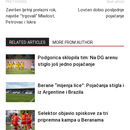
PRETHODNO
Next article
Završen ljetnji prelazni rok,
Lovćen dobio posljednje
najviše “trgovali” Mladost,
pojačanje
Petrovac i Iskra
RELATED ARTICLES
MORE FROM AUTHOR
Podgorica sklopila tim: Na DG arenu
stiglo još jedno pojačanje
Berane “mijenja lice”: Pojačanja stigla i
iz Argentine i Brazila
Selektor objavio spiskove za tri
pripremna kampa u Beranama