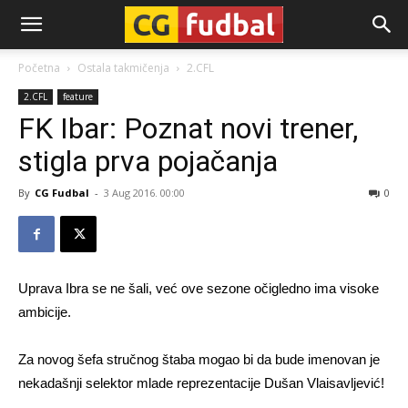
CG-
Početna
Ostala takmičenja
2.CFL
2.CFL
feature
Fudbal
FK Ibar: Poznat novi trener,
stigla prva pojačanja
By
CG Fudbal
-
3 Aug 2016. 00:00
0
Uprava Ibra se ne šali, već ove sezone očigledno ima visoke
ambicije.
Za novog šefa stručnog štaba mogao bi da bude imenovan je
nekadašnji selektor mlade reprezentacije Dušan Vlaisavljević!