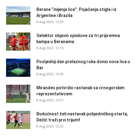
Berane “mijenja lice”: Pojačanja stigla i iz
Argentine i Brazila
8 Aug 2026. 13:29
Selektor objavio spiskove za tri pripremna
kampa u Beranama
8 Aug 2026. 13:15
Posljednji dan prelaznog roka donio nova lica u
Bar
8 Aug 2026. 13:09
Mirandes potvrdio rastanak sa crnogorskim
reprezentativcem
8 Aug 2026. 13:07
Budućnost želi nastavak pobjedničkog starta,
Dečić traži prvi trijumf
8 Aug 2026. 12:32