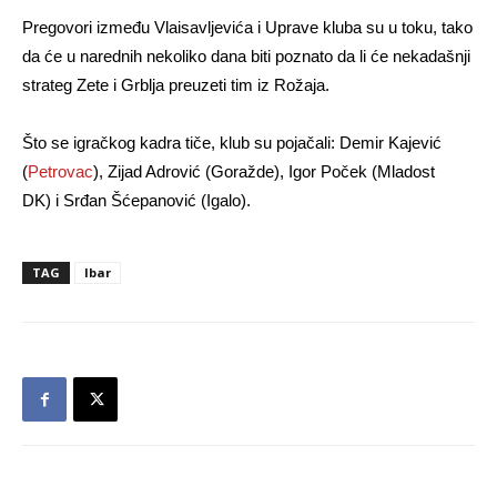
Pregovori između Vlaisavljevića i Uprave kluba su u toku, tako
da će u narednih nekoliko dana biti poznato da li će nekadašnji
strateg Zete i Grblja preuzeti tim iz Rožaja.
Što se igračkog kadra tiče, klub su pojačali: Demir Kajević
(
Petrovac
), Zijad Adrović (Goražde), Igor Poček (Mladost
DK) i Srđan Šćepanović (Igalo).
TAG
Ibar