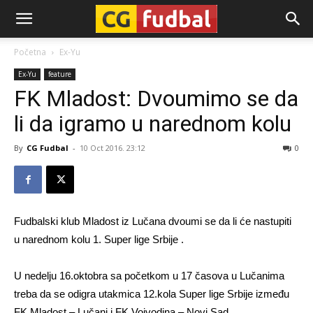
CG-
Početna
Ex-Yu
Ex-Yu
feature
Fudbal
FK Mladost: Dvoumimo se da
li da igramo u narednom kolu
By
CG Fudbal
-
10 Oct 2016. 23:12
0
Fudbalski klub Mladost iz Lučana dvoumi se da li će nastupiti
u narednom kolu 1. Super lige Srbije .
U nedelju 16.oktobra sa početkom u 17 časova u Lučanima
treba da se odigra utakmica 12.kola Super lige Srbije između
FK Mladost – Lučani i FK Vojvodina – Novi Sad.