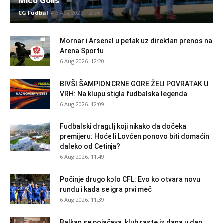
Mićo Goliš
CG Fudbal
-
6 Aug 2026. 12:26
Mornar i Arsenal u petak uz direktan prenos na
Arena Sportu
6 Aug 2026. 12:20
BIVŠI ŠAMPION CRNE GORE ŽELI POVRATAK U
VRH: Na klupu stigla fudbalska legenda
6 Aug 2026. 12:09
Fudbalski dragulj koji nikako da dočeka
premijeru: Hoće li Lovćen ponovo biti domaćin
daleko od Cetinja?
6 Aug 2026. 11:49
Počinje drugo kolo CFL: Evo ko otvara novu
rundu i kada se igra prvi meč
6 Aug 2026. 11:39
Balkan se pojačava, klub raste iz dana u dan