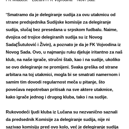
“
Smatramo da je delegiranje sudija za ovu utakmicu od
strane predsjednika Sudijske komisije za delegiranje
sudija, slučaj bez presedana u srpskom fudbalu. Naime,
dvojica od trojice delegiranih sudija su iz Novog
Sada(Šutulović i Živin), a poznato je da je FK Vojvodina iz
Novog Sada. Ovo, u najmanju ruku djeluje iritantno za naš
klub, na naše igrače, stručni štab, kao i na sudije, ukoliko
se ovo delegiranje ne promijeni. Svaka greška od strane
arbitara na toj utakmici, mogla bi se smatrati namernom i
samim tim dovodi regularnost meča u pitanje, što
povećava nepotreban pritisak na sve aktere utakmice,
kako igrače jednog i drugog kluba, tako i na sudije.
Rukovodeći ljudi kluba iz Lučana su nezvanično saznali
da predsednik Komisije za delegiranje sudija, nije ni
sazivao komisiju pred ovo kolo, već je delegiranje sudija