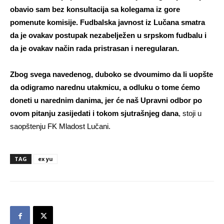
obavio sam bez konsultacija sa kolegama iz gore
pomenute komisije. Fudbalska javnost iz Lučana smatra
da je ovakav postupak nezabelježen u srpskom fudbalu i
da je ovakav način rada pristrasan i neregularan.
Zbog svega navedenog, duboko se dvoumimo da li uopšte
da odigramo narednu utakmicu, a odluku o tome ćemo
doneti u narednim danima, jer će naš Upravni odbor po
ovom pitanju zasijedati i tokom sjutrašnjeg dana
, stoji u
saopštenju FK Mladost Lučani.
TAG
ex yu