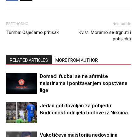
PRETHODNO
Next article
Tumba: Osjećamo pritisak
Kvist: Moramo se trgnuti i
pobijediti
RELATED ARTICLES
MORE FROM AUTHOR
Domaći fudbal se ne afirmiše
neistinama i ponižavanjem sopstvene
lige
Jedan gol dovoljan za pobjedu:
Budućnost odnijela bodove iz Nikšića
Vukotićeva majstorija nedovoljna