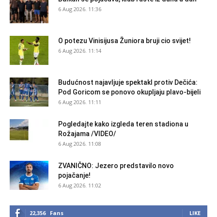
6 Aug 2026. 11:36
O potezu Vinisijusa Žuniora bruji cio svijet!
6 Aug 2026. 11:14
Budućnost najavljuje spektakl protiv Dečića:
Pod Goricom se ponovo okupljaju plavo-bijeli
6 Aug 2026. 11:11
Pogledajte kako izgleda teren stadiona u
Rožajama /VIDEO/
6 Aug 2026. 11:08
ZVANIČNO: Jezero predstavilo novo
pojačanje!
6 Aug 2026. 11:02
22,356
Fans
LIKE