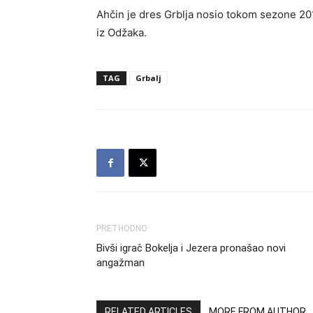
Ahčin je dres Grblja nosio tokom sezone 201
iz Odžaka.
TAG
Grbalj
PRETHODNO
Bivši igrač Bokelja i Jezera pronašao novi
angažman
RELATED ARTICLES
MORE FROM AUTHOR