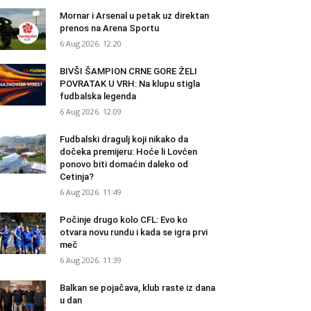
Mornar i Arsenal u petak uz direktan
prenos na Arena Sportu
6 Aug 2026. 12:20
BIVŠI ŠAMPION CRNE GORE ŽELI
POVRATAK U VRH: Na klupu stigla
fudbalska legenda
6 Aug 2026. 12:09
Fudbalski dragulj koji nikako da
dočeka premijeru: Hoće li Lovćen
ponovo biti domaćin daleko od
Cetinja?
6 Aug 2026. 11:49
Počinje drugo kolo CFL: Evo ko
otvara novu rundu i kada se igra prvi
meč
6 Aug 2026. 11:39
Balkan se pojačava, klub raste iz dana
u dan