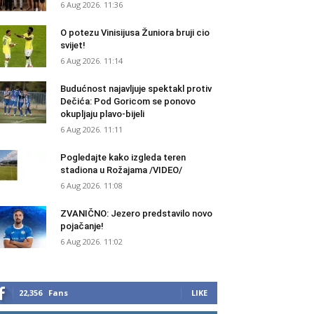
6 Aug 2026. 11:36
O potezu Vinisijusa Žuniora bruji cio
svijet!
6 Aug 2026. 11:14
Budućnost najavljuje spektakl protiv
Dečića: Pod Goricom se ponovo
okupljaju plavo-bijeli
6 Aug 2026. 11:11
Pogledajte kako izgleda teren
stadiona u Rožajama /VIDEO/
6 Aug 2026. 11:08
ZVANIČNO: Jezero predstavilo novo
pojačanje!
6 Aug 2026. 11:02
22,356
Fans
LIKE