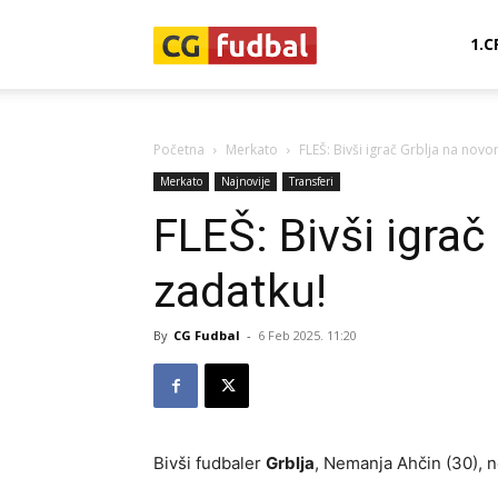
CG-
1.C
Fudbal
Početna
Merkato
FLEŠ: Bivši igrač Grblja na nov
Merkato
Najnovije
Transferi
FLEŠ: Bivši igra
zadatku!
By
CG Fudbal
-
6 Feb 2025. 11:20
Bivši fudbaler
Grblja
, Nemanja Ahčin (30), no