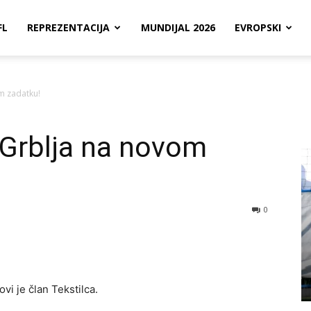
FL
REPREZENTACIJA
MUNDIJAL 2026
EVROPSKI
om zadatku!
č Grblja na novom
0
vi je član Tekstilca.