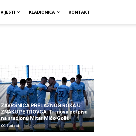
VIJESTI
KLADIONICA
KONTAKT
ZAVRŠNICA PRELAZNOG ROKA U
ZNAKU PETROVCA: Tri nova potpisa
na stadionu Mitar Mićo Goliš
CG Fudbal
-
6 Aug 2026. 12:26