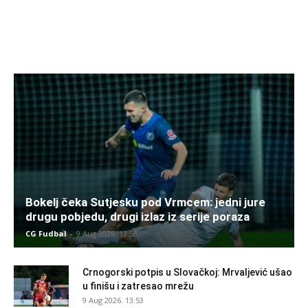
Bokelj čeka Sutjesku pod Vrmcem: jedni jure
drugu pobjedu, drugi izlaz iz serije poraza
CG Fudbal
-
9 Aug 2026. 13:58
Crnogorski potpis u Slovačkoj: Mrvaljević ušao
u finišu i zatresao mrežu
9 Aug 2026. 13:53