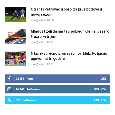
Otrant i Petrovac u borbi za prve bodove u
novoj sezoni
9 Aug 2026. 12:46
Mladost želi da nastavi pobjednički niz, Jezero
traži prvi trijumf
9 Aug 2026. 12:38
Nikić ekspresno pronašao novi klub: Potpisao
ugovor na tri godine
9 Aug 2026. 12:31
22,356
Fans
LIKE
10,703
Followers
FOLLOW
678
Followers
FOLLOW