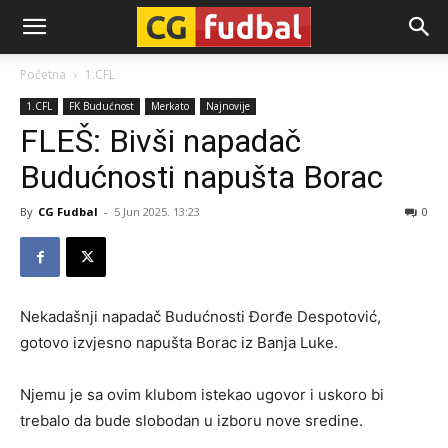
CG-
Početna
1.CFL
1.CFL
FK Budućnost
Merkato
Najnovije
Fudbal
FLEŠ: Bivši napadač
Budućnosti napušta Borac
By
CG Fudbal
-
5 Jun 2025. 13:23
0
Nekadašnji napadač Budućnosti Đorđe Despotović,
gotovo izvjesno napušta Borac iz Banja Luke.
Njemu je sa ovim klubom istekao ugovor i uskoro bi
trebalo da bude slobodan u izboru nove sredine.