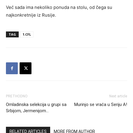
Već sada ima nekoliko ponuda na stolu, od čega su
najkonkretnije iz Rusije.
TAG
1.CFL
PRETHODNO
Next article
Omladinska selekcija u grupi sa
Murinjo se vraća u Seriju A!
Srbijom, Jermenijom…
RELATED ARTICLES
MORE FROM AUTHOR