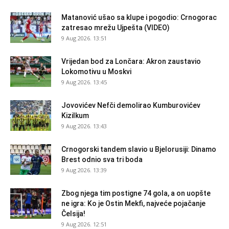
Matanović ušao sa klupe i pogodio: Crnogorac
zatresao mrežu Ujpešta (VIDEO)
9 Aug 2026. 13:51
Vrijedan bod za Lončara: Akron zaustavio
Lokomotivu u Moskvi
9 Aug 2026. 13:45
Jovovićev Nefči demolirao Kumburovićev
Kizilkum
9 Aug 2026. 13:43
Crnogorski tandem slavio u Bjelorusiji: Dinamo
Brest odnio sva tri boda
9 Aug 2026. 13:39
Zbog njega tim postigne 74 gola, a on uopšte
ne igra: Ko je Ostin Mekfi, najveće pojačanje
Čelsija!
9 Aug 2026. 12:51